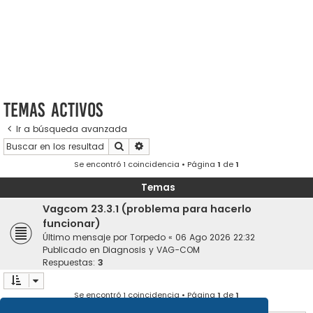
Temas activos
Ir a búsqueda avanzada
Buscar
Búsqueda avanzada
Se encontró 1 coincidencia • Página
1
de
1
Temas
Vagcom 23.3.1 (problema para hacerlo
funcionar)
Último mensaje por
Torpedo
«
06 Ago 2026 22:32
Publicado en
Diagnosis y VAG-COM
Respuestas:
3
Se encontró 1 coincidencia • Página
1
de
1