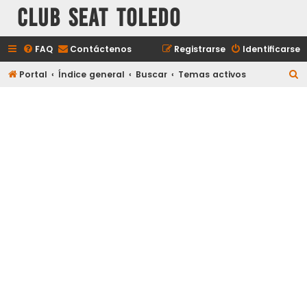
Club Seat Toledo
FAQ
Contáctenos
Registrarse
Identificarse
B
Portal
Índice general
Buscar
Temas activos
u
s
c
a
r