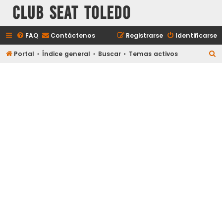
Club Seat Toledo
FAQ
Contáctenos
Registrarse
Identificarse
B
Portal
Índice general
Buscar
Temas activos
u
s
c
a
r