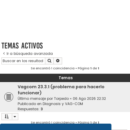
Temas activos
Ir a búsqueda avanzada
Buscar
Búsqueda avanzada
Se encontró 1 coincidencia • Página
1
de
1
Temas
Vagcom 23.3.1 (problema para hacerlo
funcionar)
Último mensaje por
Torpedo
«
06 Ago 2026 22:32
Publicado en
Diagnosis y VAG-COM
Respuestas:
3
Se encontró 1 coincidencia • Página
1
de
1