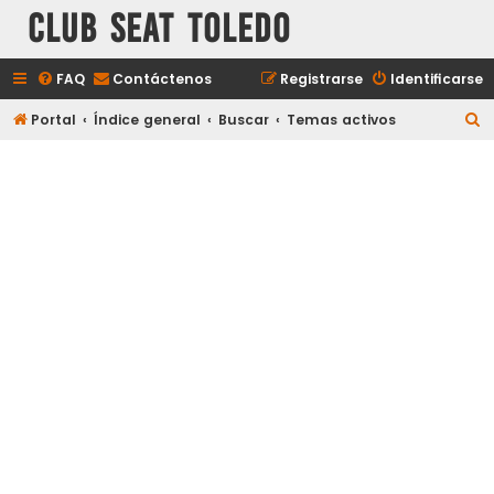
Club Seat Toledo
FAQ
Contáctenos
Registrarse
Identificarse
B
Portal
Índice general
Buscar
Temas activos
u
s
c
a
r