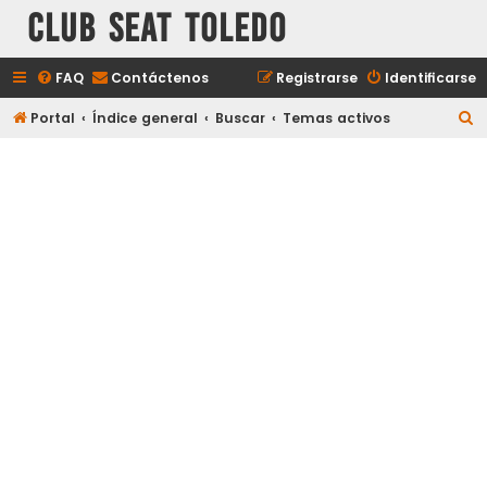
Club Seat Toledo
FAQ
Contáctenos
Registrarse
Identificarse
B
Portal
Índice general
Buscar
Temas activos
u
s
c
a
r