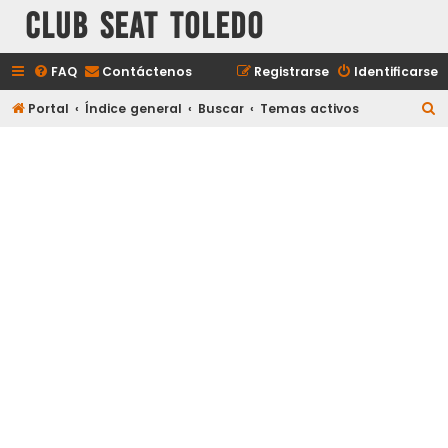
Club Seat Toledo
FAQ
Contáctenos
Registrarse
Identificarse
B
Portal
Índice general
Buscar
Temas activos
u
s
c
a
r