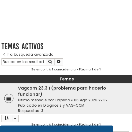
Temas activos
Ir a búsqueda avanzada
Buscar
Búsqueda avanzada
Se encontró 1 coincidencia • Página
1
de
1
Temas
Vagcom 23.3.1 (problema para hacerlo
funcionar)
Último mensaje por
Torpedo
«
06 Ago 2026 22:32
Publicado en
Diagnosis y VAG-COM
Respuestas:
3
Se encontró 1 coincidencia • Página
1
de
1