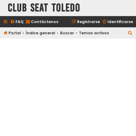
Club Seat Toledo
FAQ
Contáctenos
Registrarse
Identificarse
B
Portal
Índice general
Buscar
Temas activos
u
s
c
a
r