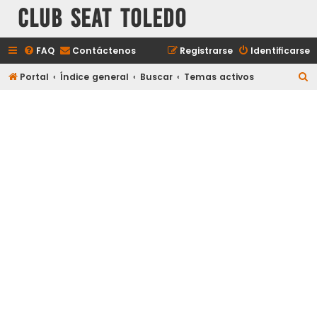
Club Seat Toledo
FAQ
Contáctenos
Registrarse
Identificarse
B
Portal
Índice general
Buscar
Temas activos
u
s
c
a
r