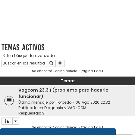
Temas activos
Ir a búsqueda avanzada
Buscar
Búsqueda avanzada
Se encontró 1 coincidencia • Página
1
de
1
Temas
Vagcom 23.3.1 (problema para hacerlo
funcionar)
Último mensaje por
Torpedo
«
06 Ago 2026 22:32
Publicado en
Diagnosis y VAG-COM
Respuestas:
3
Se encontró 1 coincidencia • Página
1
de
1