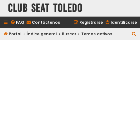
Club Seat Toledo
FAQ
Contáctenos
Registrarse
Identificarse
B
Portal
Índice general
Buscar
Temas activos
u
s
c
a
r