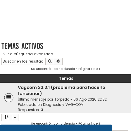
Temas activos
Ir a búsqueda avanzada
Buscar
Búsqueda avanzada
Se encontró 1 coincidencia • Página
1
de
1
Temas
Vagcom 23.3.1 (problema para hacerlo
funcionar)
Último mensaje por
Torpedo
«
06 Ago 2026 22:32
Publicado en
Diagnosis y VAG-COM
Respuestas:
3
Se encontró 1 coincidencia • Página
1
de
1