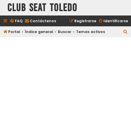
Club Seat Toledo
FAQ
Contáctenos
Registrarse
Identificarse
B
Portal
Índice general
Buscar
Temas activos
u
s
c
a
r