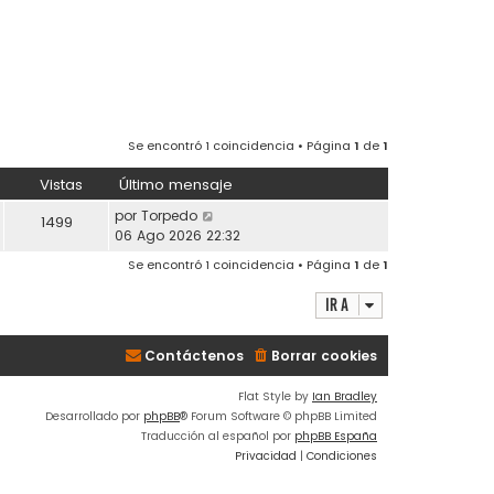
Se encontró 1 coincidencia • Página
1
de
1
Vistas
Último mensaje
por
Torpedo
1499
06 Ago 2026 22:32
Se encontró 1 coincidencia • Página
1
de
1
Ir a
Contáctenos
Borrar cookies
Flat Style by
Ian Bradley
Desarrollado por
phpBB
® Forum Software © phpBB Limited
Traducción al español por
phpBB España
Privacidad
|
Condiciones