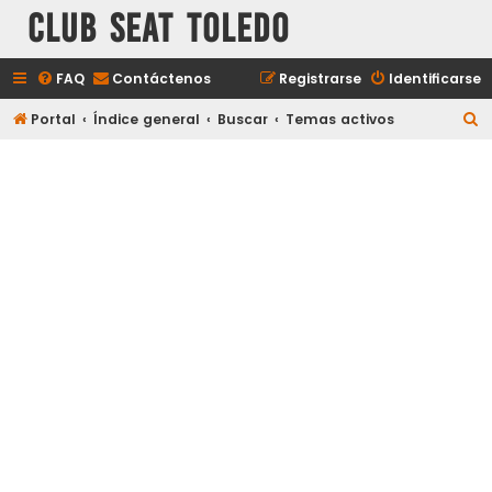
Club Seat Toledo
FAQ
Contáctenos
Registrarse
Identificarse
B
Portal
Índice general
Buscar
Temas activos
u
s
c
a
r