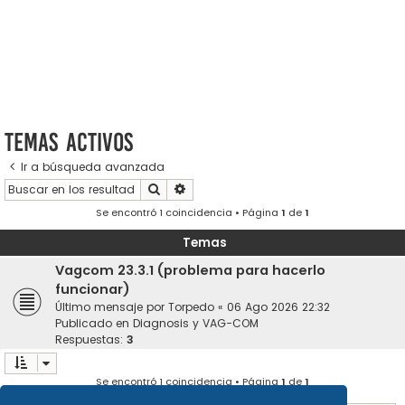
Temas activos
Ir a búsqueda avanzada
Buscar
Búsqueda avanzada
Se encontró 1 coincidencia • Página
1
de
1
Temas
Vagcom 23.3.1 (problema para hacerlo
funcionar)
Último mensaje por
Torpedo
«
06 Ago 2026 22:32
Publicado en
Diagnosis y VAG-COM
Respuestas:
3
Se encontró 1 coincidencia • Página
1
de
1