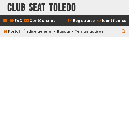
Club Seat Toledo
FAQ
Contáctenos
Registrarse
Identificarse
B
Portal
Índice general
Buscar
Temas activos
u
s
c
a
r