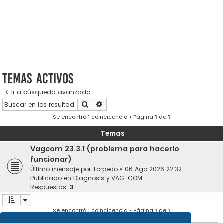
Temas activos
Ir a búsqueda avanzada
Buscar
Búsqueda avanzada
Se encontró 1 coincidencia • Página
1
de
1
Temas
Vagcom 23.3.1 (problema para hacerlo
funcionar)
Último mensaje por
Torpedo
«
06 Ago 2026 22:32
Publicado en
Diagnosis y VAG-COM
Respuestas:
3
Se encontró 1 coincidencia • Página
1
de
1