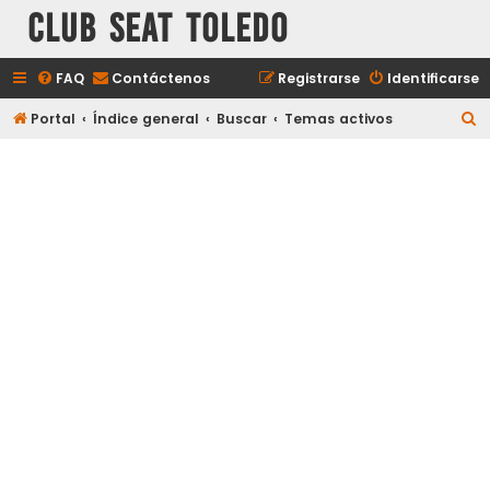
Club Seat Toledo
FAQ
Contáctenos
Registrarse
Identificarse
B
Portal
Índice general
Buscar
Temas activos
u
s
c
a
r