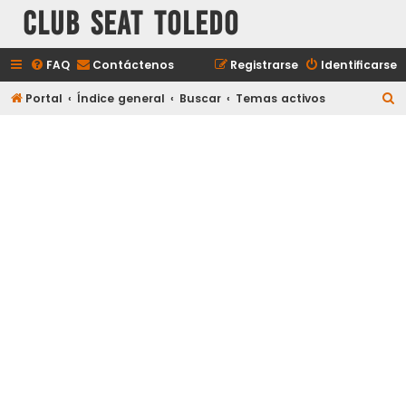
Club Seat Toledo
FAQ
Contáctenos
Registrarse
Identificarse
B
Portal
Índice general
Buscar
Temas activos
u
s
c
a
r