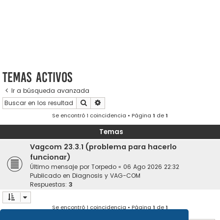
Temas activos
Ir a búsqueda avanzada
Buscar
Búsqueda avanzada
Se encontró 1 coincidencia • Página
1
de
1
Temas
Vagcom 23.3.1 (problema para hacerlo
funcionar)
Último mensaje por
Torpedo
«
06 Ago 2026 22:32
Publicado en
Diagnosis y VAG-COM
Respuestas:
3
Se encontró 1 coincidencia • Página
1
de
1