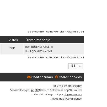
Se encontró 1 coincidencia • Página
1
de
1
Vistas
Último mensaje
por
TRUENO AZUL
1218
05 Ago 2026 21:59
Se encontró 1 coincidencia • Página
1
de
1
Ir a
Contáctenos
Borrar cookies
Flat Style by
Ian Bradley
Desarrollado por
phpBB
® Forum Software © phpBB Limited
Traducción al español por
phpBB España
Privacidad
|
Condiciones