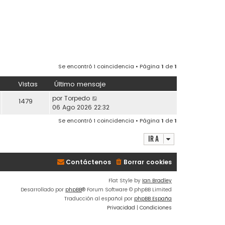
Se encontró 1 coincidencia • Página
1
de
1
Vistas
Último mensaje
por
Torpedo
1479
06 Ago 2026 22:32
Se encontró 1 coincidencia • Página
1
de
1
Ir a
Contáctenos
Borrar cookies
Flat Style by
Ian Bradley
Desarrollado por
phpBB
® Forum Software © phpBB Limited
Traducción al español por
phpBB España
Privacidad
|
Condiciones