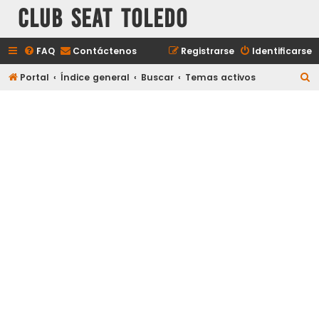
Club Seat Toledo
FAQ
Contáctenos
Registrarse
Identificarse
B
Portal
Índice general
Buscar
Temas activos
u
s
c
a
r