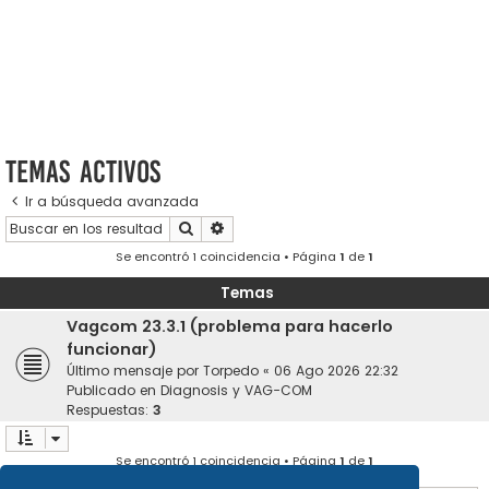
Temas activos
Ir a búsqueda avanzada
Buscar
Búsqueda avanzada
Se encontró 1 coincidencia • Página
1
de
1
Temas
Vagcom 23.3.1 (problema para hacerlo
funcionar)
Último mensaje por
Torpedo
«
06 Ago 2026 22:32
Publicado en
Diagnosis y VAG-COM
Respuestas:
3
Se encontró 1 coincidencia • Página
1
de
1