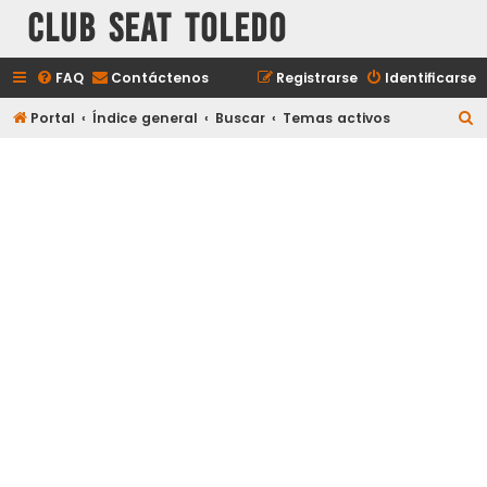
Club Seat Toledo
FAQ
Contáctenos
Registrarse
Identificarse
B
Portal
Índice general
Buscar
Temas activos
u
s
c
a
r