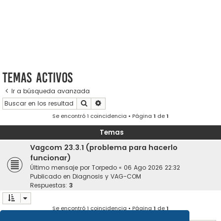
Temas activos
Ir a búsqueda avanzada
Buscar
Búsqueda avanzada
Se encontró 1 coincidencia • Página
1
de
1
Temas
Vagcom 23.3.1 (problema para hacerlo
funcionar)
Último mensaje por
Torpedo
«
06 Ago 2026 22:32
Publicado en
Diagnosis y VAG-COM
Respuestas:
3
Se encontró 1 coincidencia • Página
1
de
1