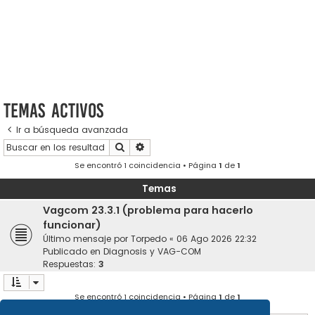
Temas activos
Ir a búsqueda avanzada
Buscar
Búsqueda avanzada
Se encontró 1 coincidencia • Página
1
de
1
Temas
Vagcom 23.3.1 (problema para hacerlo
funcionar)
Último mensaje por
Torpedo
«
06 Ago 2026 22:32
Publicado en
Diagnosis y VAG-COM
Respuestas:
3
Se encontró 1 coincidencia • Página
1
de
1