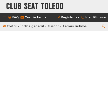
Club Seat Toledo
FAQ
Contáctenos
Registrarse
Identificarse
B
Portal
Índice general
Buscar
Temas activos
u
s
c
a
r