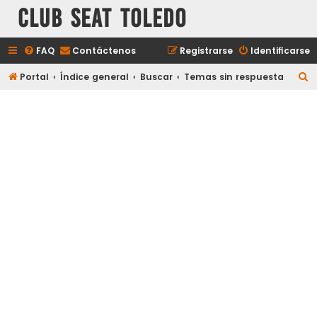
Club Seat Toledo
FAQ
Contáctenos
Registrarse
Identificarse
B
Portal
Índice general
Buscar
Temas sin respuesta
u
s
c
a
r