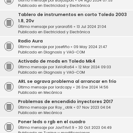
Último mensaje por
Borjasport
«
04 Ago 2024 07:53
Publicado en
Electricidad y Electrónica
Tablero de instrumentos en corto Toledo 2003
1.8, 20v
Último mensaje por
yarara56
«
13 Jul 2024 21:04
Publicado en
Electricidad y Electrónica
Radio Aura
Último mensaje por
josefiño
«
09 May 2024 21:47
Publicado en
Diagnosis y VAG-COM
Activado de mods en Toledo Mk4
Último mensaje por
XeVoRa64
«
12 Mar 2024 09:03
Publicado en
Diagnosis y VAG-COM
ARL se agrava problema al arrancar en frio
Último mensaje por
lordcapy
«
26 Ene 2024 14:56
Publicado en
Mecánica
Problemas de encendido inyectores 2017
Último mensaje por
Roy_otrik
«
07 Nov 2023 04:04
Publicado en
Mecánica
Poner leds o rgb en el cuadro
Último mensaje por
JaviTrivi1.9
«
30 Oct 2023 04:49
Publicado en
Tuning y modificaciones