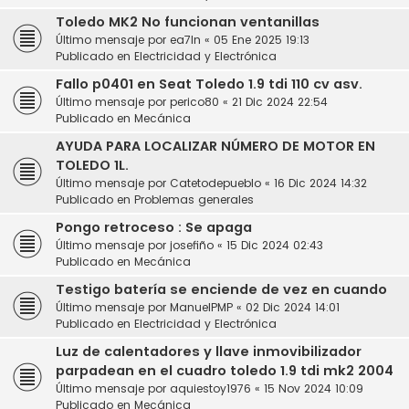
Toledo MK2 No funcionan ventanillas
Último mensaje por
ea7ln
«
05 Ene 2025 19:13
Publicado en
Electricidad y Electrónica
Fallo p0401 en Seat Toledo 1.9 tdi 110 cv asv.
Último mensaje por
perico80
«
21 Dic 2024 22:54
Publicado en
Mecánica
AYUDA PARA LOCALIZAR NÚMERO DE MOTOR EN
TOLEDO 1L.
Último mensaje por
Catetodepueblo
«
16 Dic 2024 14:32
Publicado en
Problemas generales
Pongo retroceso : Se apaga
Último mensaje por
josefiño
«
15 Dic 2024 02:43
Publicado en
Mecánica
Testigo batería se enciende de vez en cuando
Último mensaje por
ManuelPMP
«
02 Dic 2024 14:01
Publicado en
Electricidad y Electrónica
Luz de calentadores y llave inmovibilizador
parpadean en el cuadro toledo 1.9 tdi mk2 2004
Último mensaje por
aquiestoy1976
«
15 Nov 2024 10:09
Publicado en
Mecánica