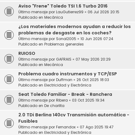
Aviso "Frene" Toledo TSI 1.6 Turbo 2016
Último mensaje por
LauGutierrez99
«
06 Jul 2026 20:15
Publicado en
Mecánica
¿Los materiales modernos ayudan a reducir los
problemas de desgaste en los coches?
Último mensaje por
Sonal2005
«
10 Jun 2026 07:24
Publicado en
Problemas generales
RUIOSO
Último mensaje por
GAFRAIS
«
07 May 2026 20:29
Publicado en
Mecánica
Problema cuadro instrumentos y TCP/ESP
Último mensaje por
Duffman
«
26 Oct 2025 18:03
Publicado en
Electricidad y Electrónica
Seat Toledo Familiar - Break - Ranchera
Último mensaje por
Ribera
«
03 Oct 2025 19:34
Publicado en
De charlita
2.0 TDi Berlina 140cv Transmisión automática -
Fusibles
Último mensaje por
Fernandox
«
07 Ago 2025 19:47
Publicado en
Electricidad y Electrónica