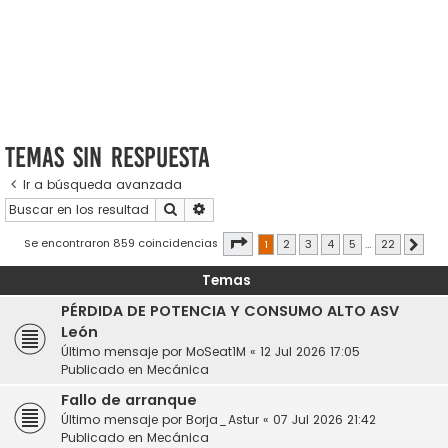
Temas sin respuesta
Ir a búsqueda avanzada
Buscar
Búsqueda avanzada
Página
1
de
22
Se encontraron 859 coincidencias
1
2
3
4
5
…
22
Sigui
Temas
PÉRDIDA DE POTENCIA Y CONSUMO ALTO ASV
León
Último mensaje por
MoSeat1M
«
12 Jul 2026 17:05
Publicado en
Mecánica
Fallo de arranque
Último mensaje por
Borja_Astur
«
07 Jul 2026 21:42
Publicado en
Mecánica