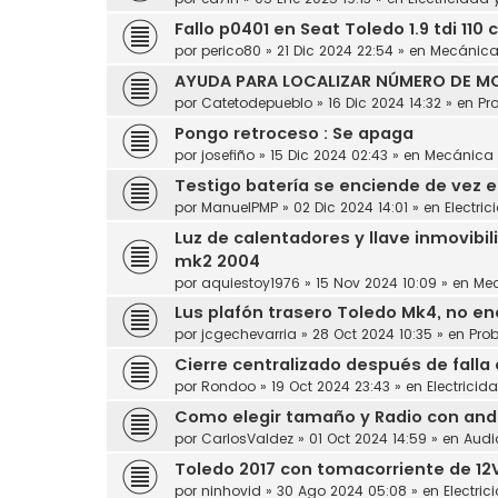
Fallo p0401 en Seat Toledo 1.9 tdi 110 
por
perico80
»
21 Dic 2024 22:54
» en
Mecánic
AYUDA PARA LOCALIZAR NÚMERO DE MO
por
Catetodepueblo
»
16 Dic 2024 14:32
» en
Pr
Pongo retroceso : Se apaga
por
josefiño
»
15 Dic 2024 02:43
» en
Mecánica
Testigo batería se enciende de vez 
por
ManuelPMP
»
02 Dic 2024 14:01
» en
Electric
Luz de calentadores y llave inmovibil
mk2 2004
por
aquiestoy1976
»
15 Nov 2024 10:09
» en
Me
Lus plafón trasero Toledo Mk4, no en
por
jcgechevarria
»
28 Oct 2024 10:35
» en
Pro
Cierre centralizado después de falla
por
Rondoo
»
19 Oct 2024 23:43
» en
Electricid
Como elegir tamaño y Radio con andro
por
CarlosValdez
»
01 Oct 2024 14:59
» en
Audi
Toledo 2017 con tomacorriente de 12
por
ninhovid
»
30 Ago 2024 05:08
» en
Electric