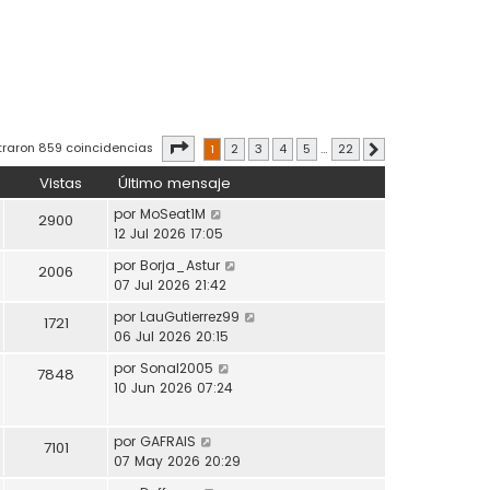
Página
1
de
22
traron 859 coincidencias
1
2
3
4
5
…
22
Siguiente
Vistas
Último mensaje
por
MoSeat1M
2900
12 Jul 2026 17:05
por
Borja_Astur
2006
07 Jul 2026 21:42
por
LauGutierrez99
1721
06 Jul 2026 20:15
por
Sonal2005
7848
10 Jun 2026 07:24
por
GAFRAIS
7101
07 May 2026 20:29