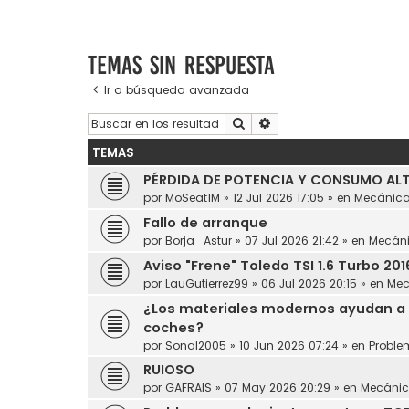
Temas sin respuesta
Ir a búsqueda avanzada
Buscar
Búsqueda avanzada
TEMAS
PÉRDIDA DE POTENCIA Y CONSUMO ALT
por
MoSeat1M
»
12 Jul 2026 17:05
» en
Mecánic
Fallo de arranque
por
Borja_Astur
»
07 Jul 2026 21:42
» en
Mecán
Aviso "Frene" Toledo TSI 1.6 Turbo 201
por
LauGutierrez99
»
06 Jul 2026 20:15
» en
Mec
¿Los materiales modernos ayudan a 
coches?
por
Sonal2005
»
10 Jun 2026 07:24
» en
Proble
RUIOSO
por
GAFRAIS
»
07 May 2026 20:29
» en
Mecáni