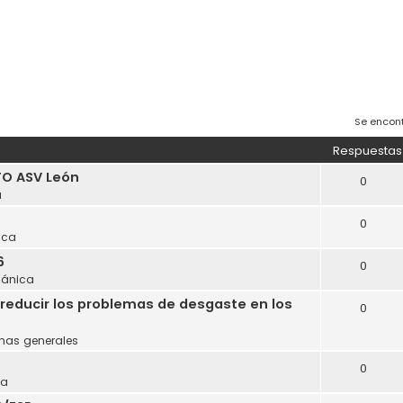
Se encon
Respuestas
O ASV León
0
a
0
ica
6
0
ánica
reducir los problemas de desgaste en los
0
mas generales
0
ca