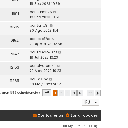
10487
19 Sep 2023 19:39
por
Edrian26
11981
18 Sep 2023 19:51
por
Jairo91
8892
30 Ago 2023 11:41
por
josefiño
9152
23 Ago 2023 02:56
por
Toledo2023
8147
19 Jul 2023 16:23
por
alvaromk4
12153
23 May 2023 10:23
por
Sr.Che
11365
20 May 2023 20:14
Página
1
de
22
traron 859 coincidencias
1
2
3
4
5
…
22
Siguiente
Ir a
Contáctenos
Borrar cookies
Flat Style by
Ian Bradley