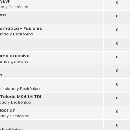
P/ESP
0
dad y Electrónica
era
0
tomática - Fusibles
0
cidad y Electrónica
0
a
sumo excesivo
0
lemas generales
0
a
0
ctricidad y Electrónica
Toledo MK4 1.6 TDI
0
idad y Electrónica
Madrid?
0
dad y Electrónica
0
y Electrónica