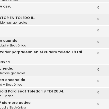
cv asv.
0
a
TOR EN TOLEDO 1L.
0
oblemas generales
0
en cuando
0
idad y Electrónica
izador parpadean en el cuadro toledo 1.9 tdi
0
cánica
ciende.
0
blemas generales
 en encendido
0
ad y Electrónica
id Para seat Toledo 1.9 TDI 2004.
0
o - Video
V siempre activo
0
idad y Electrónica