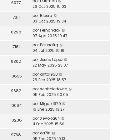
por
Duffman
6077
26 Oct 2025 18:03
por
Ribera
7311
03 Oct 2025 19:34
por
Fernandox
6298
07 Ago 2025 19:47
por
Pelusafrg
7161
04 Jul 2025 18:16
por
Jesús López
9302
22 May 2025 23:07
por
anto1958
10855
25 Feb 2025 18:57
por
seattoledowlb
9682
05 Feb 2025 00:05
por
Miguel1979
10064
16 Ene 2025 13:27
por
XeVoRa64
10238
11 Ene 2025 15:50
por
ea7ln
9768
05 Ene 2025 19:13