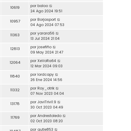
por
baloo
10619
24 Ago 2024 19:51
por
Borjasport
10957
04 Ago 2024 07:53
por
yarara56
11363
13 Jul 2024 21:04
por
josefiño
12813
09 May 2024 21:47
por
XeVoRa64
12064
12 Mar 2024 09:03
por
lordcapy
11840
26 Ene 2024 14:56
por
Roy_otrik
11332
07 Nov 2023 04:04
por
JaviTrivi1.9
13178
30 Oct 2023 04:49
por
Andrestoledo
11769
02 Oct 2023 08:20
por
gutie853