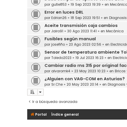
por
gutie853
»
19 Sep 2023 19:39
» en
Mecánic
Error en luces DRL
por
Edrian26
»
18 Sep 2023 19:51
» en
Diagnosi
Aceite transmisión caja cambios
por
Jairo91
»
30 Ago 2023 11:41
» en
Mecánica
Fusibles según manual
por
josefiño
»
23 Ago 2023 02:56
» en
Electrici
Sensor de temperatura ambiente Toled
por
Toledo2023
»
19 Jul 2023 16:23
» en
Electric
Cambiar radio rns 315 por original face
por
alvaromk4
»
23 May 2023 10:23
» en
Bricos
¿Alguien con VAG-COM en Asturias?
por
Sr.Che
»
20 May 2023 20:14
» en
Diagnosis
Ir a búsqueda avanzada
Portal
Índice general