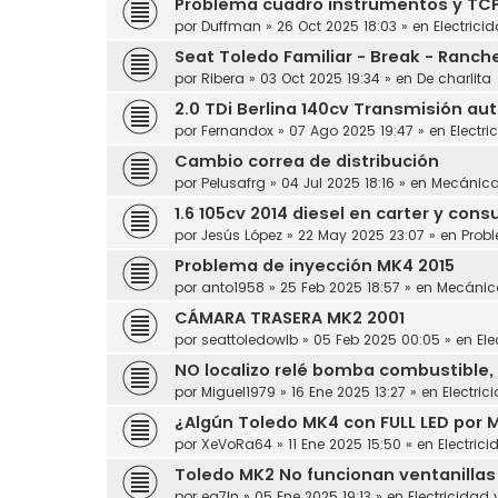
Problema cuadro instrumentos y TC
por
Duffman
»
26 Oct 2025 18:03
» en
Electrici
Seat Toledo Familiar - Break - Ranch
por
Ribera
»
03 Oct 2025 19:34
» en
De charlita
2.0 TDi Berlina 140cv Transmisión au
por
Fernandox
»
07 Ago 2025 19:47
» en
Electri
Cambio correa de distribución
por
Pelusafrg
»
04 Jul 2025 18:16
» en
Mecánic
1.6 105cv 2014 diesel en carter y con
por
Jesús López
»
22 May 2025 23:07
» en
Prob
Problema de inyección MK4 2015
por
anto1958
»
25 Feb 2025 18:57
» en
Mecánic
CÁMARA TRASERA MK2 2001
por
seattoledowlb
»
05 Feb 2025 00:05
» en
Ele
NO localizo relé bomba combustible, 
por
Miguel1979
»
16 Ene 2025 13:27
» en
Electric
¿Algún Toledo MK4 con FULL LED por 
por
XeVoRa64
»
11 Ene 2025 15:50
» en
Electrici
Toledo MK2 No funcionan ventanillas
por
ea7ln
»
05 Ene 2025 19:13
» en
Electricidad 