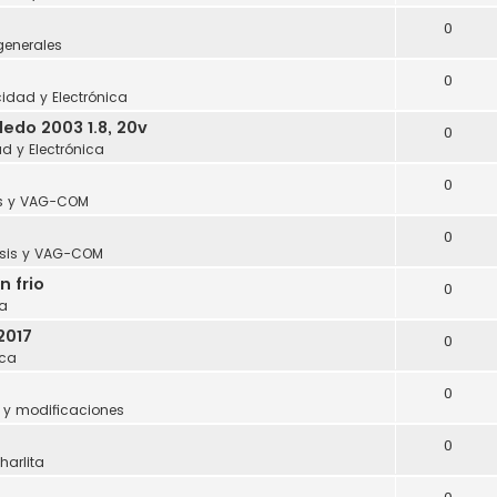
0
generales
0
icidad y Electrónica
edo 2003 1.8, 20v
0
ad y Electrónica
0
s y VAG-COM
0
sis y VAG-COM
n frio
0
a
2017
0
ca
0
 y modificaciones
0
harlita