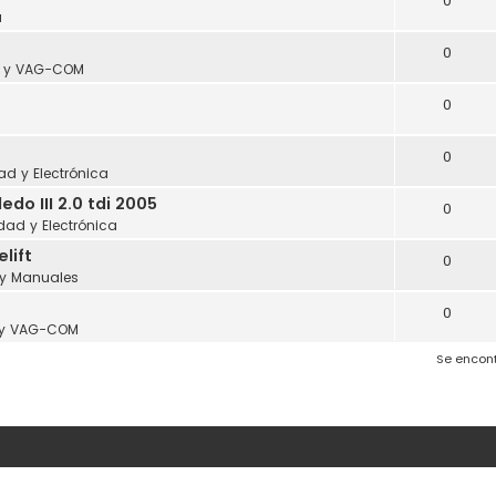
0
a
0
s y VAG-COM
0
0
dad y Electrónica
o III 2.0 tdi 2005
0
idad y Electrónica
lift
0
 y Manuales
0
 y VAG-COM
Se encon