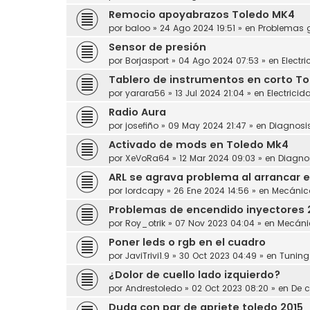
Remocio apoyabrazos Toledo MK4
por
baloo
»
24 Ago 2024 19:51
» en
Problemas 
Sensor de presión
por
Borjasport
»
04 Ago 2024 07:53
» en
Electr
Tablero de instrumentos en corto Tol
por
yarara56
»
13 Jul 2024 21:04
» en
Electricid
Radio Aura
por
josefiño
»
09 May 2024 21:47
» en
Diagnosi
Activado de mods en Toledo Mk4
por
XeVoRa64
»
12 Mar 2024 09:03
» en
Diagno
ARL se agrava problema al arrancar e
por
lordcapy
»
26 Ene 2024 14:56
» en
Mecánic
Problemas de encendido inyectores 
por
Roy_otrik
»
07 Nov 2023 04:04
» en
Mecáni
Poner leds o rgb en el cuadro
por
JaviTrivi1.9
»
30 Oct 2023 04:49
» en
Tuning
¿Dolor de cuello lado izquierdo?
por
Andrestoledo
»
02 Oct 2023 08:20
» en
De c
Duda con par de apriete toledo 2015