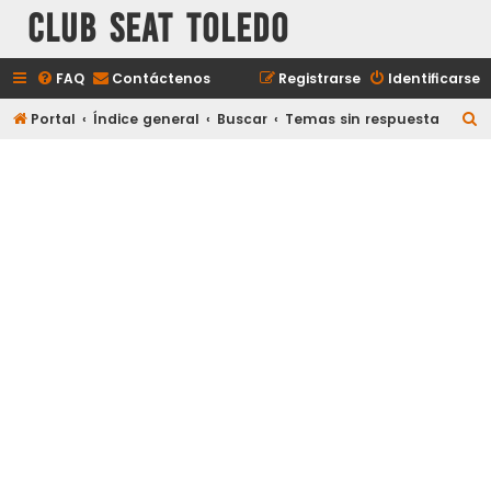
Club Seat Toledo
FAQ
Contáctenos
Registrarse
Identificarse
B
Portal
Índice general
Buscar
Temas sin respuesta
u
s
c
a
r