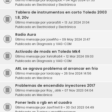
Último mensaje por
Borjasport
«
04 Ago 2024 07:53
Publicado en
Electricidad y Electrónica
Tablero de instrumentos en corto Toledo 2003
1.8, 20v
Último mensaje por
yarara56
«
13 Jul 2024 21:04
Publicado en
Electricidad y Electrónica
Radio Aura
Último mensaje por
josefiño
«
09 May 2024 21:47
Publicado en
Diagnosis y VAG-COM
Activado de mods en Toledo Mk4
Último mensaje por
XeVoRa64
«
12 Mar 2024 09:03
Publicado en
Diagnosis y VAG-COM
ARL se agrava problema al arrancar en frio
Último mensaje por
lordcapy
«
26 Ene 2024 14:56
Publicado en
Mecánica
Problemas de encendido inyectores 2017
Último mensaje por
Roy_otrik
«
07 Nov 2023 04:04
Publicado en
Mecánica
Poner leds o rgb en el cuadro
Último mensaje por
JaviTrivi1.9
«
30 Oct 2023 04:49
Publicado en
Tuning y modificaciones