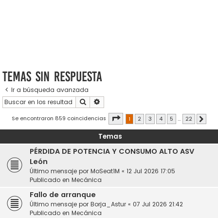
Temas sin respuesta
Ir a búsqueda avanzada
Buscar
Búsqueda avanzada
Página
1
de
22
Se encontraron 859 coincidencias
1
2
3
4
5
…
22
Sigui
Temas
PÉRDIDA DE POTENCIA Y CONSUMO ALTO ASV
León
Último mensaje por
MoSeat1M
«
12 Jul 2026 17:05
Publicado en
Mecánica
Fallo de arranque
Último mensaje por
Borja_Astur
«
07 Jul 2026 21:42
Publicado en
Mecánica