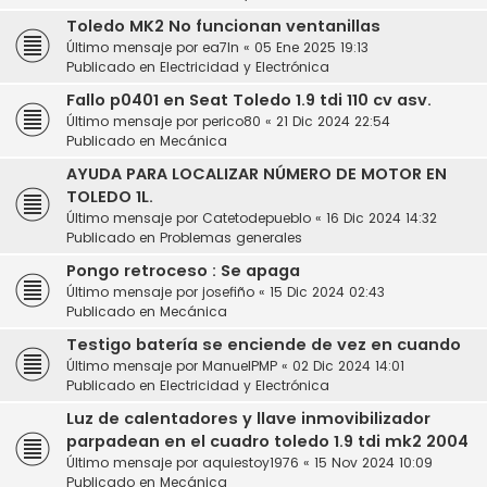
Toledo MK2 No funcionan ventanillas
Último mensaje por
ea7ln
«
05 Ene 2025 19:13
Publicado en
Electricidad y Electrónica
Fallo p0401 en Seat Toledo 1.9 tdi 110 cv asv.
Último mensaje por
perico80
«
21 Dic 2024 22:54
Publicado en
Mecánica
AYUDA PARA LOCALIZAR NÚMERO DE MOTOR EN
TOLEDO 1L.
Último mensaje por
Catetodepueblo
«
16 Dic 2024 14:32
Publicado en
Problemas generales
Pongo retroceso : Se apaga
Último mensaje por
josefiño
«
15 Dic 2024 02:43
Publicado en
Mecánica
Testigo batería se enciende de vez en cuando
Último mensaje por
ManuelPMP
«
02 Dic 2024 14:01
Publicado en
Electricidad y Electrónica
Luz de calentadores y llave inmovibilizador
parpadean en el cuadro toledo 1.9 tdi mk2 2004
Último mensaje por
aquiestoy1976
«
15 Nov 2024 10:09
Publicado en
Mecánica