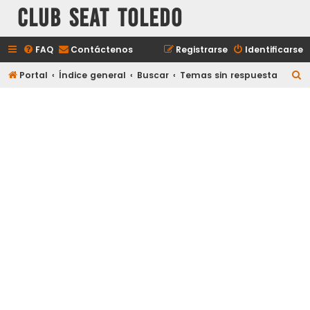
Club Seat Toledo
FAQ
Contáctenos
Registrarse
Identificarse
B
Portal
Índice general
Buscar
Temas sin respuesta
u
s
c
a
r