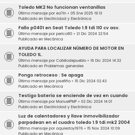
Toledo MK2 No funcionan ventanillas
Último mensaje por
ea7ln
«
05 Ene 2025 19:13
Publicado en
Electricidad y Electrónica
Fallo p0401 en Seat Toledo 1.9 tdi 110 cv asv.
Último mensaje por
perico80
«
21 Dic 2024 22:54
Publicado en
Mecánica
AYUDA PARA LOCALIZAR NÚMERO DE MOTOR EN
TOLEDO 1L.
Último mensaje por
Catetodepueblo
«
16 Dic 2024 14:32
Publicado en
Problemas generales
Pongo retroceso : Se apaga
Último mensaje por
josefiño
«
15 Dic 2024 02:43
Publicado en
Mecánica
Testigo batería se enciende de vez en cuando
Último mensaje por
ManuelPMP
«
02 Dic 2024 14:01
Publicado en
Electricidad y Electrónica
Luz de calentadores y llave inmovibilizador
parpadean en el cuadro toledo 1.9 tdi mk2 2004
Último mensaje por
aquiestoy1976
«
15 Nov 2024 10:09
Publicado en
Mecánica