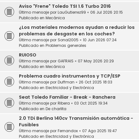
Aviso "Frene" Toledo TSI 1.6 Turbo 2016
Último mensaje por
LauGutierrez99
«
06 Jul 2026 20:15
Publicado en
Mecánica
¿Los materiales modernos ayudan a reducir los
problemas de desgaste en los coches?
Último mensaje por
Sonal2005
«
10 Jun 2026 07:24
Publicado en
Problemas generales
RUIOSO
Último mensaje por
GAFRAIS
«
07 May 2026 20:29
Publicado en
Mecánica
Problema cuadro instrumentos y TCP/ESP
Último mensaje por
Duffman
«
26 Oct 2025 18:03
Publicado en
Electricidad y Electrónica
Seat Toledo Familiar - Break - Ranchera
Último mensaje por
Ribera
«
03 Oct 2025 19:34
Publicado en
De charlita
2.0 TDi Berlina 140cv Transmisión automática -
Fusibles
Último mensaje por
Fernandox
«
07 Ago 2025 19:47
Publicado en
Electricidad y Electrónica