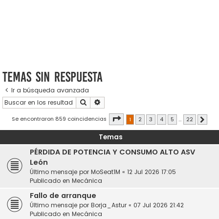
Temas sin respuesta
Ir a búsqueda avanzada
Buscar
Búsqueda avanzada
Página
1
de
22
Se encontraron 859 coincidencias
1
2
3
4
5
…
22
Sigui
Temas
PÉRDIDA DE POTENCIA Y CONSUMO ALTO ASV
León
Último mensaje por
MoSeat1M
«
12 Jul 2026 17:05
Publicado en
Mecánica
Fallo de arranque
Último mensaje por
Borja_Astur
«
07 Jul 2026 21:42
Publicado en
Mecánica