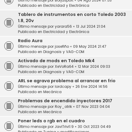
Último mensaje por
Borjasport
«
04 Ago 2024 07:53
Publicado en
Electricidad y Electrónica
Tablero de instrumentos en corto Toledo 2003
1.8, 20v
Último mensaje por
yarara56
«
13 Jul 2024 21:04
Publicado en
Electricidad y Electrónica
Radio Aura
Último mensaje por
josefiño
«
09 May 2024 21:47
Publicado en
Diagnosis y VAG-COM
Activado de mods en Toledo Mk4
Último mensaje por
XeVoRa64
«
12 Mar 2024 09:03
Publicado en
Diagnosis y VAG-COM
ARL se agrava problema al arrancar en frio
Último mensaje por
lordcapy
«
26 Ene 2024 14:56
Publicado en
Mecánica
Problemas de encendido inyectores 2017
Último mensaje por
Roy_otrik
«
07 Nov 2023 04:04
Publicado en
Mecánica
Poner leds o rgb en el cuadro
Último mensaje por
JaviTrivi1.9
«
30 Oct 2023 04:49
Publicado en
Tuning y modificaciones