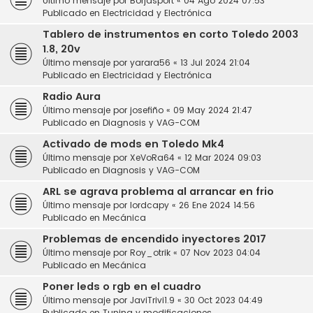
Último mensaje por
Borjasport
«
04 Ago 2024 07:53
Publicado en
Electricidad y Electrónica
Tablero de instrumentos en corto Toledo 2003
1.8, 20v
Último mensaje por
yarara56
«
13 Jul 2024 21:04
Publicado en
Electricidad y Electrónica
Radio Aura
Último mensaje por
josefiño
«
09 May 2024 21:47
Publicado en
Diagnosis y VAG-COM
Activado de mods en Toledo Mk4
Último mensaje por
XeVoRa64
«
12 Mar 2024 09:03
Publicado en
Diagnosis y VAG-COM
ARL se agrava problema al arrancar en frio
Último mensaje por
lordcapy
«
26 Ene 2024 14:56
Publicado en
Mecánica
Problemas de encendido inyectores 2017
Último mensaje por
Roy_otrik
«
07 Nov 2023 04:04
Publicado en
Mecánica
Poner leds o rgb en el cuadro
Último mensaje por
JaviTrivi1.9
«
30 Oct 2023 04:49
Publicado en
Tuning y modificaciones