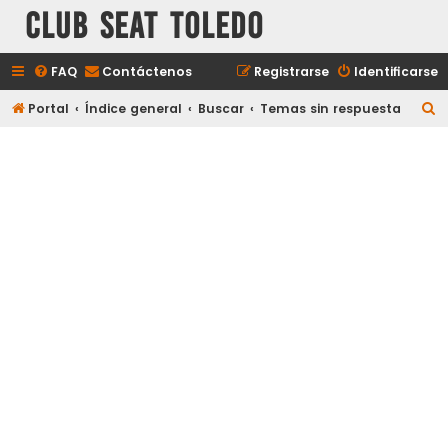
Club Seat Toledo
FAQ
Contáctenos
Registrarse
Identificarse
B
Portal
Índice general
Buscar
Temas sin respuesta
u
s
c
a
r