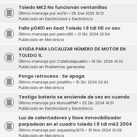
Toledo MK2 No funcionan ventanillas
Último mensaje por
ea7ln
«
05 Ene 2025 19:13
Publicado en
Electricidad y Electrónica
Fallo p0401 en Seat Toledo 1.9 tdi 110 cv asv.
Último mensaje por
perico80
«
21 Dic 2024 22:54
Publicado en
Mecánica
AYUDA PARA LOCALIZAR NÚMERO DE MOTOR EN
TOLEDO 1L.
Último mensaje por
Catetodepueblo
«
16 Dic 2024 14:32
Publicado en
Problemas generales
Pongo retroceso : Se apaga
Último mensaje por
josefiño
«
15 Dic 2024 02:43
Publicado en
Mecánica
Testigo batería se enciende de vez en cuando
Último mensaje por
ManuelPMP
«
02 Dic 2024 14:01
Publicado en
Electricidad y Electrónica
Luz de calentadores y llave inmovibilizador
parpadean en el cuadro toledo 1.9 tdi mk2 2004
Último mensaje por
aquiestoy1976
«
15 Nov 2024 10:09
Publicado en
Mecánica