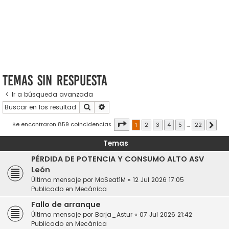
Temas sin respuesta
Ir a búsqueda avanzada
Buscar
Búsqueda avanzada
Página
1
de
22
Se encontraron 859 coincidencias
1
2
3
4
5
…
22
Sigui
Temas
PÉRDIDA DE POTENCIA Y CONSUMO ALTO ASV
León
Último mensaje por
MoSeat1M
«
12 Jul 2026 17:05
Publicado en
Mecánica
Fallo de arranque
Último mensaje por
Borja_Astur
«
07 Jul 2026 21:42
Publicado en
Mecánica