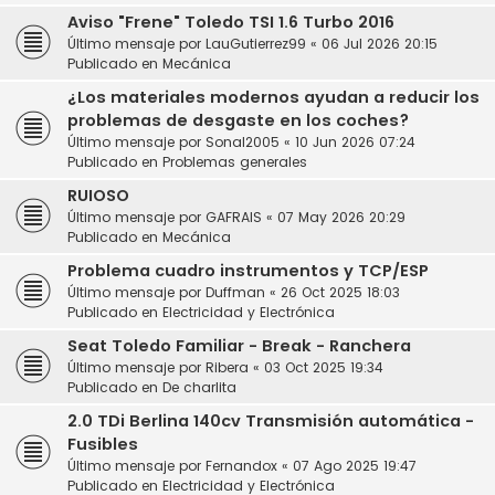
Aviso "Frene" Toledo TSI 1.6 Turbo 2016
Último mensaje por
LauGutierrez99
«
06 Jul 2026 20:15
Publicado en
Mecánica
¿Los materiales modernos ayudan a reducir los
problemas de desgaste en los coches?
Último mensaje por
Sonal2005
«
10 Jun 2026 07:24
Publicado en
Problemas generales
RUIOSO
Último mensaje por
GAFRAIS
«
07 May 2026 20:29
Publicado en
Mecánica
Problema cuadro instrumentos y TCP/ESP
Último mensaje por
Duffman
«
26 Oct 2025 18:03
Publicado en
Electricidad y Electrónica
Seat Toledo Familiar - Break - Ranchera
Último mensaje por
Ribera
«
03 Oct 2025 19:34
Publicado en
De charlita
2.0 TDi Berlina 140cv Transmisión automática -
Fusibles
Último mensaje por
Fernandox
«
07 Ago 2025 19:47
Publicado en
Electricidad y Electrónica