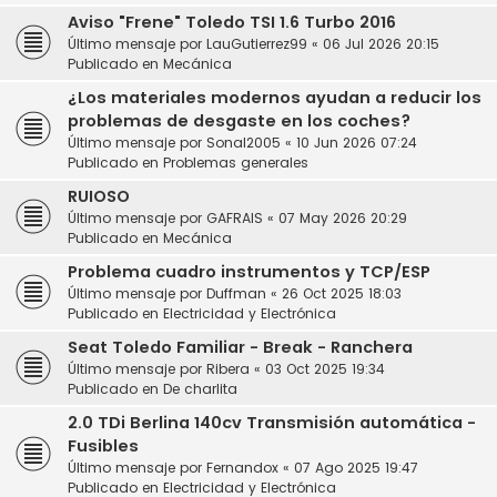
Aviso "Frene" Toledo TSI 1.6 Turbo 2016
Último mensaje por
LauGutierrez99
«
06 Jul 2026 20:15
Publicado en
Mecánica
¿Los materiales modernos ayudan a reducir los
problemas de desgaste en los coches?
Último mensaje por
Sonal2005
«
10 Jun 2026 07:24
Publicado en
Problemas generales
RUIOSO
Último mensaje por
GAFRAIS
«
07 May 2026 20:29
Publicado en
Mecánica
Problema cuadro instrumentos y TCP/ESP
Último mensaje por
Duffman
«
26 Oct 2025 18:03
Publicado en
Electricidad y Electrónica
Seat Toledo Familiar - Break - Ranchera
Último mensaje por
Ribera
«
03 Oct 2025 19:34
Publicado en
De charlita
2.0 TDi Berlina 140cv Transmisión automática -
Fusibles
Último mensaje por
Fernandox
«
07 Ago 2025 19:47
Publicado en
Electricidad y Electrónica