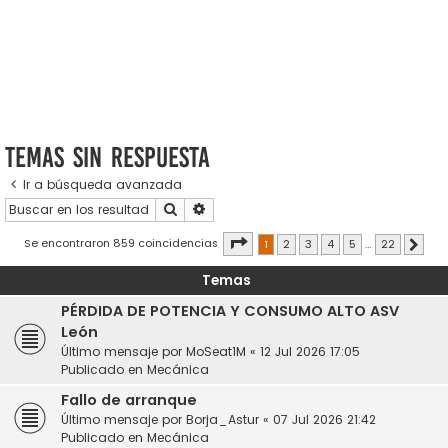
Temas sin respuesta
Ir a búsqueda avanzada
Buscar
Búsqueda avanzada
Página
1
de
22
Se encontraron 859 coincidencias
1
2
3
4
5
…
22
Sigui
Temas
PÉRDIDA DE POTENCIA Y CONSUMO ALTO ASV
León
Último mensaje por
MoSeat1M
«
12 Jul 2026 17:05
Publicado en
Mecánica
Fallo de arranque
Último mensaje por
Borja_Astur
«
07 Jul 2026 21:42
Publicado en
Mecánica