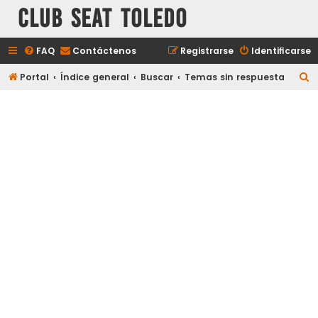
Club Seat Toledo
FAQ
Contáctenos
Registrarse
Identificarse
B
Portal
Índice general
Buscar
Temas sin respuesta
u
s
c
a
r