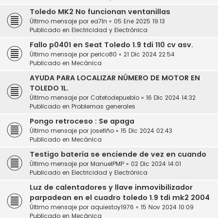
Toledo MK2 No funcionan ventanillas
Último mensaje por
ea7ln
«
05 Ene 2025 19:13
Publicado en
Electricidad y Electrónica
Fallo p0401 en Seat Toledo 1.9 tdi 110 cv asv.
Último mensaje por
perico80
«
21 Dic 2024 22:54
Publicado en
Mecánica
AYUDA PARA LOCALIZAR NÚMERO DE MOTOR EN
TOLEDO 1L.
Último mensaje por
Catetodepueblo
«
16 Dic 2024 14:32
Publicado en
Problemas generales
Pongo retroceso : Se apaga
Último mensaje por
josefiño
«
15 Dic 2024 02:43
Publicado en
Mecánica
Testigo batería se enciende de vez en cuando
Último mensaje por
ManuelPMP
«
02 Dic 2024 14:01
Publicado en
Electricidad y Electrónica
Luz de calentadores y llave inmovibilizador
parpadean en el cuadro toledo 1.9 tdi mk2 2004
Último mensaje por
aquiestoy1976
«
15 Nov 2024 10:09
Publicado en
Mecánica