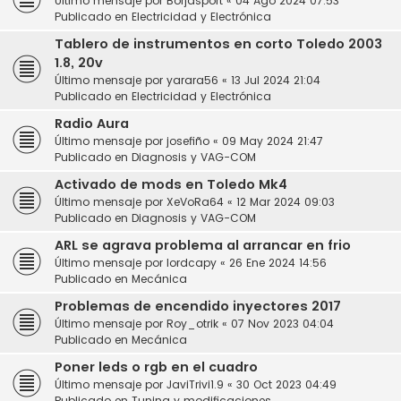
Último mensaje por
Borjasport
«
04 Ago 2024 07:53
Publicado en
Electricidad y Electrónica
Tablero de instrumentos en corto Toledo 2003
1.8, 20v
Último mensaje por
yarara56
«
13 Jul 2024 21:04
Publicado en
Electricidad y Electrónica
Radio Aura
Último mensaje por
josefiño
«
09 May 2024 21:47
Publicado en
Diagnosis y VAG-COM
Activado de mods en Toledo Mk4
Último mensaje por
XeVoRa64
«
12 Mar 2024 09:03
Publicado en
Diagnosis y VAG-COM
ARL se agrava problema al arrancar en frio
Último mensaje por
lordcapy
«
26 Ene 2024 14:56
Publicado en
Mecánica
Problemas de encendido inyectores 2017
Último mensaje por
Roy_otrik
«
07 Nov 2023 04:04
Publicado en
Mecánica
Poner leds o rgb en el cuadro
Último mensaje por
JaviTrivi1.9
«
30 Oct 2023 04:49
Publicado en
Tuning y modificaciones