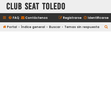
Club Seat Toledo
FAQ
Contáctenos
Registrarse
Identificarse
B
Portal
Índice general
Buscar
Temas sin respuesta
u
s
c
a
r