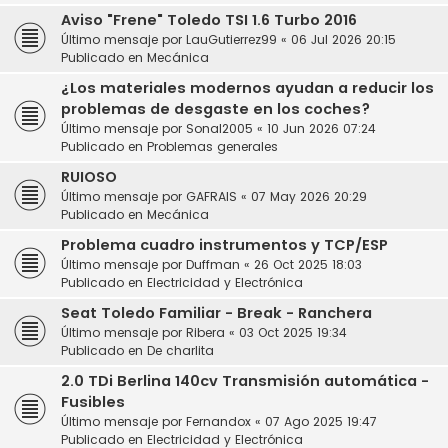
Aviso "Frene" Toledo TSI 1.6 Turbo 2016
Último mensaje por
LauGutierrez99
«
06 Jul 2026 20:15
Publicado en
Mecánica
¿Los materiales modernos ayudan a reducir los
problemas de desgaste en los coches?
Último mensaje por
Sonal2005
«
10 Jun 2026 07:24
Publicado en
Problemas generales
RUIOSO
Último mensaje por
GAFRAIS
«
07 May 2026 20:29
Publicado en
Mecánica
Problema cuadro instrumentos y TCP/ESP
Último mensaje por
Duffman
«
26 Oct 2025 18:03
Publicado en
Electricidad y Electrónica
Seat Toledo Familiar - Break - Ranchera
Último mensaje por
Ribera
«
03 Oct 2025 19:34
Publicado en
De charlita
2.0 TDi Berlina 140cv Transmisión automática -
Fusibles
Último mensaje por
Fernandox
«
07 Ago 2025 19:47
Publicado en
Electricidad y Electrónica