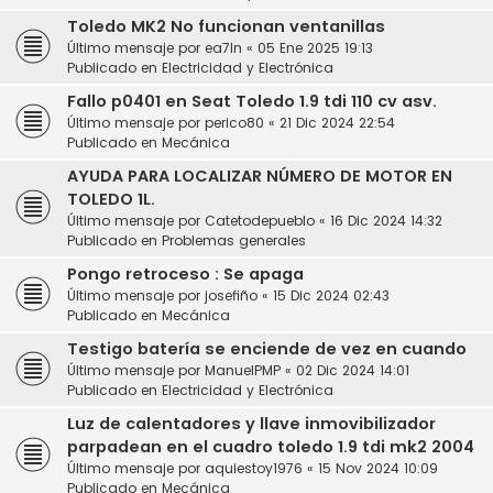
Toledo MK2 No funcionan ventanillas
Último mensaje por
ea7ln
«
05 Ene 2025 19:13
Publicado en
Electricidad y Electrónica
Fallo p0401 en Seat Toledo 1.9 tdi 110 cv asv.
Último mensaje por
perico80
«
21 Dic 2024 22:54
Publicado en
Mecánica
AYUDA PARA LOCALIZAR NÚMERO DE MOTOR EN
TOLEDO 1L.
Último mensaje por
Catetodepueblo
«
16 Dic 2024 14:32
Publicado en
Problemas generales
Pongo retroceso : Se apaga
Último mensaje por
josefiño
«
15 Dic 2024 02:43
Publicado en
Mecánica
Testigo batería se enciende de vez en cuando
Último mensaje por
ManuelPMP
«
02 Dic 2024 14:01
Publicado en
Electricidad y Electrónica
Luz de calentadores y llave inmovibilizador
parpadean en el cuadro toledo 1.9 tdi mk2 2004
Último mensaje por
aquiestoy1976
«
15 Nov 2024 10:09
Publicado en
Mecánica