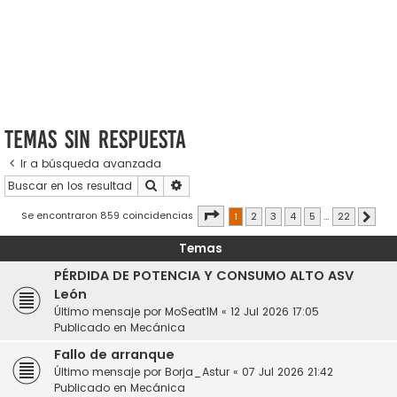
Temas sin respuesta
Ir a búsqueda avanzada
Buscar
Búsqueda avanzada
Página
1
de
22
Se encontraron 859 coincidencias
1
2
3
4
5
…
22
Sigui
Temas
PÉRDIDA DE POTENCIA Y CONSUMO ALTO ASV
León
Último mensaje por
MoSeat1M
«
12 Jul 2026 17:05
Publicado en
Mecánica
Fallo de arranque
Último mensaje por
Borja_Astur
«
07 Jul 2026 21:42
Publicado en
Mecánica