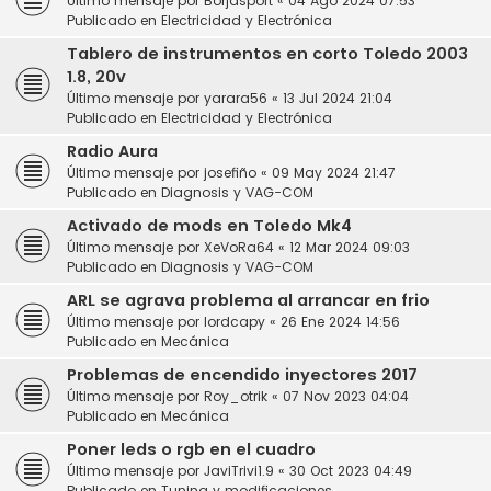
Último mensaje por
Borjasport
«
04 Ago 2024 07:53
Publicado en
Electricidad y Electrónica
Tablero de instrumentos en corto Toledo 2003
1.8, 20v
Último mensaje por
yarara56
«
13 Jul 2024 21:04
Publicado en
Electricidad y Electrónica
Radio Aura
Último mensaje por
josefiño
«
09 May 2024 21:47
Publicado en
Diagnosis y VAG-COM
Activado de mods en Toledo Mk4
Último mensaje por
XeVoRa64
«
12 Mar 2024 09:03
Publicado en
Diagnosis y VAG-COM
ARL se agrava problema al arrancar en frio
Último mensaje por
lordcapy
«
26 Ene 2024 14:56
Publicado en
Mecánica
Problemas de encendido inyectores 2017
Último mensaje por
Roy_otrik
«
07 Nov 2023 04:04
Publicado en
Mecánica
Poner leds o rgb en el cuadro
Último mensaje por
JaviTrivi1.9
«
30 Oct 2023 04:49
Publicado en
Tuning y modificaciones