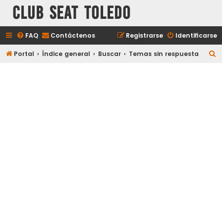
Club Seat Toledo
FAQ
Contáctenos
Registrarse
Identificarse
B
Portal
Índice general
Buscar
Temas sin respuesta
u
s
c
a
r