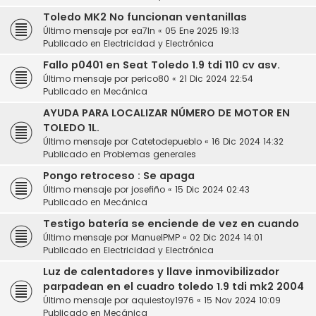
Toledo MK2 No funcionan ventanillas
Último mensaje por
ea7ln
«
05 Ene 2025 19:13
Publicado en
Electricidad y Electrónica
Fallo p0401 en Seat Toledo 1.9 tdi 110 cv asv.
Último mensaje por
perico80
«
21 Dic 2024 22:54
Publicado en
Mecánica
AYUDA PARA LOCALIZAR NÚMERO DE MOTOR EN
TOLEDO 1L.
Último mensaje por
Catetodepueblo
«
16 Dic 2024 14:32
Publicado en
Problemas generales
Pongo retroceso : Se apaga
Último mensaje por
josefiño
«
15 Dic 2024 02:43
Publicado en
Mecánica
Testigo batería se enciende de vez en cuando
Último mensaje por
ManuelPMP
«
02 Dic 2024 14:01
Publicado en
Electricidad y Electrónica
Luz de calentadores y llave inmovibilizador
parpadean en el cuadro toledo 1.9 tdi mk2 2004
Último mensaje por
aquiestoy1976
«
15 Nov 2024 10:09
Publicado en
Mecánica