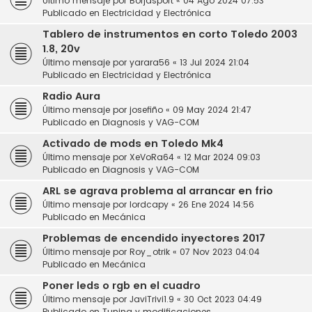
Último mensaje por
Borjasport
«
04 Ago 2024 07:53
Publicado en
Electricidad y Electrónica
Tablero de instrumentos en corto Toledo 2003
1.8, 20v
Último mensaje por
yarara56
«
13 Jul 2024 21:04
Publicado en
Electricidad y Electrónica
Radio Aura
Último mensaje por
josefiño
«
09 May 2024 21:47
Publicado en
Diagnosis y VAG-COM
Activado de mods en Toledo Mk4
Último mensaje por
XeVoRa64
«
12 Mar 2024 09:03
Publicado en
Diagnosis y VAG-COM
ARL se agrava problema al arrancar en frio
Último mensaje por
lordcapy
«
26 Ene 2024 14:56
Publicado en
Mecánica
Problemas de encendido inyectores 2017
Último mensaje por
Roy_otrik
«
07 Nov 2023 04:04
Publicado en
Mecánica
Poner leds o rgb en el cuadro
Último mensaje por
JaviTrivi1.9
«
30 Oct 2023 04:49
Publicado en
Tuning y modificaciones