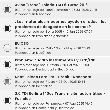
Aviso "Frene" Toledo TSI 1.6 Turbo 2016
Último mensaje por
LauGutierrez99
«
06 Jul 2026 20:15
Publicado en
Mecánica
¿Los materiales modernos ayudan a reducir los
problemas de desgaste en los coches?
Último mensaje por
Sonal2005
«
10 Jun 2026 07:24
Publicado en
Problemas generales
RUIOSO
Último mensaje por
GAFRAIS
«
07 May 2026 20:29
Publicado en
Mecánica
Problema cuadro instrumentos y TCP/ESP
Último mensaje por
Duffman
«
26 Oct 2025 18:03
Publicado en
Electricidad y Electrónica
Seat Toledo Familiar - Break - Ranchera
Último mensaje por
Ribera
«
03 Oct 2025 19:34
Publicado en
De charlita
2.0 TDi Berlina 140cv Transmisión automática -
Fusibles
Último mensaje por
Fernandox
«
07 Ago 2025 19:47
Publicado en
Electricidad y Electrónica