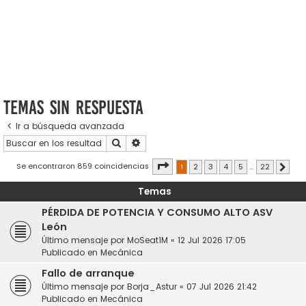
Temas sin respuesta
Ir a búsqueda avanzada
Buscar
Búsqueda avanzada
Página
1
de
22
Se encontraron 859 coincidencias
1
2
3
4
5
…
22
Sigui
Temas
PÉRDIDA DE POTENCIA Y CONSUMO ALTO ASV
León
Último mensaje por
MoSeat1M
«
12 Jul 2026 17:05
Publicado en
Mecánica
Fallo de arranque
Último mensaje por
Borja_Astur
«
07 Jul 2026 21:42
Publicado en
Mecánica