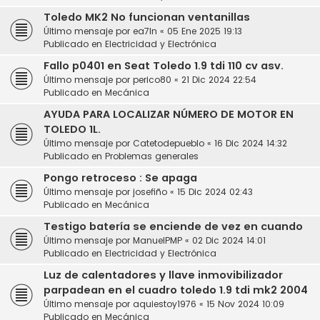
Toledo MK2 No funcionan ventanillas
Último mensaje por
ea7ln
«
05 Ene 2025 19:13
Publicado en
Electricidad y Electrónica
Fallo p0401 en Seat Toledo 1.9 tdi 110 cv asv.
Último mensaje por
perico80
«
21 Dic 2024 22:54
Publicado en
Mecánica
AYUDA PARA LOCALIZAR NÚMERO DE MOTOR EN
TOLEDO 1L.
Último mensaje por
Catetodepueblo
«
16 Dic 2024 14:32
Publicado en
Problemas generales
Pongo retroceso : Se apaga
Último mensaje por
josefiño
«
15 Dic 2024 02:43
Publicado en
Mecánica
Testigo batería se enciende de vez en cuando
Último mensaje por
ManuelPMP
«
02 Dic 2024 14:01
Publicado en
Electricidad y Electrónica
Luz de calentadores y llave inmovibilizador
parpadean en el cuadro toledo 1.9 tdi mk2 2004
Último mensaje por
aquiestoy1976
«
15 Nov 2024 10:09
Publicado en
Mecánica