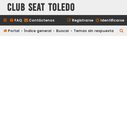
Club Seat Toledo
FAQ
Contáctenos
Registrarse
Identificarse
B
Portal
Índice general
Buscar
Temas sin respuesta
u
s
c
a
r