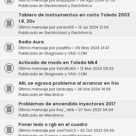
Último mensaje por
Borjasport
«
04 Ago 2024 07:53
Publicado en
Electricidad y Electrónica
Tablero de instrumentos en corto Toledo 2003
1.8, 20v
Último mensaje por
yarara56
«
13 Jul 2024 21:04
Publicado en
Electricidad y Electrónica
Radio Aura
Último mensaje por
josefiño
«
09 May 2024 21:47
Publicado en
Diagnosis y VAG-COM
Activado de mods en Toledo Mk4
Último mensaje por
XeVoRa64
«
12 Mar 2024 09:03
Publicado en
Diagnosis y VAG-COM
ARL se agrava problema al arrancar en frio
Último mensaje por
lordcapy
«
26 Ene 2024 14:56
Publicado en
Mecánica
Problemas de encendido inyectores 2017
Último mensaje por
Roy_otrik
«
07 Nov 2023 04:04
Publicado en
Mecánica
Poner leds o rgb en el cuadro
Último mensaje por
JaviTrivi1.9
«
30 Oct 2023 04:49
Publicado en
Tuning y modificaciones