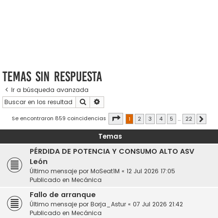
Temas sin respuesta
Ir a búsqueda avanzada
Buscar
Búsqueda avanzada
Página
1
de
22
Se encontraron 859 coincidencias
1
2
3
4
5
…
22
Sigui
Temas
PÉRDIDA DE POTENCIA Y CONSUMO ALTO ASV
León
Último mensaje por
MoSeat1M
«
12 Jul 2026 17:05
Publicado en
Mecánica
Fallo de arranque
Último mensaje por
Borja_Astur
«
07 Jul 2026 21:42
Publicado en
Mecánica