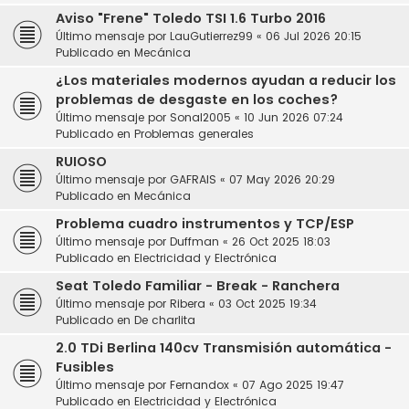
Aviso "Frene" Toledo TSI 1.6 Turbo 2016
Último mensaje por
LauGutierrez99
«
06 Jul 2026 20:15
Publicado en
Mecánica
¿Los materiales modernos ayudan a reducir los
problemas de desgaste en los coches?
Último mensaje por
Sonal2005
«
10 Jun 2026 07:24
Publicado en
Problemas generales
RUIOSO
Último mensaje por
GAFRAIS
«
07 May 2026 20:29
Publicado en
Mecánica
Problema cuadro instrumentos y TCP/ESP
Último mensaje por
Duffman
«
26 Oct 2025 18:03
Publicado en
Electricidad y Electrónica
Seat Toledo Familiar - Break - Ranchera
Último mensaje por
Ribera
«
03 Oct 2025 19:34
Publicado en
De charlita
2.0 TDi Berlina 140cv Transmisión automática -
Fusibles
Último mensaje por
Fernandox
«
07 Ago 2025 19:47
Publicado en
Electricidad y Electrónica