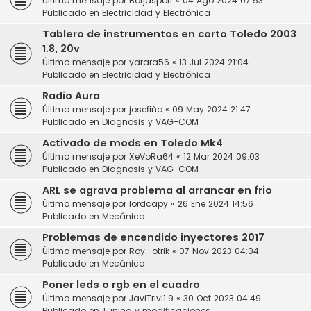
Último mensaje por
Borjasport
«
04 Ago 2024 07:53
Publicado en
Electricidad y Electrónica
Tablero de instrumentos en corto Toledo 2003
1.8, 20v
Último mensaje por
yarara56
«
13 Jul 2024 21:04
Publicado en
Electricidad y Electrónica
Radio Aura
Último mensaje por
josefiño
«
09 May 2024 21:47
Publicado en
Diagnosis y VAG-COM
Activado de mods en Toledo Mk4
Último mensaje por
XeVoRa64
«
12 Mar 2024 09:03
Publicado en
Diagnosis y VAG-COM
ARL se agrava problema al arrancar en frio
Último mensaje por
lordcapy
«
26 Ene 2024 14:56
Publicado en
Mecánica
Problemas de encendido inyectores 2017
Último mensaje por
Roy_otrik
«
07 Nov 2023 04:04
Publicado en
Mecánica
Poner leds o rgb en el cuadro
Último mensaje por
JaviTrivi1.9
«
30 Oct 2023 04:49
Publicado en
Tuning y modificaciones