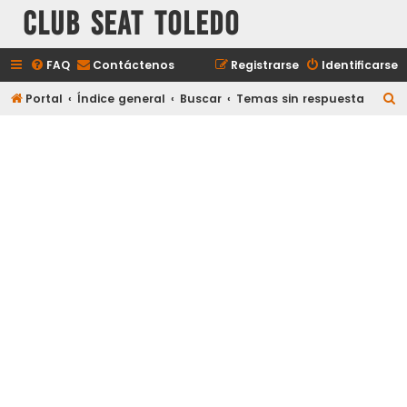
Club Seat Toledo
FAQ
Contáctenos
Registrarse
Identificarse
B
Portal
Índice general
Buscar
Temas sin respuesta
u
s
c
a
r