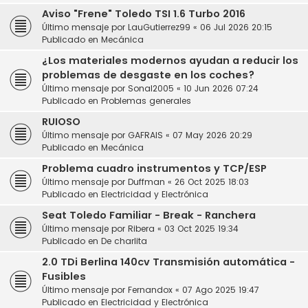
Aviso "Frene" Toledo TSI 1.6 Turbo 2016
Último mensaje por
LauGutierrez99
«
06 Jul 2026 20:15
Publicado en
Mecánica
¿Los materiales modernos ayudan a reducir los
problemas de desgaste en los coches?
Último mensaje por
Sonal2005
«
10 Jun 2026 07:24
Publicado en
Problemas generales
RUIOSO
Último mensaje por
GAFRAIS
«
07 May 2026 20:29
Publicado en
Mecánica
Problema cuadro instrumentos y TCP/ESP
Último mensaje por
Duffman
«
26 Oct 2025 18:03
Publicado en
Electricidad y Electrónica
Seat Toledo Familiar - Break - Ranchera
Último mensaje por
Ribera
«
03 Oct 2025 19:34
Publicado en
De charlita
2.0 TDi Berlina 140cv Transmisión automática -
Fusibles
Último mensaje por
Fernandox
«
07 Ago 2025 19:47
Publicado en
Electricidad y Electrónica