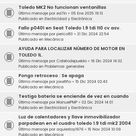
Toledo MK2 No funcionan ventanillas
Último mensaje por
ea7ln
«
05 Ene 2025 19:13
Publicado en
Electricidad y Electrónica
Fallo p0401 en Seat Toledo 1.9 tdi 110 cv asv.
Último mensaje por
perico80
«
21 Dic 2024 22:54
Publicado en
Mecánica
AYUDA PARA LOCALIZAR NÚMERO DE MOTOR EN
TOLEDO 1L.
Último mensaje por
Catetodepueblo
«
16 Dic 2024 14:32
Publicado en
Problemas generales
Pongo retroceso : Se apaga
Último mensaje por
josefiño
«
15 Dic 2024 02:43
Publicado en
Mecánica
Testigo batería se enciende de vez en cuando
Último mensaje por
ManuelPMP
«
02 Dic 2024 14:01
Publicado en
Electricidad y Electrónica
Luz de calentadores y llave inmovibilizador
parpadean en el cuadro toledo 1.9 tdi mk2 2004
Último mensaje por
aquiestoy1976
«
15 Nov 2024 10:09
Publicado en
Mecánica