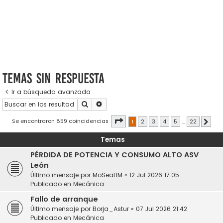
Temas sin respuesta
Ir a búsqueda avanzada
Buscar
Búsqueda avanzada
Página
1
de
22
Se encontraron 859 coincidencias
1
2
3
4
5
…
22
Sigui
Temas
PÉRDIDA DE POTENCIA Y CONSUMO ALTO ASV
León
Último mensaje por
MoSeat1M
«
12 Jul 2026 17:05
Publicado en
Mecánica
Fallo de arranque
Último mensaje por
Borja_Astur
«
07 Jul 2026 21:42
Publicado en
Mecánica