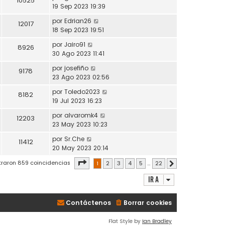
10525
19 Sep 2023 19:39
por
Edrian26
12017
18 Sep 2023 19:51
por
Jairo91
8926
30 Ago 2023 11:41
por
josefiño
9178
23 Ago 2023 02:56
por
Toledo2023
8182
19 Jul 2023 16:23
por
alvaromk4
12203
23 May 2023 10:23
por
Sr.Che
11412
20 May 2023 20:14
Página
1
de
22
traron 859 coincidencias
1
2
3
4
5
…
22
Siguiente
Ir a
Contáctenos
Borrar cookies
Flat Style by
Ian Bradley