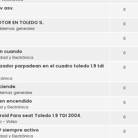
cv asv.
0
a
TOR EN TOLEDO 1L.
0
oblemas generales
0
en cuando
0
idad y Electrónica
izador parpadean en el cuadro toledo 1.9 tdi
0
cánica
ciende.
0
blemas generales
 en encendido
0
ad y Electrónica
id Para seat Toledo 1.9 TDI 2004.
0
o - Video
V siempre activo
0
idad y Electrónica