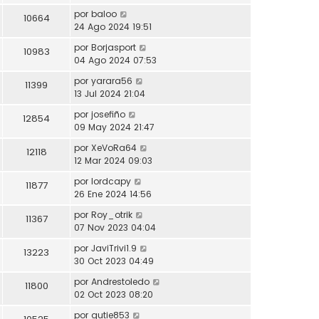
por
baloo
10664
24 Ago 2024 19:51
por
Borjasport
10983
04 Ago 2024 07:53
por
yarara56
11399
13 Jul 2024 21:04
por
josefiño
12854
09 May 2024 21:47
por
XeVoRa64
12118
12 Mar 2024 09:03
por
lordcapy
11877
26 Ene 2024 14:56
por
Roy_otrik
11367
07 Nov 2023 04:04
por
JaviTrivi1.9
13223
30 Oct 2023 04:49
por
Andrestoledo
11800
02 Oct 2023 08:20
por
gutie853