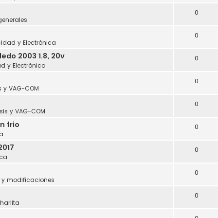
0
generales
0
icidad y Electrónica
edo 2003 1.8, 20v
0
ad y Electrónica
0
s y VAG-COM
0
sis y VAG-COM
n frio
0
a
2017
0
ca
0
 y modificaciones
0
harlita