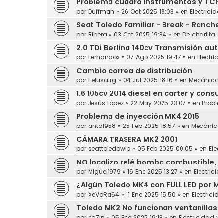
Problema cuadro instrumentos y TC
por
Duffman
»
26 Oct 2025 18:03
» en
Electrici
Seat Toledo Familiar - Break - Ranch
por
Ribera
»
03 Oct 2025 19:34
» en
De charlita
2.0 TDi Berlina 140cv Transmisión au
por
Fernandox
»
07 Ago 2025 19:47
» en
Electri
Cambio correa de distribución
por
Pelusafrg
»
04 Jul 2025 18:16
» en
Mecánic
1.6 105cv 2014 diesel en carter y con
por
Jesús López
»
22 May 2025 23:07
» en
Prob
Problema de inyección MK4 2015
por
anto1958
»
25 Feb 2025 18:57
» en
Mecánic
CÁMARA TRASERA MK2 2001
por
seattoledowlb
»
05 Feb 2025 00:05
» en
Ele
NO localizo relé bomba combustible, 
por
Miguel1979
»
16 Ene 2025 13:27
» en
Electric
¿Algún Toledo MK4 con FULL LED por 
por
XeVoRa64
»
11 Ene 2025 15:50
» en
Electrici
Toledo MK2 No funcionan ventanillas
por
ea7ln
»
05 Ene 2025 19:13
» en
Electricidad 