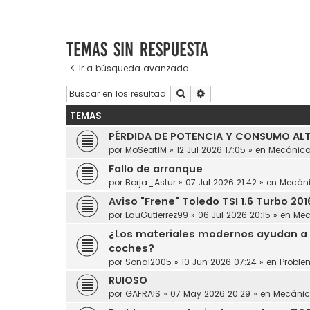
Temas sin respuesta
Ir a búsqueda avanzada
Buscar
Búsqueda avanzada
TEMAS
PÉRDIDA DE POTENCIA Y CONSUMO ALT
por
MoSeat1M
»
12 Jul 2026 17:05
» en
Mecánic
Fallo de arranque
por
Borja_Astur
»
07 Jul 2026 21:42
» en
Mecán
Aviso "Frene" Toledo TSI 1.6 Turbo 201
por
LauGutierrez99
»
06 Jul 2026 20:15
» en
Mec
¿Los materiales modernos ayudan a 
coches?
por
Sonal2005
»
10 Jun 2026 07:24
» en
Proble
RUIOSO
por
GAFRAIS
»
07 May 2026 20:29
» en
Mecáni