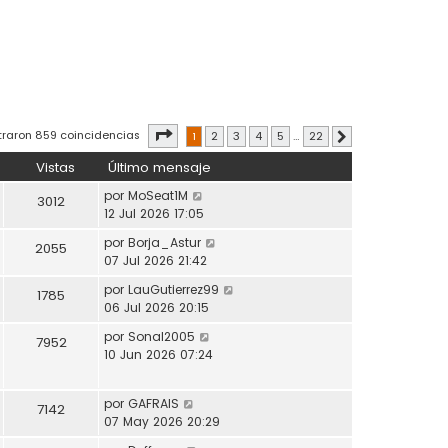
Página
1
de
22
traron 859 coincidencias
1
2
3
4
5
…
22
Siguiente
Vistas
Último mensaje
por
MoSeat1M
3012
12 Jul 2026 17:05
por
Borja_Astur
2055
07 Jul 2026 21:42
por
LauGutierrez99
1785
06 Jul 2026 20:15
por
Sonal2005
7952
10 Jun 2026 07:24
por
GAFRAIS
7142
07 May 2026 20:29