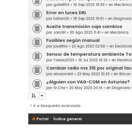
por
gutie853
»
19 Sep 2023 19:39
» en
Mecánic
Error en luces DRL
por
Edrian26
»
18 Sep 2023 19:51
» en
Diagnosi
Aceite transmisión caja cambios
por
Jairo91
»
30 Ago 2023 11:41
» en
Mecánica
Fusibles según manual
por
josefiño
»
23 Ago 2023 02:56
» en
Electrici
Sensor de temperatura ambiente Toled
por
Toledo2023
»
19 Jul 2023 16:23
» en
Electric
Cambiar radio rns 315 por original face
por
alvaromk4
»
23 May 2023 10:23
» en
Bricos
¿Alguien con VAG-COM en Asturias?
por
Sr.Che
»
20 May 2023 20:14
» en
Diagnosis
Ir a búsqueda avanzada
Portal
Índice general