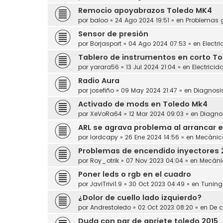
Remocio apoyabrazos Toledo MK4
por
baloo
»
24 Ago 2024 19:51
» en
Problemas 
Sensor de presión
por
Borjasport
»
04 Ago 2024 07:53
» en
Electr
Tablero de instrumentos en corto Tol
por
yarara56
»
13 Jul 2024 21:04
» en
Electricid
Radio Aura
por
josefiño
»
09 May 2024 21:47
» en
Diagnosi
Activado de mods en Toledo Mk4
por
XeVoRa64
»
12 Mar 2024 09:03
» en
Diagno
ARL se agrava problema al arrancar e
por
lordcapy
»
26 Ene 2024 14:56
» en
Mecánic
Problemas de encendido inyectores 
por
Roy_otrik
»
07 Nov 2023 04:04
» en
Mecáni
Poner leds o rgb en el cuadro
por
JaviTrivi1.9
»
30 Oct 2023 04:49
» en
Tuning
¿Dolor de cuello lado izquierdo?
por
Andrestoledo
»
02 Oct 2023 08:20
» en
De c
Duda con par de apriete toledo 2015