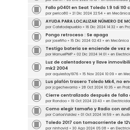
Fallo p0401 en Seat Toledo 1.9 tdi 110 
por
perico80
»
21 Dic 2024 22:54
» en
Mecánic
AYUDA PARA LOCALIZAR NÚMERO DE MO
por
Catetodepueblo
»
16 Dic 2024 14:32
» en
Pr
Pongo retroceso : Se apaga
por
josefiño
»
15 Dic 2024 02:43
» en
Mecánica
Testigo batería se enciende de vez 
por
ManuelPMP
»
02 Dic 2024 14:01
» en
Electric
Luz de calentadores y llave inmovibil
mk2 2004
por
aquiestoy1976
»
15 Nov 2024 10:09
» en
Me
Lus plafón trasero Toledo Mk4, no en
por
jcgechevarria
»
28 Oct 2024 10:35
» en
Pro
Cierre centralizado después de falla
por
Rondoo
»
19 Oct 2024 23:43
» en
Electricid
Como elegir tamaño y Radio con andro
por
CarlosValdez
»
01 Oct 2024 14:59
» en
Audi
Toledo 2017 con tomacorriente de 12
por
ninhovid
»
30 Ago 2024 05:08
» en
Electric