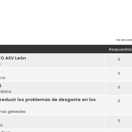
Se encon
Respuestas
O ASV León
0
a
0
ica
6
0
ánica
reducir los problemas de desgaste en los
0
mas generales
0
ca