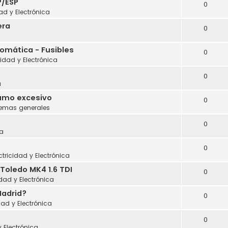
P/ESP
0
dad y Electrónica
era
0
tomática - Fusibles
0
cidad y Electrónica
0
a
sumo excesivo
0
lemas generales
0
a
0
ctricidad y Electrónica
Toledo MK4 1.6 TDI
0
idad y Electrónica
Madrid?
0
dad y Electrónica
0
y Electrónica