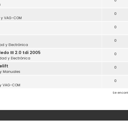
0
a
0
s y VAG-COM
0
0
dad y Electrónica
o III 2.0 tdi 2005
0
idad y Electrónica
lift
0
 y Manuales
0
 y VAG-COM
Se encon