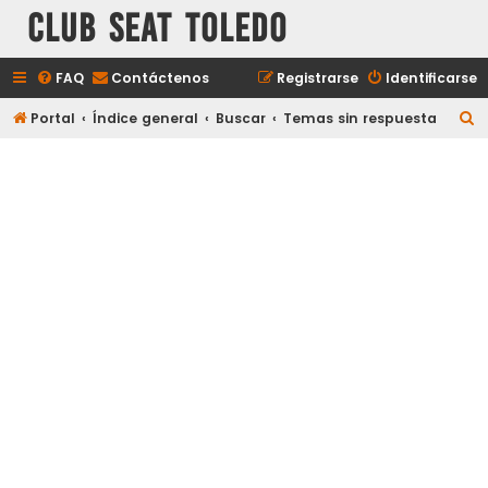
Club Seat Toledo
FAQ
Contáctenos
Registrarse
Identificarse
B
Portal
Índice general
Buscar
Temas sin respuesta
u
s
c
a
r