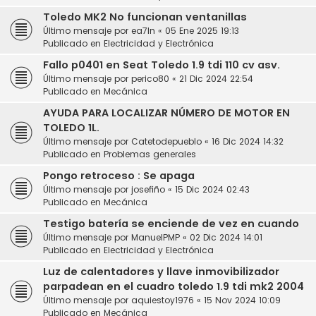
Toledo MK2 No funcionan ventanillas
Último mensaje por
ea7ln
«
05 Ene 2025 19:13
Publicado en
Electricidad y Electrónica
Fallo p0401 en Seat Toledo 1.9 tdi 110 cv asv.
Último mensaje por
perico80
«
21 Dic 2024 22:54
Publicado en
Mecánica
AYUDA PARA LOCALIZAR NÚMERO DE MOTOR EN
TOLEDO 1L.
Último mensaje por
Catetodepueblo
«
16 Dic 2024 14:32
Publicado en
Problemas generales
Pongo retroceso : Se apaga
Último mensaje por
josefiño
«
15 Dic 2024 02:43
Publicado en
Mecánica
Testigo batería se enciende de vez en cuando
Último mensaje por
ManuelPMP
«
02 Dic 2024 14:01
Publicado en
Electricidad y Electrónica
Luz de calentadores y llave inmovibilizador
parpadean en el cuadro toledo 1.9 tdi mk2 2004
Último mensaje por
aquiestoy1976
«
15 Nov 2024 10:09
Publicado en
Mecánica