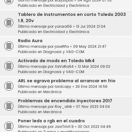
Último mensaje por
Borjasport
«
04 Ago 2024 07:53
Publicado en
Electricidad y Electrónica
Tablero de instrumentos en corto Toledo 2003
1.8, 20v
Último mensaje por
yarara56
«
13 Jul 2024 21:04
Publicado en
Electricidad y Electrónica
Radio Aura
Último mensaje por
josefiño
«
09 May 2024 21:47
Publicado en
Diagnosis y VAG-COM
Activado de mods en Toledo Mk4
Último mensaje por
XeVoRa64
«
12 Mar 2024 09:03
Publicado en
Diagnosis y VAG-COM
ARL se agrava problema al arrancar en frio
Último mensaje por
lordcapy
«
26 Ene 2024 14:56
Publicado en
Mecánica
Problemas de encendido inyectores 2017
Último mensaje por
Roy_otrik
«
07 Nov 2023 04:04
Publicado en
Mecánica
Poner leds o rgb en el cuadro
Último mensaje por
JaviTrivi1.9
«
30 Oct 2023 04:49
Publicado en
Tuning y modificaciones