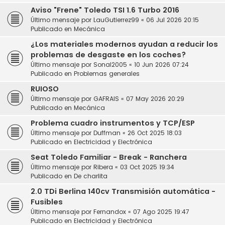
Aviso "Frene" Toledo TSI 1.6 Turbo 2016
Último mensaje por
LauGutierrez99
«
06 Jul 2026 20:15
Publicado en
Mecánica
¿Los materiales modernos ayudan a reducir los
problemas de desgaste en los coches?
Último mensaje por
Sonal2005
«
10 Jun 2026 07:24
Publicado en
Problemas generales
RUIOSO
Último mensaje por
GAFRAIS
«
07 May 2026 20:29
Publicado en
Mecánica
Problema cuadro instrumentos y TCP/ESP
Último mensaje por
Duffman
«
26 Oct 2025 18:03
Publicado en
Electricidad y Electrónica
Seat Toledo Familiar - Break - Ranchera
Último mensaje por
Ribera
«
03 Oct 2025 19:34
Publicado en
De charlita
2.0 TDi Berlina 140cv Transmisión automática -
Fusibles
Último mensaje por
Fernandox
«
07 Ago 2025 19:47
Publicado en
Electricidad y Electrónica