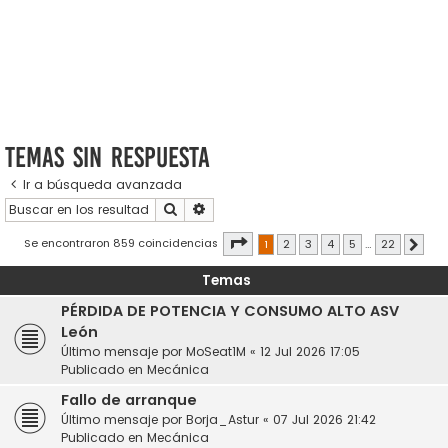
Temas sin respuesta
Ir a búsqueda avanzada
Buscar
Búsqueda avanzada
Página
1
de
22
Se encontraron 859 coincidencias
1
2
3
4
5
…
22
Sigui
Temas
PÉRDIDA DE POTENCIA Y CONSUMO ALTO ASV
León
Último mensaje por
MoSeat1M
«
12 Jul 2026 17:05
Publicado en
Mecánica
Fallo de arranque
Último mensaje por
Borja_Astur
«
07 Jul 2026 21:42
Publicado en
Mecánica