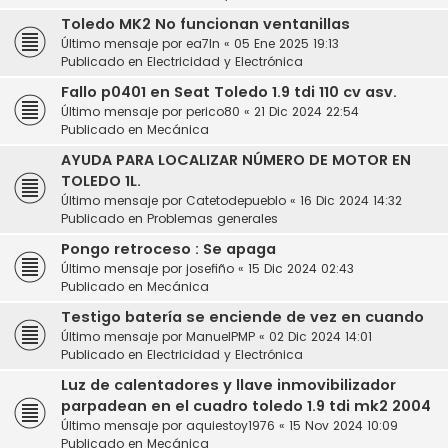
Toledo MK2 No funcionan ventanillas
Último mensaje por
ea7ln
«
05 Ene 2025 19:13
Publicado en
Electricidad y Electrónica
Fallo p0401 en Seat Toledo 1.9 tdi 110 cv asv.
Último mensaje por
perico80
«
21 Dic 2024 22:54
Publicado en
Mecánica
AYUDA PARA LOCALIZAR NÚMERO DE MOTOR EN
TOLEDO 1L.
Último mensaje por
Catetodepueblo
«
16 Dic 2024 14:32
Publicado en
Problemas generales
Pongo retroceso : Se apaga
Último mensaje por
josefiño
«
15 Dic 2024 02:43
Publicado en
Mecánica
Testigo batería se enciende de vez en cuando
Último mensaje por
ManuelPMP
«
02 Dic 2024 14:01
Publicado en
Electricidad y Electrónica
Luz de calentadores y llave inmovibilizador
parpadean en el cuadro toledo 1.9 tdi mk2 2004
Último mensaje por
aquiestoy1976
«
15 Nov 2024 10:09
Publicado en
Mecánica