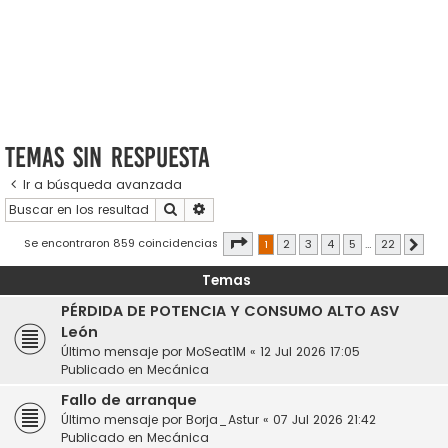
Temas sin respuesta
Ir a búsqueda avanzada
Buscar
Búsqueda avanzada
Página
1
de
22
Se encontraron 859 coincidencias
1
2
3
4
5
…
22
Sigui
Temas
PÉRDIDA DE POTENCIA Y CONSUMO ALTO ASV
León
Último mensaje por
MoSeat1M
«
12 Jul 2026 17:05
Publicado en
Mecánica
Fallo de arranque
Último mensaje por
Borja_Astur
«
07 Jul 2026 21:42
Publicado en
Mecánica