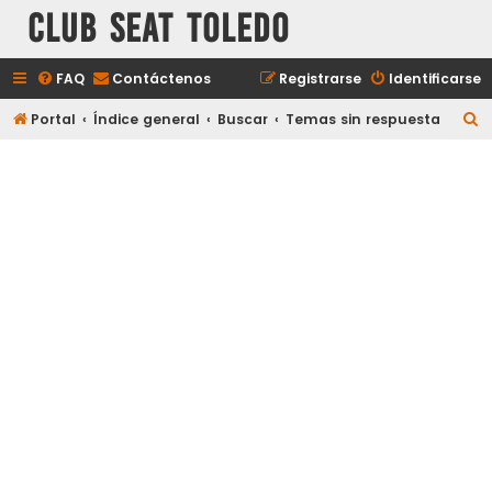
Club Seat Toledo
FAQ
Contáctenos
Registrarse
Identificarse
B
Portal
Índice general
Buscar
Temas sin respuesta
u
s
c
a
r