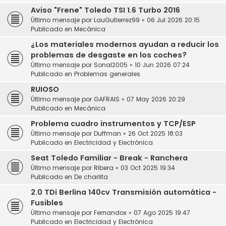
Aviso "Frene" Toledo TSI 1.6 Turbo 2016
Último mensaje por
LauGutierrez99
«
06 Jul 2026 20:15
Publicado en
Mecánica
¿Los materiales modernos ayudan a reducir los
problemas de desgaste en los coches?
Último mensaje por
Sonal2005
«
10 Jun 2026 07:24
Publicado en
Problemas generales
RUIOSO
Último mensaje por
GAFRAIS
«
07 May 2026 20:29
Publicado en
Mecánica
Problema cuadro instrumentos y TCP/ESP
Último mensaje por
Duffman
«
26 Oct 2025 18:03
Publicado en
Electricidad y Electrónica
Seat Toledo Familiar - Break - Ranchera
Último mensaje por
Ribera
«
03 Oct 2025 19:34
Publicado en
De charlita
2.0 TDi Berlina 140cv Transmisión automática -
Fusibles
Último mensaje por
Fernandox
«
07 Ago 2025 19:47
Publicado en
Electricidad y Electrónica