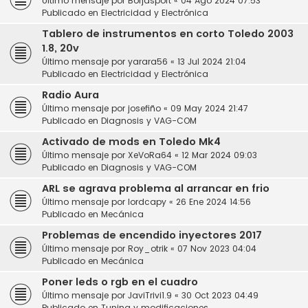
Último mensaje por
Borjasport
«
04 Ago 2024 07:53
Publicado en
Electricidad y Electrónica
Tablero de instrumentos en corto Toledo 2003
1.8, 20v
Último mensaje por
yarara56
«
13 Jul 2024 21:04
Publicado en
Electricidad y Electrónica
Radio Aura
Último mensaje por
josefiño
«
09 May 2024 21:47
Publicado en
Diagnosis y VAG-COM
Activado de mods en Toledo Mk4
Último mensaje por
XeVoRa64
«
12 Mar 2024 09:03
Publicado en
Diagnosis y VAG-COM
ARL se agrava problema al arrancar en frio
Último mensaje por
lordcapy
«
26 Ene 2024 14:56
Publicado en
Mecánica
Problemas de encendido inyectores 2017
Último mensaje por
Roy_otrik
«
07 Nov 2023 04:04
Publicado en
Mecánica
Poner leds o rgb en el cuadro
Último mensaje por
JaviTrivi1.9
«
30 Oct 2023 04:49
Publicado en
Tuning y modificaciones