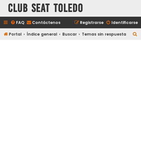
Club Seat Toledo
FAQ
Contáctenos
Registrarse
Identificarse
B
Portal
Índice general
Buscar
Temas sin respuesta
u
s
c
a
r