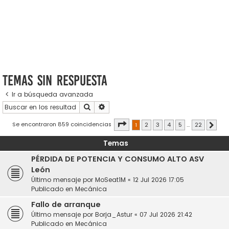
Temas sin respuesta
Ir a búsqueda avanzada
Buscar
Búsqueda avanzada
Página
1
de
22
Se encontraron 859 coincidencias
1
2
3
4
5
…
22
Sigui
Temas
PÉRDIDA DE POTENCIA Y CONSUMO ALTO ASV
León
Último mensaje por
MoSeat1M
«
12 Jul 2026 17:05
Publicado en
Mecánica
Fallo de arranque
Último mensaje por
Borja_Astur
«
07 Jul 2026 21:42
Publicado en
Mecánica