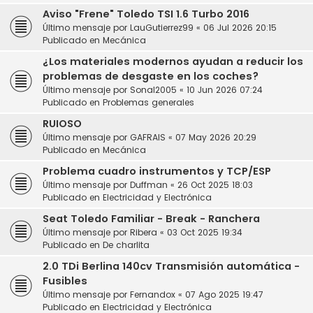
Aviso "Frene" Toledo TSI 1.6 Turbo 2016
Último mensaje por
LauGutierrez99
«
06 Jul 2026 20:15
Publicado en
Mecánica
¿Los materiales modernos ayudan a reducir los
problemas de desgaste en los coches?
Último mensaje por
Sonal2005
«
10 Jun 2026 07:24
Publicado en
Problemas generales
RUIOSO
Último mensaje por
GAFRAIS
«
07 May 2026 20:29
Publicado en
Mecánica
Problema cuadro instrumentos y TCP/ESP
Último mensaje por
Duffman
«
26 Oct 2025 18:03
Publicado en
Electricidad y Electrónica
Seat Toledo Familiar - Break - Ranchera
Último mensaje por
Ribera
«
03 Oct 2025 19:34
Publicado en
De charlita
2.0 TDi Berlina 140cv Transmisión automática -
Fusibles
Último mensaje por
Fernandox
«
07 Ago 2025 19:47
Publicado en
Electricidad y Electrónica