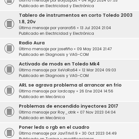
Último mensaje por
Borjasport
«
04 Ago 2024 07:53
Publicado en
Electricidad y Electrónica
Tablero de instrumentos en corto Toledo 2003
1.8, 20v
Último mensaje por
yarara56
«
13 Jul 2024 21:04
Publicado en
Electricidad y Electrónica
Radio Aura
Último mensaje por
josefiño
«
09 May 2024 21:47
Publicado en
Diagnosis y VAG-COM
Activado de mods en Toledo Mk4
Último mensaje por
XeVoRa64
«
12 Mar 2024 09:03
Publicado en
Diagnosis y VAG-COM
ARL se agrava problema al arrancar en frio
Último mensaje por
lordcapy
«
26 Ene 2024 14:56
Publicado en
Mecánica
Problemas de encendido inyectores 2017
Último mensaje por
Roy_otrik
«
07 Nov 2023 04:04
Publicado en
Mecánica
Poner leds o rgb en el cuadro
Último mensaje por
JaviTrivi1.9
«
30 Oct 2023 04:49
Publicado en
Tuning y modificaciones