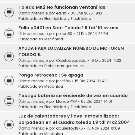
Toledo MK2 No funcionan ventanillas
Último mensaje por
ea7ln
«
05 Ene 2025 19:13
Publicado en
Electricidad y Electrónica
Fallo p0401 en Seat Toledo 1.9 tdi 110 cv asv.
Último mensaje por
perico80
«
21 Dic 2024 22:54
Publicado en
Mecánica
AYUDA PARA LOCALIZAR NÚMERO DE MOTOR EN
TOLEDO 1L.
Último mensaje por
Catetodepueblo
«
16 Dic 2024 14:32
Publicado en
Problemas generales
Pongo retroceso : Se apaga
Último mensaje por
josefiño
«
15 Dic 2024 02:43
Publicado en
Mecánica
Testigo batería se enciende de vez en cuando
Último mensaje por
ManuelPMP
«
02 Dic 2024 14:01
Publicado en
Electricidad y Electrónica
Luz de calentadores y llave inmovibilizador
parpadean en el cuadro toledo 1.9 tdi mk2 2004
Último mensaje por
aquiestoy1976
«
15 Nov 2024 10:09
Publicado en
Mecánica