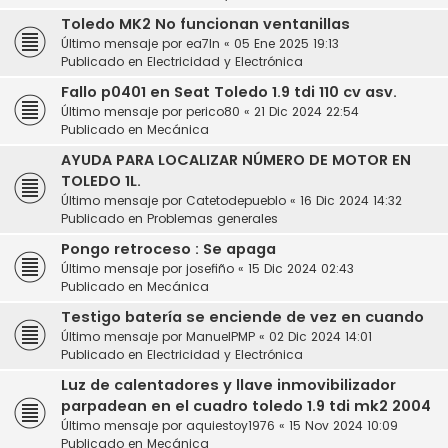
Toledo MK2 No funcionan ventanillas
Último mensaje por
ea7ln
«
05 Ene 2025 19:13
Publicado en
Electricidad y Electrónica
Fallo p0401 en Seat Toledo 1.9 tdi 110 cv asv.
Último mensaje por
perico80
«
21 Dic 2024 22:54
Publicado en
Mecánica
AYUDA PARA LOCALIZAR NÚMERO DE MOTOR EN
TOLEDO 1L.
Último mensaje por
Catetodepueblo
«
16 Dic 2024 14:32
Publicado en
Problemas generales
Pongo retroceso : Se apaga
Último mensaje por
josefiño
«
15 Dic 2024 02:43
Publicado en
Mecánica
Testigo batería se enciende de vez en cuando
Último mensaje por
ManuelPMP
«
02 Dic 2024 14:01
Publicado en
Electricidad y Electrónica
Luz de calentadores y llave inmovibilizador
parpadean en el cuadro toledo 1.9 tdi mk2 2004
Último mensaje por
aquiestoy1976
«
15 Nov 2024 10:09
Publicado en
Mecánica