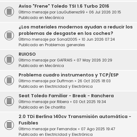
Aviso "Frene" Toledo TSI 1.6 Turbo 2016
Último mensaje por
LauGutierrez99
«
06 Jul 2026 20:15
Publicado en
Mecánica
¿Los materiales modernos ayudan a reducir los
problemas de desgaste en los coches?
Último mensaje por
Sonal2005
«
10 Jun 2026 07:24
Publicado en
Problemas generales
RUIOSO
Último mensaje por
GAFRAIS
«
07 May 2026 20:29
Publicado en
Mecánica
Problema cuadro instrumentos y TCP/ESP
Último mensaje por
Duffman
«
26 Oct 2025 18:03
Publicado en
Electricidad y Electrónica
Seat Toledo Familiar - Break - Ranchera
Último mensaje por
Ribera
«
03 Oct 2025 19:34
Publicado en
De charlita
2.0 TDi Berlina 140cv Transmisión automática -
Fusibles
Último mensaje por
Fernandox
«
07 Ago 2025 19:47
Publicado en
Electricidad y Electrónica