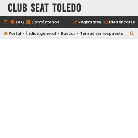
Club Seat Toledo
FAQ
Contáctenos
Registrarse
Identificarse
B
Portal
Índice general
Buscar
Temas sin respuesta
u
s
c
a
r