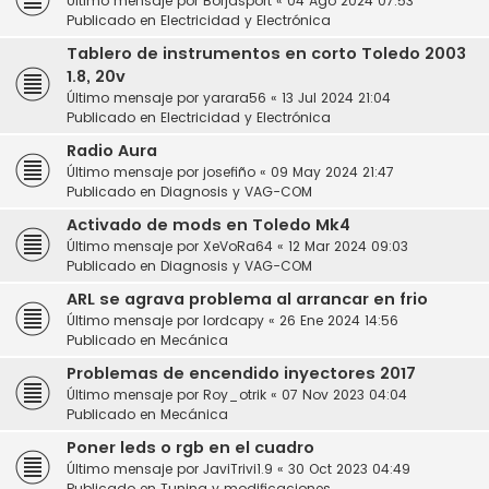
Último mensaje por
Borjasport
«
04 Ago 2024 07:53
Publicado en
Electricidad y Electrónica
Tablero de instrumentos en corto Toledo 2003
1.8, 20v
Último mensaje por
yarara56
«
13 Jul 2024 21:04
Publicado en
Electricidad y Electrónica
Radio Aura
Último mensaje por
josefiño
«
09 May 2024 21:47
Publicado en
Diagnosis y VAG-COM
Activado de mods en Toledo Mk4
Último mensaje por
XeVoRa64
«
12 Mar 2024 09:03
Publicado en
Diagnosis y VAG-COM
ARL se agrava problema al arrancar en frio
Último mensaje por
lordcapy
«
26 Ene 2024 14:56
Publicado en
Mecánica
Problemas de encendido inyectores 2017
Último mensaje por
Roy_otrik
«
07 Nov 2023 04:04
Publicado en
Mecánica
Poner leds o rgb en el cuadro
Último mensaje por
JaviTrivi1.9
«
30 Oct 2023 04:49
Publicado en
Tuning y modificaciones