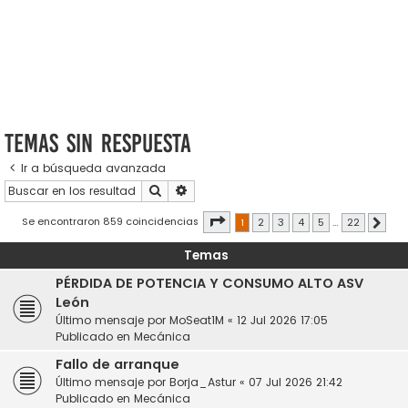
Temas sin respuesta
Ir a búsqueda avanzada
Buscar
Búsqueda avanzada
Página
1
de
22
Se encontraron 859 coincidencias
1
2
3
4
5
…
22
Sigui
Temas
PÉRDIDA DE POTENCIA Y CONSUMO ALTO ASV
León
Último mensaje por
MoSeat1M
«
12 Jul 2026 17:05
Publicado en
Mecánica
Fallo de arranque
Último mensaje por
Borja_Astur
«
07 Jul 2026 21:42
Publicado en
Mecánica