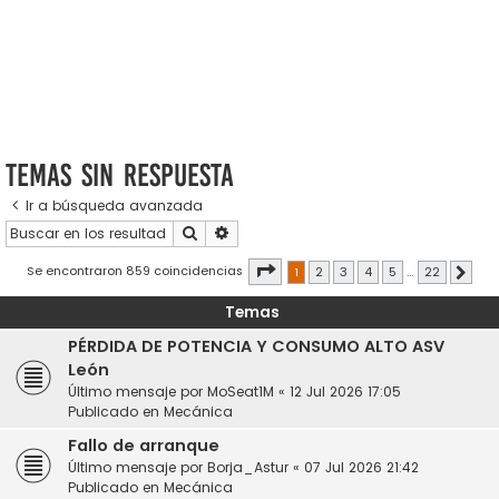
Temas sin respuesta
Ir a búsqueda avanzada
Buscar
Búsqueda avanzada
Página
1
de
22
Se encontraron 859 coincidencias
1
2
3
4
5
…
22
Sigui
Temas
PÉRDIDA DE POTENCIA Y CONSUMO ALTO ASV
León
Último mensaje por
MoSeat1M
«
12 Jul 2026 17:05
Publicado en
Mecánica
Fallo de arranque
Último mensaje por
Borja_Astur
«
07 Jul 2026 21:42
Publicado en
Mecánica