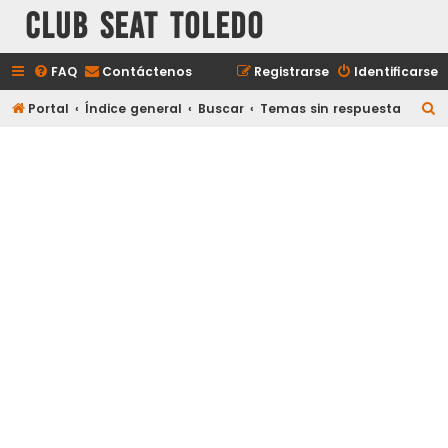
Club Seat Toledo
FAQ
Contáctenos
Registrarse
Identificarse
B
Portal
Índice general
Buscar
Temas sin respuesta
u
s
c
a
r