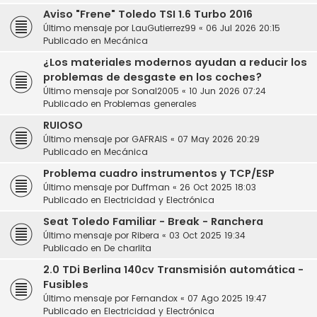
Aviso "Frene" Toledo TSI 1.6 Turbo 2016
Último mensaje por
LauGutierrez99
«
06 Jul 2026 20:15
Publicado en
Mecánica
¿Los materiales modernos ayudan a reducir los
problemas de desgaste en los coches?
Último mensaje por
Sonal2005
«
10 Jun 2026 07:24
Publicado en
Problemas generales
RUIOSO
Último mensaje por
GAFRAIS
«
07 May 2026 20:29
Publicado en
Mecánica
Problema cuadro instrumentos y TCP/ESP
Último mensaje por
Duffman
«
26 Oct 2025 18:03
Publicado en
Electricidad y Electrónica
Seat Toledo Familiar - Break - Ranchera
Último mensaje por
Ribera
«
03 Oct 2025 19:34
Publicado en
De charlita
2.0 TDi Berlina 140cv Transmisión automática -
Fusibles
Último mensaje por
Fernandox
«
07 Ago 2025 19:47
Publicado en
Electricidad y Electrónica