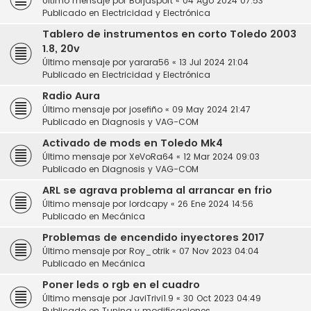
Último mensaje por
Borjasport
«
04 Ago 2024 07:53
Publicado en
Electricidad y Electrónica
Tablero de instrumentos en corto Toledo 2003
1.8, 20v
Último mensaje por
yarara56
«
13 Jul 2024 21:04
Publicado en
Electricidad y Electrónica
Radio Aura
Último mensaje por
josefiño
«
09 May 2024 21:47
Publicado en
Diagnosis y VAG-COM
Activado de mods en Toledo Mk4
Último mensaje por
XeVoRa64
«
12 Mar 2024 09:03
Publicado en
Diagnosis y VAG-COM
ARL se agrava problema al arrancar en frio
Último mensaje por
lordcapy
«
26 Ene 2024 14:56
Publicado en
Mecánica
Problemas de encendido inyectores 2017
Último mensaje por
Roy_otrik
«
07 Nov 2023 04:04
Publicado en
Mecánica
Poner leds o rgb en el cuadro
Último mensaje por
JaviTrivi1.9
«
30 Oct 2023 04:49
Publicado en
Tuning y modificaciones