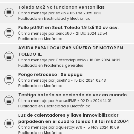
Toledo MK2 No funcionan ventanillas
Último mensaje por
ea7ln
«
05 Ene 2025 19:13
Publicado en
Electricidad y Electrónica
Fallo p0401 en Seat Toledo 1.9 tdi 110 cv asv.
Último mensaje por
perico80
«
21 Dic 2024 22:54
Publicado en
Mecánica
AYUDA PARA LOCALIZAR NÚMERO DE MOTOR EN
TOLEDO 1L.
Último mensaje por
Catetodepueblo
«
16 Dic 2024 14:32
Publicado en
Problemas generales
Pongo retroceso : Se apaga
Último mensaje por
josefiño
«
15 Dic 2024 02:43
Publicado en
Mecánica
Testigo batería se enciende de vez en cuando
Último mensaje por
ManuelPMP
«
02 Dic 2024 14:01
Publicado en
Electricidad y Electrónica
Luz de calentadores y llave inmovibilizador
parpadean en el cuadro toledo 1.9 tdi mk2 2004
Último mensaje por
aquiestoy1976
«
15 Nov 2024 10:09
Publicado en
Mecánica