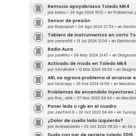
Remocio apoyabrazos Toledo MK4
por
baloo
»
24 Ago 2024 19:51
» en
Problemas 
Sensor de presión
por
Borjasport
»
04 Ago 2024 07:53
» en
Electr
Tablero de instrumentos en corto Tol
por
yarara56
»
13 Jul 2024 21:04
» en
Electricid
Radio Aura
por
josefiño
»
09 May 2024 21:47
» en
Diagnosi
Activado de mods en Toledo Mk4
por
XeVoRa64
»
12 Mar 2024 09:03
» en
Diagno
ARL se agrava problema al arrancar e
por
lordcapy
»
26 Ene 2024 14:56
» en
Mecánic
Problemas de encendido inyectores 
por
Roy_otrik
»
07 Nov 2023 04:04
» en
Mecáni
Poner leds o rgb en el cuadro
por
JaviTrivi1.9
»
30 Oct 2023 04:49
» en
Tuning
¿Dolor de cuello lado izquierdo?
por
Andrestoledo
»
02 Oct 2023 08:20
» en
De c
Duda con par de apriete toledo 2015