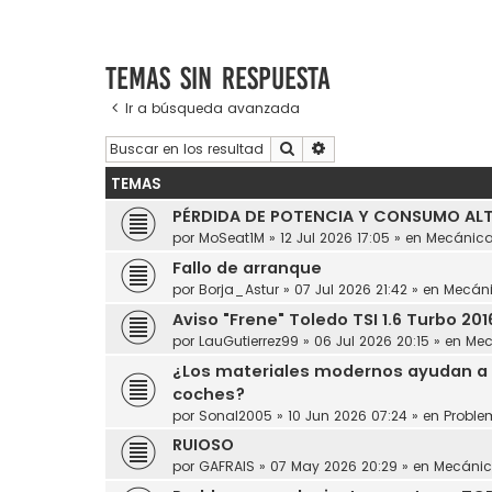
Temas sin respuesta
Ir a búsqueda avanzada
Buscar
Búsqueda avanzada
TEMAS
PÉRDIDA DE POTENCIA Y CONSUMO ALT
por
MoSeat1M
»
12 Jul 2026 17:05
» en
Mecánic
Fallo de arranque
por
Borja_Astur
»
07 Jul 2026 21:42
» en
Mecán
Aviso "Frene" Toledo TSI 1.6 Turbo 201
por
LauGutierrez99
»
06 Jul 2026 20:15
» en
Mec
¿Los materiales modernos ayudan a 
coches?
por
Sonal2005
»
10 Jun 2026 07:24
» en
Proble
RUIOSO
por
GAFRAIS
»
07 May 2026 20:29
» en
Mecáni