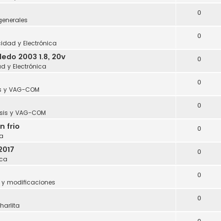
0
generales
0
icidad y Electrónica
edo 2003 1.8, 20v
0
ad y Electrónica
0
s y VAG-COM
0
sis y VAG-COM
n frio
0
a
2017
0
ca
0
 y modificaciones
0
harlita