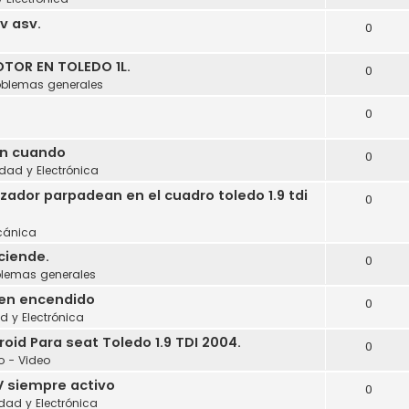
cv asv.
0
a
TOR EN TOLEDO 1L.
0
oblemas generales
0
en cuando
0
idad y Electrónica
izador parpadean en el cuadro toledo 1.9 tdi
0
cánica
ciende.
0
blemas generales
 en encendido
0
ad y Electrónica
id Para seat Toledo 1.9 TDI 2004.
0
o - Video
V siempre activo
0
idad y Electrónica