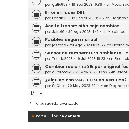
por
gutie853
»
19 Sep 2023 19:39
» en
Mecánic
Error en luces DRL
por
Edrian26
»
18 Sep 2023 19:51
» en
Diagnosi
Aceite transmisión caja cambios
por
Jairo91
»
30 Ago 2023 11:41
» en
Mecánica
Fusibles según manual
por
josefiño
»
23 Ago 2023 02:56
» en
Electrici
Sensor de temperatura ambiente Toled
por
Toledo2023
»
19 Jul 2023 16:23
» en
Electric
Cambiar radio rns 315 por original face
por
alvaromk4
»
23 May 2023 10:23
» en
Bricos
¿Alguien con VAG-COM en Asturias?
por
Sr.Che
»
20 May 2023 20:14
» en
Diagnosis
Ir a búsqueda avanzada
Portal
Índice general