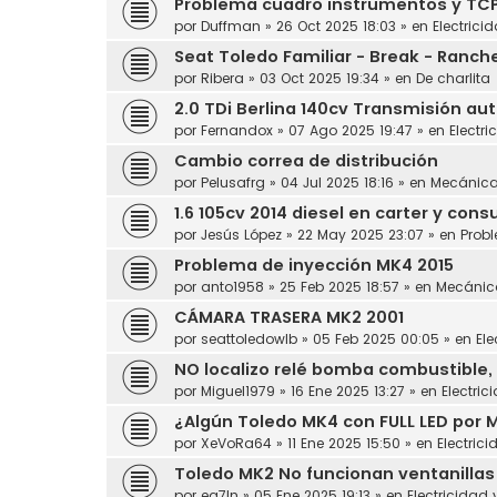
Problema cuadro instrumentos y TC
por
Duffman
»
26 Oct 2025 18:03
» en
Electrici
Seat Toledo Familiar - Break - Ranch
por
Ribera
»
03 Oct 2025 19:34
» en
De charlita
2.0 TDi Berlina 140cv Transmisión au
por
Fernandox
»
07 Ago 2025 19:47
» en
Electri
Cambio correa de distribución
por
Pelusafrg
»
04 Jul 2025 18:16
» en
Mecánic
1.6 105cv 2014 diesel en carter y con
por
Jesús López
»
22 May 2025 23:07
» en
Prob
Problema de inyección MK4 2015
por
anto1958
»
25 Feb 2025 18:57
» en
Mecánic
CÁMARA TRASERA MK2 2001
por
seattoledowlb
»
05 Feb 2025 00:05
» en
Ele
NO localizo relé bomba combustible, 
por
Miguel1979
»
16 Ene 2025 13:27
» en
Electric
¿Algún Toledo MK4 con FULL LED por 
por
XeVoRa64
»
11 Ene 2025 15:50
» en
Electrici
Toledo MK2 No funcionan ventanillas
por
ea7ln
»
05 Ene 2025 19:13
» en
Electricidad 