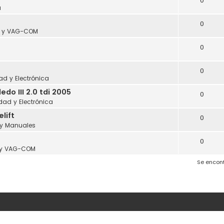
0
a
0
s y VAG-COM
0
0
dad y Electrónica
o III 2.0 tdi 2005
0
idad y Electrónica
lift
0
 y Manuales
0
 y VAG-COM
Se encon