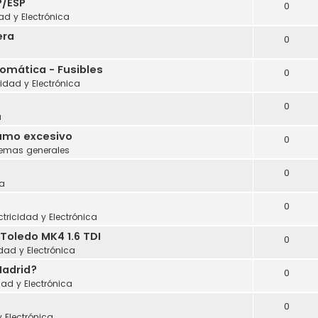
P/ESP
0
dad y Electrónica
era
0
tomática - Fusibles
0
cidad y Electrónica
0
a
sumo excesivo
0
lemas generales
0
a
0
ctricidad y Electrónica
Toledo MK4 1.6 TDI
0
idad y Electrónica
Madrid?
0
dad y Electrónica
0
y Electrónica