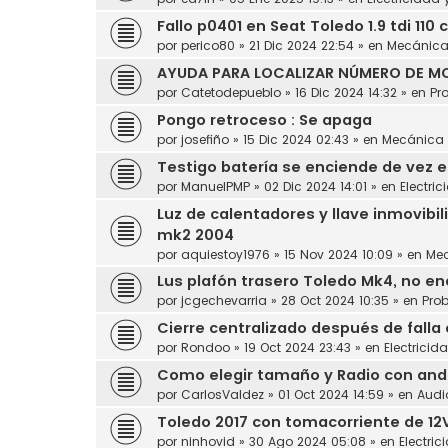
Fallo p0401 en Seat Toledo 1.9 tdi 110 
por
perico80
»
21 Dic 2024 22:54
» en
Mecánic
AYUDA PARA LOCALIZAR NÚMERO DE MO
por
Catetodepueblo
»
16 Dic 2024 14:32
» en
Pr
Pongo retroceso : Se apaga
por
josefiño
»
15 Dic 2024 02:43
» en
Mecánica
Testigo batería se enciende de vez 
por
ManuelPMP
»
02 Dic 2024 14:01
» en
Electric
Luz de calentadores y llave inmovibil
mk2 2004
por
aquiestoy1976
»
15 Nov 2024 10:09
» en
Me
Lus plafón trasero Toledo Mk4, no en
por
jcgechevarria
»
28 Oct 2024 10:35
» en
Pro
Cierre centralizado después de falla
por
Rondoo
»
19 Oct 2024 23:43
» en
Electricid
Como elegir tamaño y Radio con andro
por
CarlosValdez
»
01 Oct 2024 14:59
» en
Audi
Toledo 2017 con tomacorriente de 12
por
ninhovid
»
30 Ago 2024 05:08
» en
Electric