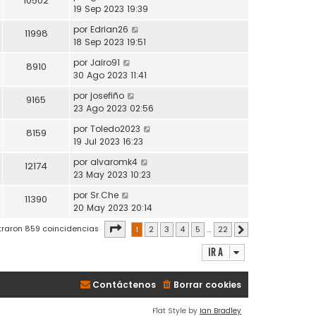
10502
19 Sep 2023 19:39
por
Edrian26
11998
18 Sep 2023 19:51
por
Jairo91
8910
30 Ago 2023 11:41
por
josefiño
9165
23 Ago 2023 02:56
por
Toledo2023
8159
19 Jul 2023 16:23
por
alvaromk4
12174
23 May 2023 10:23
por
Sr.Che
11390
20 May 2023 20:14
Página
1
de
22
traron 859 coincidencias
1
2
3
4
5
…
22
Siguiente
Ir a
Contáctenos
Borrar cookies
Flat Style by
Ian Bradley