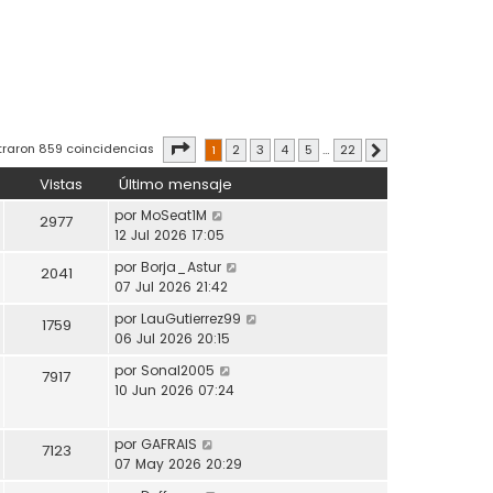
Página
1
de
22
traron 859 coincidencias
1
2
3
4
5
…
22
Siguiente
Vistas
Último mensaje
por
MoSeat1M
2977
12 Jul 2026 17:05
por
Borja_Astur
2041
07 Jul 2026 21:42
por
LauGutierrez99
1759
06 Jul 2026 20:15
por
Sonal2005
7917
10 Jun 2026 07:24
por
GAFRAIS
7123
07 May 2026 20:29