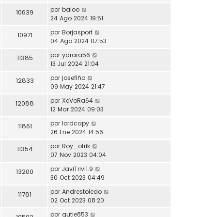
por
baloo
10639
24 Ago 2024 19:51
por
Borjasport
10971
04 Ago 2024 07:53
por
yarara56
11385
13 Jul 2024 21:04
por
josefiño
12833
09 May 2024 21:47
por
XeVoRa64
12088
12 Mar 2024 09:03
por
lordcapy
11861
26 Ene 2024 14:56
por
Roy_otrik
11354
07 Nov 2023 04:04
por
JaviTrivi1.9
13200
30 Oct 2023 04:49
por
Andrestoledo
11781
02 Oct 2023 08:20
por
gutie853