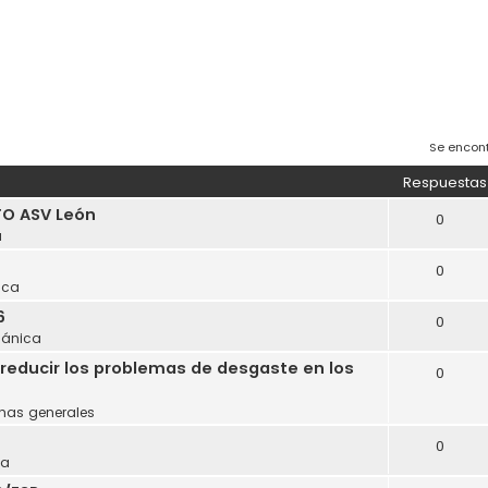
Se encon
Respuestas
O ASV León
0
a
0
ica
6
0
ánica
reducir los problemas de desgaste en los
0
mas generales
0
ca