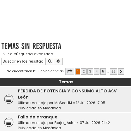
Temas sin respuesta
Ir a búsqueda avanzada
Buscar
Búsqueda avanzada
Página
1
de
22
Se encontraron 859 coincidencias
1
2
3
4
5
…
22
Sigui
Temas
PÉRDIDA DE POTENCIA Y CONSUMO ALTO ASV
León
Último mensaje por
MoSeat1M
«
12 Jul 2026 17:05
Publicado en
Mecánica
Fallo de arranque
Último mensaje por
Borja_Astur
«
07 Jul 2026 21:42
Publicado en
Mecánica