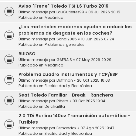
Aviso "Frene" Toledo TSI 1.6 Turbo 2016
Último mensaje por
LauGutierrez99
«
06 Jul 2026 20:15
Publicado en
Mecánica
¿Los materiales modernos ayudan a reducir los
problemas de desgaste en los coches?
Último mensaje por
Sonal2005
«
10 Jun 2026 07:24
Publicado en
Problemas generales
RUIOSO
Último mensaje por
GAFRAIS
«
07 May 2026 20:29
Publicado en
Mecánica
Problema cuadro instrumentos y TCP/ESP
Último mensaje por
Duffman
«
26 Oct 2025 18:03
Publicado en
Electricidad y Electrónica
Seat Toledo Familiar - Break - Ranchera
Último mensaje por
Ribera
«
03 Oct 2025 19:34
Publicado en
De charlita
2.0 TDi Berlina 140cv Transmisión automática -
Fusibles
Último mensaje por
Fernandox
«
07 Ago 2025 19:47
Publicado en
Electricidad y Electrónica