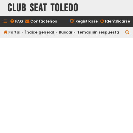
Club Seat Toledo
FAQ
Contáctenos
Registrarse
Identificarse
B
Portal
Índice general
Buscar
Temas sin respuesta
u
s
c
a
r