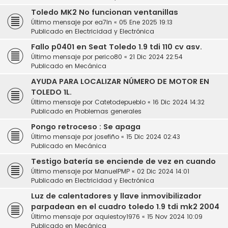
Toledo MK2 No funcionan ventanillas
Último mensaje por
ea7ln
«
05 Ene 2025 19:13
Publicado en
Electricidad y Electrónica
Fallo p0401 en Seat Toledo 1.9 tdi 110 cv asv.
Último mensaje por
perico80
«
21 Dic 2024 22:54
Publicado en
Mecánica
AYUDA PARA LOCALIZAR NÚMERO DE MOTOR EN
TOLEDO 1L.
Último mensaje por
Catetodepueblo
«
16 Dic 2024 14:32
Publicado en
Problemas generales
Pongo retroceso : Se apaga
Último mensaje por
josefiño
«
15 Dic 2024 02:43
Publicado en
Mecánica
Testigo batería se enciende de vez en cuando
Último mensaje por
ManuelPMP
«
02 Dic 2024 14:01
Publicado en
Electricidad y Electrónica
Luz de calentadores y llave inmovibilizador
parpadean en el cuadro toledo 1.9 tdi mk2 2004
Último mensaje por
aquiestoy1976
«
15 Nov 2024 10:09
Publicado en
Mecánica