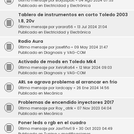
Último mensaje por
Borjasport
«
04 Ago 2024 07:53
Publicado en
Electricidad y Electrónica
Tablero de instrumentos en corto Toledo 2003
1.8, 20v
Último mensaje por
yarara56
«
13 Jul 2024 21:04
Publicado en
Electricidad y Electrónica
Radio Aura
Último mensaje por
josefiño
«
09 May 2024 21:47
Publicado en
Diagnosis y VAG-COM
Activado de mods en Toledo Mk4
Último mensaje por
XeVoRa64
«
12 Mar 2024 09:03
Publicado en
Diagnosis y VAG-COM
ARL se agrava problema al arrancar en frio
Último mensaje por
lordcapy
«
26 Ene 2024 14:56
Publicado en
Mecánica
Problemas de encendido inyectores 2017
Último mensaje por
Roy_otrik
«
07 Nov 2023 04:04
Publicado en
Mecánica
Poner leds o rgb en el cuadro
Último mensaje por
JaviTrivi1.9
«
30 Oct 2023 04:49
Publicado en
Tuning y modificaciones