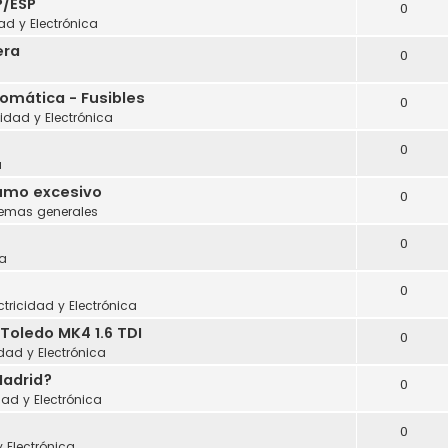
P/ESP
0
dad y Electrónica
era
0
tomática - Fusibles
0
cidad y Electrónica
0
a
sumo excesivo
0
lemas generales
0
a
0
ctricidad y Electrónica
Toledo MK4 1.6 TDI
0
idad y Electrónica
Madrid?
0
dad y Electrónica
0
y Electrónica