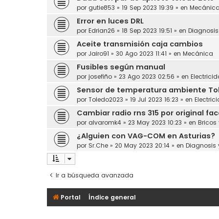
por
gutie853
»
19 Sep 2023 19:39
» en
Mecánic
Error en luces DRL
por
Edrian26
»
18 Sep 2023 19:51
» en
Diagnosi
Aceite transmisión caja cambios
por
Jairo91
»
30 Ago 2023 11:41
» en
Mecánica
Fusibles según manual
por
josefiño
»
23 Ago 2023 02:56
» en
Electrici
Sensor de temperatura ambiente Toled
por
Toledo2023
»
19 Jul 2023 16:23
» en
Electric
Cambiar radio rns 315 por original face
por
alvaromk4
»
23 May 2023 10:23
» en
Bricos
¿Alguien con VAG-COM en Asturias?
por
Sr.Che
»
20 May 2023 20:14
» en
Diagnosis
Ir a búsqueda avanzada
Portal
Índice general