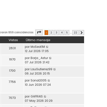
Página
1
de
22
traron 859 coincidencias
1
2
3
4
5
…
22
Siguiente
Vistas
Último mensaje
por
MoSeat1M
2831
12 Jul 2026 17:05
por
Borja_Astur
1970
07 Jul 2026 21:42
por
LauGutierrez99
1700
06 Jul 2026 20:15
por
Sonal2005
7756
10 Jun 2026 07:24
por
GAFRAIS
7073
07 May 2026 20:29