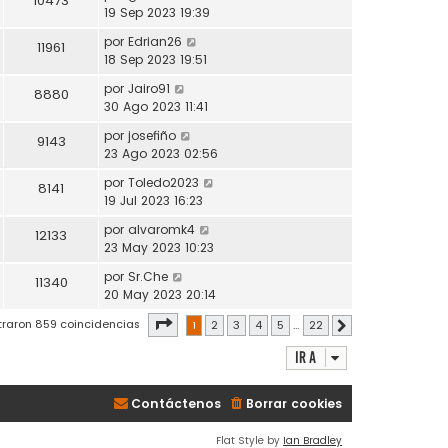
10473
19 Sep 2023 19:39
por
Edrian26
11961
18 Sep 2023 19:51
por
Jairo91
8880
30 Ago 2023 11:41
por
josefiño
9143
23 Ago 2023 02:56
por
Toledo2023
8141
19 Jul 2023 16:23
por
alvaromk4
12133
23 May 2023 10:23
por
Sr.Che
11340
20 May 2023 20:14
Página
1
de
22
traron 859 coincidencias
1
2
3
4
5
…
22
Siguiente
Ir a
Contáctenos
Borrar cookies
Flat Style by
Ian Bradley