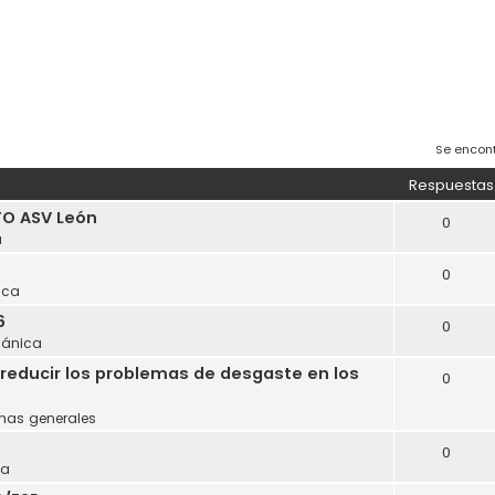
Se encon
Respuestas
O ASV León
0
a
0
ica
6
0
ánica
reducir los problemas de desgaste en los
0
mas generales
0
ca