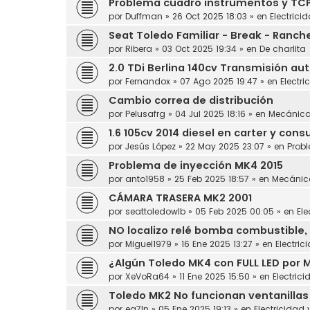
Problema cuadro instrumentos y TC
por
Duffman
»
26 Oct 2025 18:03
» en
Electrici
Seat Toledo Familiar - Break - Ranch
por
Ribera
»
03 Oct 2025 19:34
» en
De charlita
2.0 TDi Berlina 140cv Transmisión au
por
Fernandox
»
07 Ago 2025 19:47
» en
Electri
Cambio correa de distribución
por
Pelusafrg
»
04 Jul 2025 18:16
» en
Mecánic
1.6 105cv 2014 diesel en carter y con
por
Jesús López
»
22 May 2025 23:07
» en
Prob
Problema de inyección MK4 2015
por
anto1958
»
25 Feb 2025 18:57
» en
Mecánic
CÁMARA TRASERA MK2 2001
por
seattoledowlb
»
05 Feb 2025 00:05
» en
Ele
NO localizo relé bomba combustible, 
por
Miguel1979
»
16 Ene 2025 13:27
» en
Electric
¿Algún Toledo MK4 con FULL LED por 
por
XeVoRa64
»
11 Ene 2025 15:50
» en
Electrici
Toledo MK2 No funcionan ventanillas
por
ea7ln
»
05 Ene 2025 19:13
» en
Electricidad 