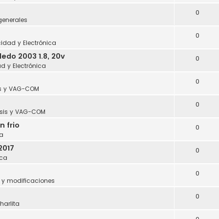
0
generales
0
icidad y Electrónica
edo 2003 1.8, 20v
0
ad y Electrónica
0
s y VAG-COM
0
sis y VAG-COM
n frio
0
a
2017
0
ca
0
 y modificaciones
0
harlita