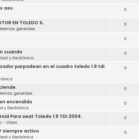
cv asv.
0
a
TOR EN TOLEDO 1L.
0
oblemas generales
0
en cuando
0
idad y Electrónica
izador parpadean en el cuadro toledo 1.9 tdi
0
cánica
ciende.
0
blemas generales
 en encendido
0
ad y Electrónica
id Para seat Toledo 1.9 TDI 2004.
0
o - Video
V siempre activo
0
idad y Electrónica