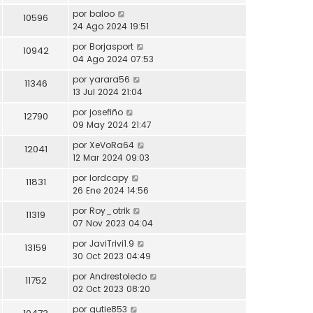
por
baloo
10596
24 Ago 2024 19:51
por
Borjasport
10942
04 Ago 2024 07:53
por
yarara56
11346
13 Jul 2024 21:04
por
josefiño
12790
09 May 2024 21:47
por
XeVoRa64
12041
12 Mar 2024 09:03
por
lordcapy
11831
26 Ene 2024 14:56
por
Roy_otrik
11319
07 Nov 2023 04:04
por
JaviTrivi1.9
13159
30 Oct 2023 04:49
por
Andrestoledo
11752
02 Oct 2023 08:20
por
gutie853