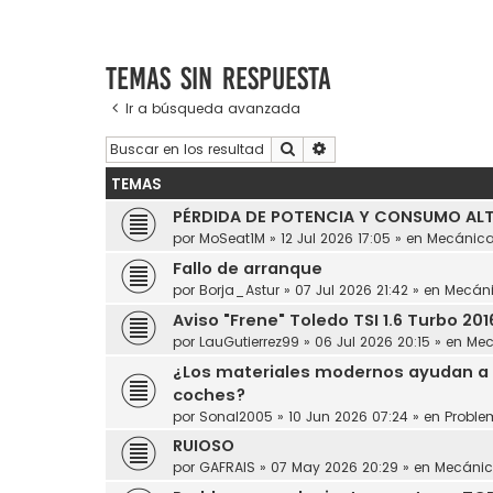
Temas sin respuesta
Ir a búsqueda avanzada
Buscar
Búsqueda avanzada
TEMAS
PÉRDIDA DE POTENCIA Y CONSUMO ALT
por
MoSeat1M
»
12 Jul 2026 17:05
» en
Mecánic
Fallo de arranque
por
Borja_Astur
»
07 Jul 2026 21:42
» en
Mecán
Aviso "Frene" Toledo TSI 1.6 Turbo 201
por
LauGutierrez99
»
06 Jul 2026 20:15
» en
Mec
¿Los materiales modernos ayudan a 
coches?
por
Sonal2005
»
10 Jun 2026 07:24
» en
Proble
RUIOSO
por
GAFRAIS
»
07 May 2026 20:29
» en
Mecáni