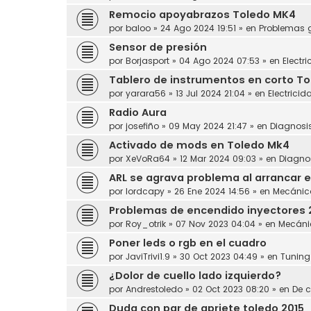
Remocio apoyabrazos Toledo MK4
por
baloo
»
24 Ago 2024 19:51
» en
Problemas 
Sensor de presión
por
Borjasport
»
04 Ago 2024 07:53
» en
Electr
Tablero de instrumentos en corto Tol
por
yarara56
»
13 Jul 2024 21:04
» en
Electricid
Radio Aura
por
josefiño
»
09 May 2024 21:47
» en
Diagnosi
Activado de mods en Toledo Mk4
por
XeVoRa64
»
12 Mar 2024 09:03
» en
Diagno
ARL se agrava problema al arrancar e
por
lordcapy
»
26 Ene 2024 14:56
» en
Mecánic
Problemas de encendido inyectores 
por
Roy_otrik
»
07 Nov 2023 04:04
» en
Mecáni
Poner leds o rgb en el cuadro
por
JaviTrivi1.9
»
30 Oct 2023 04:49
» en
Tuning
¿Dolor de cuello lado izquierdo?
por
Andrestoledo
»
02 Oct 2023 08:20
» en
De c
Duda con par de apriete toledo 2015