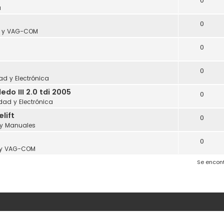
0
a
0
s y VAG-COM
0
0
dad y Electrónica
o III 2.0 tdi 2005
0
idad y Electrónica
lift
0
 y Manuales
0
 y VAG-COM
Se encon