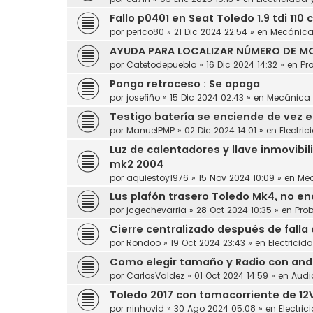
Fallo p0401 en Seat Toledo 1.9 tdi 110 
por
perico80
»
21 Dic 2024 22:54
» en
Mecánic
AYUDA PARA LOCALIZAR NÚMERO DE MO
por
Catetodepueblo
»
16 Dic 2024 14:32
» en
Pr
Pongo retroceso : Se apaga
por
josefiño
»
15 Dic 2024 02:43
» en
Mecánica
Testigo batería se enciende de vez 
por
ManuelPMP
»
02 Dic 2024 14:01
» en
Electric
Luz de calentadores y llave inmovibil
mk2 2004
por
aquiestoy1976
»
15 Nov 2024 10:09
» en
Me
Lus plafón trasero Toledo Mk4, no en
por
jcgechevarria
»
28 Oct 2024 10:35
» en
Pro
Cierre centralizado después de falla
por
Rondoo
»
19 Oct 2024 23:43
» en
Electricid
Como elegir tamaño y Radio con andro
por
CarlosValdez
»
01 Oct 2024 14:59
» en
Audi
Toledo 2017 con tomacorriente de 12
por
ninhovid
»
30 Ago 2024 05:08
» en
Electric