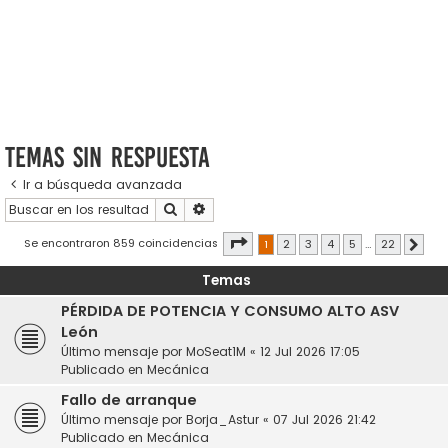
Temas sin respuesta
Ir a búsqueda avanzada
Buscar
Búsqueda avanzada
Página
1
de
22
Se encontraron 859 coincidencias
1
2
3
4
5
…
22
Sigui
Temas
PÉRDIDA DE POTENCIA Y CONSUMO ALTO ASV
León
Último mensaje por
MoSeat1M
«
12 Jul 2026 17:05
Publicado en
Mecánica
Fallo de arranque
Último mensaje por
Borja_Astur
«
07 Jul 2026 21:42
Publicado en
Mecánica