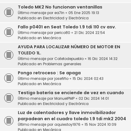
Toledo MK2 No funcionan ventanillas
Último mensaje por
ea7ln
«
05 Ene 2025 19:13
Publicado en
Electricidad y Electrónica
Fallo p0401 en Seat Toledo 1.9 tdi 110 cv asv.
Último mensaje por
perico80
«
21 Dic 2024 22:54
Publicado en
Mecánica
AYUDA PARA LOCALIZAR NÚMERO DE MOTOR EN
TOLEDO 1L.
Último mensaje por
Catetodepueblo
«
16 Dic 2024 14:32
Publicado en
Problemas generales
Pongo retroceso : Se apaga
Último mensaje por
josefiño
«
15 Dic 2024 02:43
Publicado en
Mecánica
Testigo batería se enciende de vez en cuando
Último mensaje por
ManuelPMP
«
02 Dic 2024 14:01
Publicado en
Electricidad y Electrónica
Luz de calentadores y llave inmovibilizador
parpadean en el cuadro toledo 1.9 tdi mk2 2004
Último mensaje por
aquiestoy1976
«
15 Nov 2024 10:09
Publicado en
Mecánica