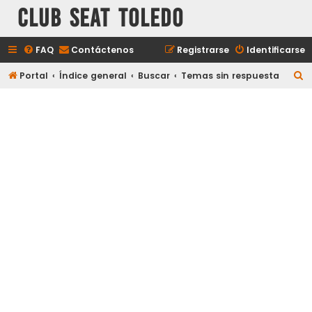
Club Seat Toledo
FAQ
Contáctenos
Registrarse
Identificarse
B
Portal
Índice general
Buscar
Temas sin respuesta
u
s
c
a
r