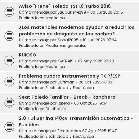
Aviso "Frene" Toledo TSI 1.6 Turbo 2016
Último mensaje por
LauGutierrez99
«
06 Jul 2026 20:15
Publicado en
Mecánica
¿Los materiales modernos ayudan a reducir los
problemas de desgaste en los coches?
Último mensaje por
Sonal2005
«
10 Jun 2026 07:24
Publicado en
Problemas generales
RUIOSO
Último mensaje por
GAFRAIS
«
07 May 2026 20:29
Publicado en
Mecánica
Problema cuadro instrumentos y TCP/ESP
Último mensaje por
Duffman
«
26 Oct 2025 18:03
Publicado en
Electricidad y Electrónica
Seat Toledo Familiar - Break - Ranchera
Último mensaje por
Ribera
«
03 Oct 2025 19:34
Publicado en
De charlita
2.0 TDi Berlina 140cv Transmisión automática -
Fusibles
Último mensaje por
Fernandox
«
07 Ago 2025 19:47
Publicado en
Electricidad y Electrónica