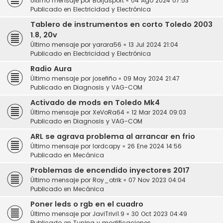
Último mensaje por
Borjasport
«
04 Ago 2024 07:53
Publicado en
Electricidad y Electrónica
Tablero de instrumentos en corto Toledo 2003
1.8, 20v
Último mensaje por
yarara56
«
13 Jul 2024 21:04
Publicado en
Electricidad y Electrónica
Radio Aura
Último mensaje por
josefiño
«
09 May 2024 21:47
Publicado en
Diagnosis y VAG-COM
Activado de mods en Toledo Mk4
Último mensaje por
XeVoRa64
«
12 Mar 2024 09:03
Publicado en
Diagnosis y VAG-COM
ARL se agrava problema al arrancar en frio
Último mensaje por
lordcapy
«
26 Ene 2024 14:56
Publicado en
Mecánica
Problemas de encendido inyectores 2017
Último mensaje por
Roy_otrik
«
07 Nov 2023 04:04
Publicado en
Mecánica
Poner leds o rgb en el cuadro
Último mensaje por
JaviTrivi1.9
«
30 Oct 2023 04:49
Publicado en
Tuning y modificaciones