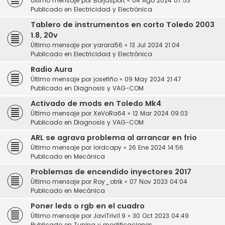
Último mensaje por
Borjasport
«
04 Ago 2024 07:53
Publicado en
Electricidad y Electrónica
Tablero de instrumentos en corto Toledo 2003
1.8, 20v
Último mensaje por
yarara56
«
13 Jul 2024 21:04
Publicado en
Electricidad y Electrónica
Radio Aura
Último mensaje por
josefiño
«
09 May 2024 21:47
Publicado en
Diagnosis y VAG-COM
Activado de mods en Toledo Mk4
Último mensaje por
XeVoRa64
«
12 Mar 2024 09:03
Publicado en
Diagnosis y VAG-COM
ARL se agrava problema al arrancar en frio
Último mensaje por
lordcapy
«
26 Ene 2024 14:56
Publicado en
Mecánica
Problemas de encendido inyectores 2017
Último mensaje por
Roy_otrik
«
07 Nov 2023 04:04
Publicado en
Mecánica
Poner leds o rgb en el cuadro
Último mensaje por
JaviTrivi1.9
«
30 Oct 2023 04:49
Publicado en
Tuning y modificaciones