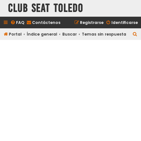
Club Seat Toledo
FAQ
Contáctenos
Registrarse
Identificarse
B
Portal
Índice general
Buscar
Temas sin respuesta
u
s
c
a
r