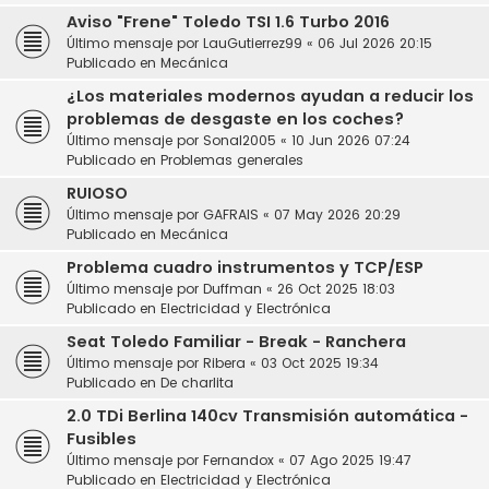
Aviso "Frene" Toledo TSI 1.6 Turbo 2016
Último mensaje por
LauGutierrez99
«
06 Jul 2026 20:15
Publicado en
Mecánica
¿Los materiales modernos ayudan a reducir los
problemas de desgaste en los coches?
Último mensaje por
Sonal2005
«
10 Jun 2026 07:24
Publicado en
Problemas generales
RUIOSO
Último mensaje por
GAFRAIS
«
07 May 2026 20:29
Publicado en
Mecánica
Problema cuadro instrumentos y TCP/ESP
Último mensaje por
Duffman
«
26 Oct 2025 18:03
Publicado en
Electricidad y Electrónica
Seat Toledo Familiar - Break - Ranchera
Último mensaje por
Ribera
«
03 Oct 2025 19:34
Publicado en
De charlita
2.0 TDi Berlina 140cv Transmisión automática -
Fusibles
Último mensaje por
Fernandox
«
07 Ago 2025 19:47
Publicado en
Electricidad y Electrónica