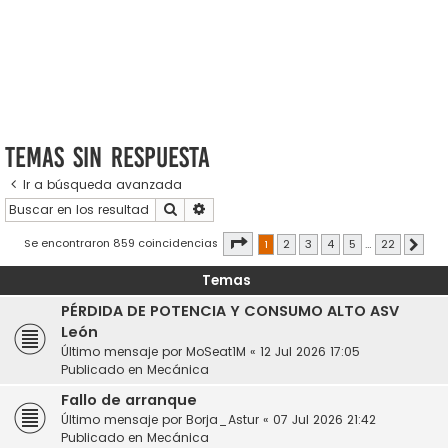
Temas sin respuesta
Ir a búsqueda avanzada
Buscar
Búsqueda avanzada
Página
1
de
22
Se encontraron 859 coincidencias
1
2
3
4
5
…
22
Sigui
Temas
PÉRDIDA DE POTENCIA Y CONSUMO ALTO ASV
León
Último mensaje por
MoSeat1M
«
12 Jul 2026 17:05
Publicado en
Mecánica
Fallo de arranque
Último mensaje por
Borja_Astur
«
07 Jul 2026 21:42
Publicado en
Mecánica