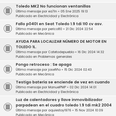
Toledo MK2 No funcionan ventanillas
Último mensaje por
ea7ln
«
05 Ene 2025 19:13
Publicado en
Electricidad y Electrónica
Fallo p0401 en Seat Toledo 1.9 tdi 110 cv asv.
Último mensaje por
perico80
«
21 Dic 2024 22:54
Publicado en
Mecánica
AYUDA PARA LOCALIZAR NÚMERO DE MOTOR EN
TOLEDO 1L.
Último mensaje por
Catetodepueblo
«
16 Dic 2024 14:32
Publicado en
Problemas generales
Pongo retroceso : Se apaga
Último mensaje por
josefiño
«
15 Dic 2024 02:43
Publicado en
Mecánica
Testigo batería se enciende de vez en cuando
Último mensaje por
ManuelPMP
«
02 Dic 2024 14:01
Publicado en
Electricidad y Electrónica
Luz de calentadores y llave inmovibilizador
parpadean en el cuadro toledo 1.9 tdi mk2 2004
Último mensaje por
aquiestoy1976
«
15 Nov 2024 10:09
Publicado en
Mecánica