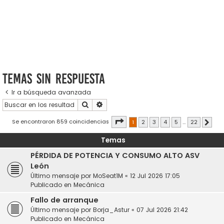
Temas sin respuesta
Ir a búsqueda avanzada
Buscar
Búsqueda avanzada
Página
1
de
22
Se encontraron 859 coincidencias
1
2
3
4
5
…
22
Sigui
Temas
PÉRDIDA DE POTENCIA Y CONSUMO ALTO ASV
León
Último mensaje por
MoSeat1M
«
12 Jul 2026 17:05
Publicado en
Mecánica
Fallo de arranque
Último mensaje por
Borja_Astur
«
07 Jul 2026 21:42
Publicado en
Mecánica