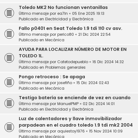
Toledo MK2 No funcionan ventanillas
Último mensaje por
ea7ln
«
05 Ene 2025 19:13
Publicado en
Electricidad y Electrónica
Fallo p0401 en Seat Toledo 1.9 tdi 110 cv asv.
Último mensaje por
perico80
«
21 Dic 2024 22:54
Publicado en
Mecánica
AYUDA PARA LOCALIZAR NÚMERO DE MOTOR EN
TOLEDO 1L.
Último mensaje por
Catetodepueblo
«
16 Dic 2024 14:32
Publicado en
Problemas generales
Pongo retroceso : Se apaga
Último mensaje por
josefiño
«
15 Dic 2024 02:43
Publicado en
Mecánica
Testigo batería se enciende de vez en cuando
Último mensaje por
ManuelPMP
«
02 Dic 2024 14:01
Publicado en
Electricidad y Electrónica
Luz de calentadores y llave inmovibilizador
parpadean en el cuadro toledo 1.9 tdi mk2 2004
Último mensaje por
aquiestoy1976
«
15 Nov 2024 10:09
Publicado en
Mecánica