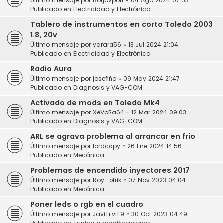
Último mensaje por
Borjasport
«
04 Ago 2024 07:53
Publicado en
Electricidad y Electrónica
Tablero de instrumentos en corto Toledo 2003
1.8, 20v
Último mensaje por
yarara56
«
13 Jul 2024 21:04
Publicado en
Electricidad y Electrónica
Radio Aura
Último mensaje por
josefiño
«
09 May 2024 21:47
Publicado en
Diagnosis y VAG-COM
Activado de mods en Toledo Mk4
Último mensaje por
XeVoRa64
«
12 Mar 2024 09:03
Publicado en
Diagnosis y VAG-COM
ARL se agrava problema al arrancar en frio
Último mensaje por
lordcapy
«
26 Ene 2024 14:56
Publicado en
Mecánica
Problemas de encendido inyectores 2017
Último mensaje por
Roy_otrik
«
07 Nov 2023 04:04
Publicado en
Mecánica
Poner leds o rgb en el cuadro
Último mensaje por
JaviTrivi1.9
«
30 Oct 2023 04:49
Publicado en
Tuning y modificaciones