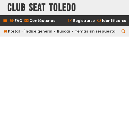
Club Seat Toledo
FAQ
Contáctenos
Registrarse
Identificarse
B
Portal
Índice general
Buscar
Temas sin respuesta
u
s
c
a
r