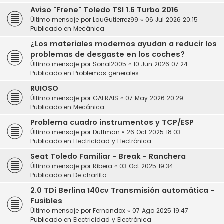
Aviso "Frene" Toledo TSI 1.6 Turbo 2016
Último mensaje por
LauGutierrez99
«
06 Jul 2026 20:15
Publicado en
Mecánica
¿Los materiales modernos ayudan a reducir los
problemas de desgaste en los coches?
Último mensaje por
Sonal2005
«
10 Jun 2026 07:24
Publicado en
Problemas generales
RUIOSO
Último mensaje por
GAFRAIS
«
07 May 2026 20:29
Publicado en
Mecánica
Problema cuadro instrumentos y TCP/ESP
Último mensaje por
Duffman
«
26 Oct 2025 18:03
Publicado en
Electricidad y Electrónica
Seat Toledo Familiar - Break - Ranchera
Último mensaje por
Ribera
«
03 Oct 2025 19:34
Publicado en
De charlita
2.0 TDi Berlina 140cv Transmisión automática -
Fusibles
Último mensaje por
Fernandox
«
07 Ago 2025 19:47
Publicado en
Electricidad y Electrónica