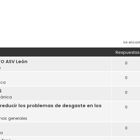
Se encon
Respuestas
O ASV León
0
a
0
ica
6
0
ánica
reducir los problemas de desgaste en los
0
mas generales
0
ca