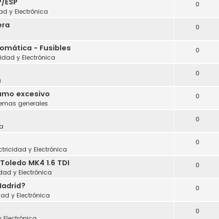
P/ESP
0
dad y Electrónica
era
0
tomática - Fusibles
0
cidad y Electrónica
0
a
sumo excesivo
0
lemas generales
0
a
0
ctricidad y Electrónica
Toledo MK4 1.6 TDI
0
idad y Electrónica
Madrid?
0
dad y Electrónica
0
y Electrónica