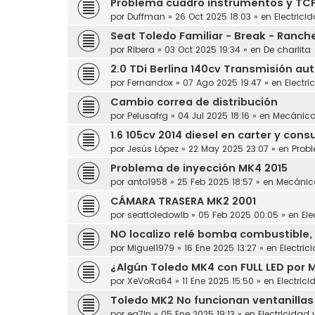
Problema cuadro instrumentos y TC
por
Duffman
»
26 Oct 2025 18:03
» en
Electrici
Seat Toledo Familiar - Break - Ranch
por
Ribera
»
03 Oct 2025 19:34
» en
De charlita
2.0 TDi Berlina 140cv Transmisión au
por
Fernandox
»
07 Ago 2025 19:47
» en
Electri
Cambio correa de distribución
por
Pelusafrg
»
04 Jul 2025 18:16
» en
Mecánic
1.6 105cv 2014 diesel en carter y con
por
Jesús López
»
22 May 2025 23:07
» en
Prob
Problema de inyección MK4 2015
por
anto1958
»
25 Feb 2025 18:57
» en
Mecánic
CÁMARA TRASERA MK2 2001
por
seattoledowlb
»
05 Feb 2025 00:05
» en
Ele
NO localizo relé bomba combustible, 
por
Miguel1979
»
16 Ene 2025 13:27
» en
Electric
¿Algún Toledo MK4 con FULL LED por 
por
XeVoRa64
»
11 Ene 2025 15:50
» en
Electrici
Toledo MK2 No funcionan ventanillas
por
ea7ln
»
05 Ene 2025 19:13
» en
Electricidad 