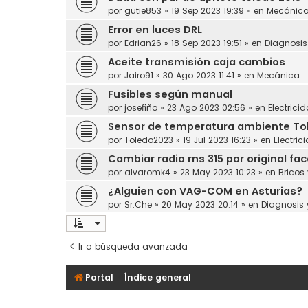
por
gutie853
»
19 Sep 2023 19:39
» en
Mecánic
Error en luces DRL
por
Edrian26
»
18 Sep 2023 19:51
» en
Diagnosi
Aceite transmisión caja cambios
por
Jairo91
»
30 Ago 2023 11:41
» en
Mecánica
Fusibles según manual
por
josefiño
»
23 Ago 2023 02:56
» en
Electrici
Sensor de temperatura ambiente Toled
por
Toledo2023
»
19 Jul 2023 16:23
» en
Electric
Cambiar radio rns 315 por original face
por
alvaromk4
»
23 May 2023 10:23
» en
Bricos
¿Alguien con VAG-COM en Asturias?
por
Sr.Che
»
20 May 2023 20:14
» en
Diagnosis
Ir a búsqueda avanzada
Portal
Índice general