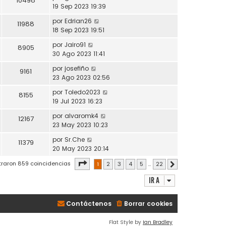
10498
19 Sep 2023 19:39
por
Edrian26
11988
18 Sep 2023 19:51
por
Jairo91
8905
30 Ago 2023 11:41
por
josefiño
9161
23 Ago 2023 02:56
por
Toledo2023
8155
19 Jul 2023 16:23
por
alvaromk4
12167
23 May 2023 10:23
por
Sr.Che
11379
20 May 2023 20:14
Página
1
de
22
traron 859 coincidencias
1
2
3
4
5
…
22
Siguiente
Ir a
Contáctenos
Borrar cookies
Flat Style by
Ian Bradley