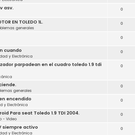
cv asv.
0
a
TOR EN TOLEDO 1L.
0
oblemas generales
0
en cuando
0
idad y Electrónica
izador parpadean en el cuadro toledo 1.9 tdi
0
cánica
ciende.
0
blemas generales
 en encendido
0
ad y Electrónica
id Para seat Toledo 1.9 TDI 2004.
0
o - Video
V siempre activo
0
idad y Electrónica