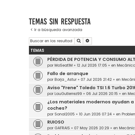
Temas sin respuesta
Ir a búsqueda avanzada
Buscar
Búsqueda avanzada
TEMAS
PÉRDIDA DE POTENCIA Y CONSUMO ALT
por
MoSeat1M
»
12 Jul 2026 17:05
» en
Mecánic
Fallo de arranque
por
Borja_Astur
»
07 Jul 2026 21:42
» en
Mecán
Aviso "Frene" Toledo TSI 1.6 Turbo 201
por
LauGutierrez99
»
06 Jul 2026 20:15
» en
Mec
¿Los materiales modernos ayudan a 
coches?
por
Sonal2005
»
10 Jun 2026 07:24
» en
Proble
RUIOSO
por
GAFRAIS
»
07 May 2026 20:29
» en
Mecáni