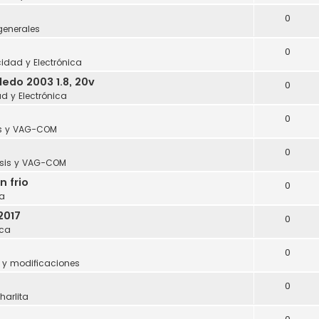
0
generales
0
icidad y Electrónica
edo 2003 1.8, 20v
0
ad y Electrónica
0
s y VAG-COM
0
sis y VAG-COM
n frio
0
a
2017
0
ca
0
 y modificaciones
0
harlita