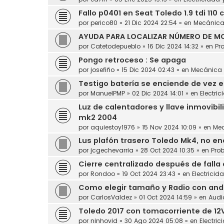
Fallo p0401 en Seat Toledo 1.9 tdi 110 
por
perico80
»
21 Dic 2024 22:54
» en
Mecánic
AYUDA PARA LOCALIZAR NÚMERO DE MO
por
Catetodepueblo
»
16 Dic 2024 14:32
» en
Pr
Pongo retroceso : Se apaga
por
josefiño
»
15 Dic 2024 02:43
» en
Mecánica
Testigo batería se enciende de vez 
por
ManuelPMP
»
02 Dic 2024 14:01
» en
Electric
Luz de calentadores y llave inmovibil
mk2 2004
por
aquiestoy1976
»
15 Nov 2024 10:09
» en
Me
Lus plafón trasero Toledo Mk4, no en
por
jcgechevarria
»
28 Oct 2024 10:35
» en
Pro
Cierre centralizado después de falla
por
Rondoo
»
19 Oct 2024 23:43
» en
Electricid
Como elegir tamaño y Radio con andro
por
CarlosValdez
»
01 Oct 2024 14:59
» en
Audi
Toledo 2017 con tomacorriente de 12
por
ninhovid
»
30 Ago 2024 05:08
» en
Electric