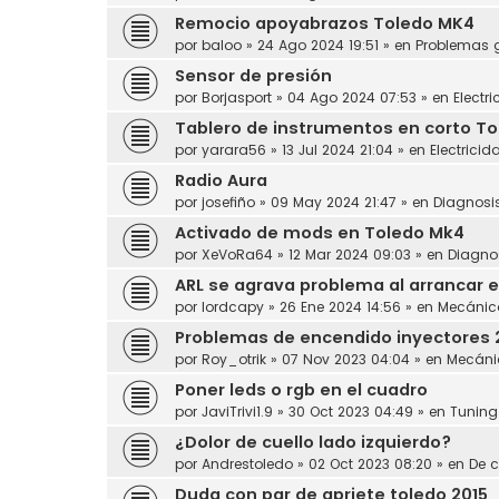
Remocio apoyabrazos Toledo MK4
por
baloo
»
24 Ago 2024 19:51
» en
Problemas 
Sensor de presión
por
Borjasport
»
04 Ago 2024 07:53
» en
Electr
Tablero de instrumentos en corto Tol
por
yarara56
»
13 Jul 2024 21:04
» en
Electricid
Radio Aura
por
josefiño
»
09 May 2024 21:47
» en
Diagnosi
Activado de mods en Toledo Mk4
por
XeVoRa64
»
12 Mar 2024 09:03
» en
Diagno
ARL se agrava problema al arrancar e
por
lordcapy
»
26 Ene 2024 14:56
» en
Mecánic
Problemas de encendido inyectores 
por
Roy_otrik
»
07 Nov 2023 04:04
» en
Mecáni
Poner leds o rgb en el cuadro
por
JaviTrivi1.9
»
30 Oct 2023 04:49
» en
Tuning
¿Dolor de cuello lado izquierdo?
por
Andrestoledo
»
02 Oct 2023 08:20
» en
De c
Duda con par de apriete toledo 2015