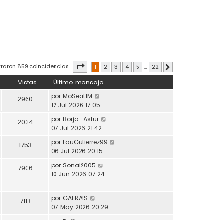
Página
1
de
22
traron 859 coincidencias
1
2
3
4
5
…
22
Siguiente
Vistas
Último mensaje
por
MoSeat1M
2960
12 Jul 2026 17:05
por
Borja_Astur
2034
07 Jul 2026 21:42
por
LauGutierrez99
1753
06 Jul 2026 20:15
por
Sonal2005
7906
10 Jun 2026 07:24
por
GAFRAIS
7113
07 May 2026 20:29