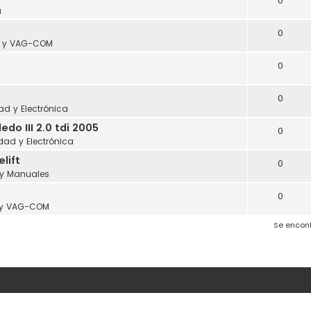
0
a
0
s y VAG-COM
0
0
dad y Electrónica
o III 2.0 tdi 2005
0
idad y Electrónica
lift
0
 y Manuales
0
 y VAG-COM
Se encon