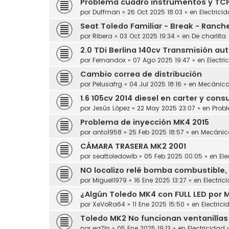
Problema cuadro instrumentos y TC
por
Duffman
»
26 Oct 2025 18:03
» en
Electrici
Seat Toledo Familiar - Break - Ranch
por
Ribera
»
03 Oct 2025 19:34
» en
De charlita
2.0 TDi Berlina 140cv Transmisión au
por
Fernandox
»
07 Ago 2025 19:47
» en
Electri
Cambio correa de distribución
por
Pelusafrg
»
04 Jul 2025 18:16
» en
Mecánic
1.6 105cv 2014 diesel en carter y con
por
Jesús López
»
22 May 2025 23:07
» en
Prob
Problema de inyección MK4 2015
por
anto1958
»
25 Feb 2025 18:57
» en
Mecánic
CÁMARA TRASERA MK2 2001
por
seattoledowlb
»
05 Feb 2025 00:05
» en
Ele
NO localizo relé bomba combustible, 
por
Miguel1979
»
16 Ene 2025 13:27
» en
Electric
¿Algún Toledo MK4 con FULL LED por 
por
XeVoRa64
»
11 Ene 2025 15:50
» en
Electrici
Toledo MK2 No funcionan ventanillas
por
ea7ln
»
05 Ene 2025 19:13
» en
Electricidad 