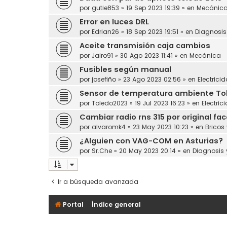
por
gutie853
»
19 Sep 2023 19:39
» en
Mecánic
Error en luces DRL
por
Edrian26
»
18 Sep 2023 19:51
» en
Diagnosi
Aceite transmisión caja cambios
por
Jairo91
»
30 Ago 2023 11:41
» en
Mecánica
Fusibles según manual
por
josefiño
»
23 Ago 2023 02:56
» en
Electrici
Sensor de temperatura ambiente Toled
por
Toledo2023
»
19 Jul 2023 16:23
» en
Electric
Cambiar radio rns 315 por original face
por
alvaromk4
»
23 May 2023 10:23
» en
Bricos
¿Alguien con VAG-COM en Asturias?
por
Sr.Che
»
20 May 2023 20:14
» en
Diagnosis
Ir a búsqueda avanzada
Portal
Índice general