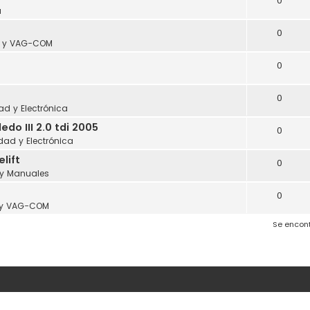
0
a
0
s y VAG-COM
0
0
dad y Electrónica
o III 2.0 tdi 2005
0
idad y Electrónica
lift
0
 y Manuales
0
 y VAG-COM
Se encon