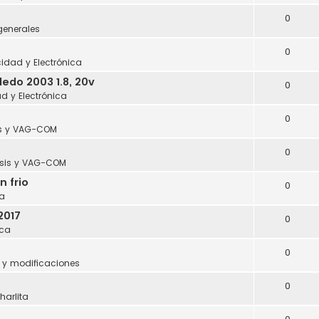
0
generales
0
icidad y Electrónica
edo 2003 1.8, 20v
0
ad y Electrónica
0
s y VAG-COM
0
sis y VAG-COM
n frio
0
a
2017
0
ca
0
 y modificaciones
0
harlita