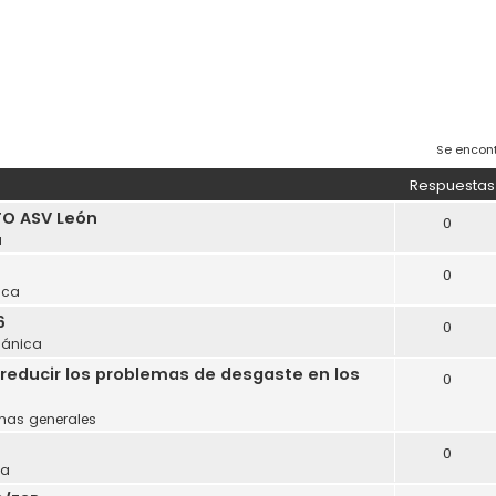
Se encon
Respuestas
O ASV León
0
a
0
ica
6
0
ánica
reducir los problemas de desgaste en los
0
mas generales
0
ca