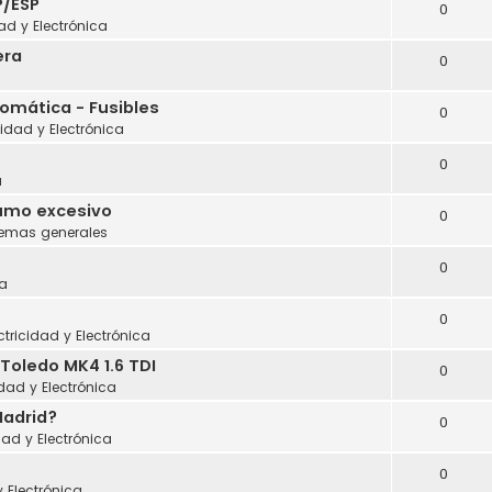
P/ESP
0
dad y Electrónica
era
0
tomática - Fusibles
0
cidad y Electrónica
0
a
sumo excesivo
0
lemas generales
0
a
0
ctricidad y Electrónica
Toledo MK4 1.6 TDI
0
idad y Electrónica
Madrid?
0
dad y Electrónica
0
y Electrónica