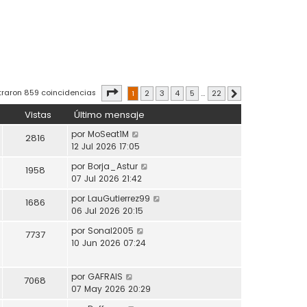
Página
1
de
22
traron 859 coincidencias
1
2
3
4
5
…
22
Siguiente
Vistas
Último mensaje
por
MoSeat1M
2816
12 Jul 2026 17:05
por
Borja_Astur
1958
07 Jul 2026 21:42
por
LauGutierrez99
1686
06 Jul 2026 20:15
por
Sonal2005
7737
10 Jun 2026 07:24
por
GAFRAIS
7068
07 May 2026 20:29