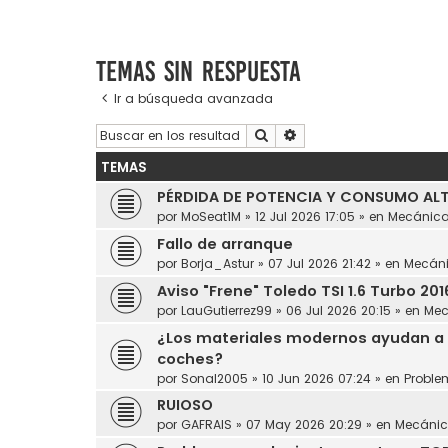
Temas sin respuesta
Ir a búsqueda avanzada
Buscar
Búsqueda avanzada
TEMAS
PÉRDIDA DE POTENCIA Y CONSUMO ALT
por
MoSeat1M
»
12 Jul 2026 17:05
» en
Mecánic
Fallo de arranque
por
Borja_Astur
»
07 Jul 2026 21:42
» en
Mecán
Aviso "Frene" Toledo TSI 1.6 Turbo 201
por
LauGutierrez99
»
06 Jul 2026 20:15
» en
Mec
¿Los materiales modernos ayudan a 
coches?
por
Sonal2005
»
10 Jun 2026 07:24
» en
Proble
RUIOSO
por
GAFRAIS
»
07 May 2026 20:29
» en
Mecáni