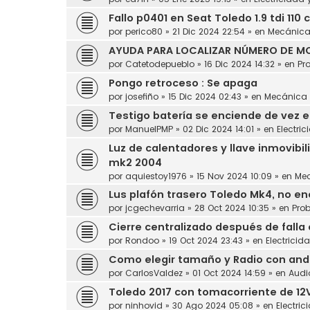
Fallo p0401 en Seat Toledo 1.9 tdi 110 
por
perico80
»
21 Dic 2024 22:54
» en
Mecánic
AYUDA PARA LOCALIZAR NÚMERO DE MO
por
Catetodepueblo
»
16 Dic 2024 14:32
» en
Pr
Pongo retroceso : Se apaga
por
josefiño
»
15 Dic 2024 02:43
» en
Mecánica
Testigo batería se enciende de vez 
por
ManuelPMP
»
02 Dic 2024 14:01
» en
Electric
Luz de calentadores y llave inmovibil
mk2 2004
por
aquiestoy1976
»
15 Nov 2024 10:09
» en
Me
Lus plafón trasero Toledo Mk4, no en
por
jcgechevarria
»
28 Oct 2024 10:35
» en
Pro
Cierre centralizado después de falla
por
Rondoo
»
19 Oct 2024 23:43
» en
Electricid
Como elegir tamaño y Radio con andro
por
CarlosValdez
»
01 Oct 2024 14:59
» en
Audi
Toledo 2017 con tomacorriente de 12
por
ninhovid
»
30 Ago 2024 05:08
» en
Electric