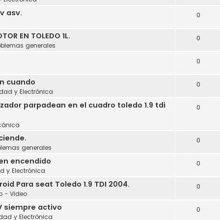
cv asv.
0
a
TOR EN TOLEDO 1L.
0
oblemas generales
0
en cuando
0
idad y Electrónica
izador parpadean en el cuadro toledo 1.9 tdi
0
cánica
ciende.
0
blemas generales
 en encendido
0
ad y Electrónica
id Para seat Toledo 1.9 TDI 2004.
0
o - Video
V siempre activo
0
idad y Electrónica