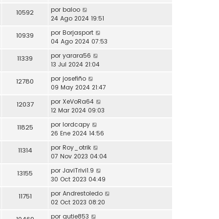
por
baloo
10592
24 Ago 2024 19:51
por
Borjasport
10939
04 Ago 2024 07:53
por
yarara56
11339
13 Jul 2024 21:04
por
josefiño
12780
09 May 2024 21:47
por
XeVoRa64
12037
12 Mar 2024 09:03
por
lordcapy
11825
26 Ene 2024 14:56
por
Roy_otrik
11314
07 Nov 2023 04:04
por
JaviTrivi1.9
13155
30 Oct 2023 04:49
por
Andrestoledo
11751
02 Oct 2023 08:20
por
gutie853