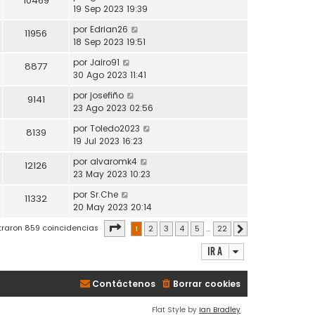
10469
19 Sep 2023 19:39
por
Edrian26
11956
18 Sep 2023 19:51
por
Jairo91
8877
30 Ago 2023 11:41
por
josefiño
9141
23 Ago 2023 02:56
por
Toledo2023
8139
19 Jul 2023 16:23
por
alvaromk4
12126
23 May 2023 10:23
por
Sr.Che
11332
20 May 2023 20:14
Página
1
de
22
traron 859 coincidencias
1
2
3
4
5
…
22
Siguiente
Ir a
Contáctenos
Borrar cookies
Flat Style by
Ian Bradley