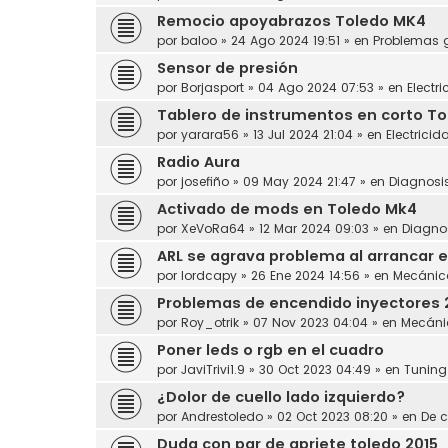
Remocio apoyabrazos Toledo MK4
por
baloo
»
24 Ago 2024 19:51
» en
Problemas 
Sensor de presión
por
Borjasport
»
04 Ago 2024 07:53
» en
Electr
Tablero de instrumentos en corto Tol
por
yarara56
»
13 Jul 2024 21:04
» en
Electricid
Radio Aura
por
josefiño
»
09 May 2024 21:47
» en
Diagnosi
Activado de mods en Toledo Mk4
por
XeVoRa64
»
12 Mar 2024 09:03
» en
Diagno
ARL se agrava problema al arrancar e
por
lordcapy
»
26 Ene 2024 14:56
» en
Mecánic
Problemas de encendido inyectores 
por
Roy_otrik
»
07 Nov 2023 04:04
» en
Mecáni
Poner leds o rgb en el cuadro
por
JaviTrivi1.9
»
30 Oct 2023 04:49
» en
Tuning
¿Dolor de cuello lado izquierdo?
por
Andrestoledo
»
02 Oct 2023 08:20
» en
De c
Duda con par de apriete toledo 2015