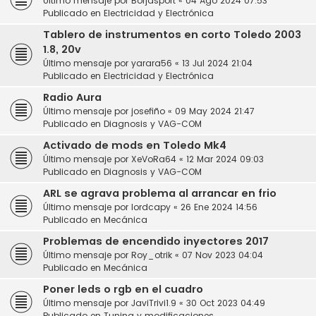
Último mensaje por
Borjasport
«
04 Ago 2024 07:53
Publicado en
Electricidad y Electrónica
Tablero de instrumentos en corto Toledo 2003
1.8, 20v
Último mensaje por
yarara56
«
13 Jul 2024 21:04
Publicado en
Electricidad y Electrónica
Radio Aura
Último mensaje por
josefiño
«
09 May 2024 21:47
Publicado en
Diagnosis y VAG-COM
Activado de mods en Toledo Mk4
Último mensaje por
XeVoRa64
«
12 Mar 2024 09:03
Publicado en
Diagnosis y VAG-COM
ARL se agrava problema al arrancar en frio
Último mensaje por
lordcapy
«
26 Ene 2024 14:56
Publicado en
Mecánica
Problemas de encendido inyectores 2017
Último mensaje por
Roy_otrik
«
07 Nov 2023 04:04
Publicado en
Mecánica
Poner leds o rgb en el cuadro
Último mensaje por
JaviTrivi1.9
«
30 Oct 2023 04:49
Publicado en
Tuning y modificaciones