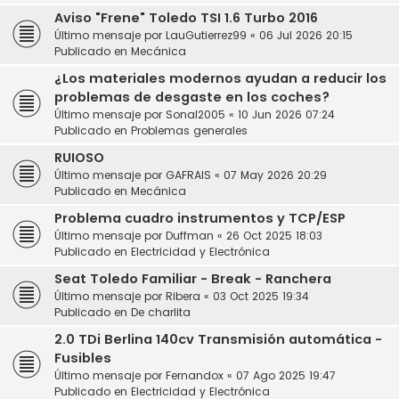
Aviso "Frene" Toledo TSI 1.6 Turbo 2016
Último mensaje por
LauGutierrez99
«
06 Jul 2026 20:15
Publicado en
Mecánica
¿Los materiales modernos ayudan a reducir los
problemas de desgaste en los coches?
Último mensaje por
Sonal2005
«
10 Jun 2026 07:24
Publicado en
Problemas generales
RUIOSO
Último mensaje por
GAFRAIS
«
07 May 2026 20:29
Publicado en
Mecánica
Problema cuadro instrumentos y TCP/ESP
Último mensaje por
Duffman
«
26 Oct 2025 18:03
Publicado en
Electricidad y Electrónica
Seat Toledo Familiar - Break - Ranchera
Último mensaje por
Ribera
«
03 Oct 2025 19:34
Publicado en
De charlita
2.0 TDi Berlina 140cv Transmisión automática -
Fusibles
Último mensaje por
Fernandox
«
07 Ago 2025 19:47
Publicado en
Electricidad y Electrónica