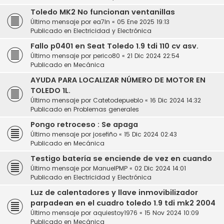
Toledo MK2 No funcionan ventanillas
Último mensaje por
ea7ln
«
05 Ene 2025 19:13
Publicado en
Electricidad y Electrónica
Fallo p0401 en Seat Toledo 1.9 tdi 110 cv asv.
Último mensaje por
perico80
«
21 Dic 2024 22:54
Publicado en
Mecánica
AYUDA PARA LOCALIZAR NÚMERO DE MOTOR EN
TOLEDO 1L.
Último mensaje por
Catetodepueblo
«
16 Dic 2024 14:32
Publicado en
Problemas generales
Pongo retroceso : Se apaga
Último mensaje por
josefiño
«
15 Dic 2024 02:43
Publicado en
Mecánica
Testigo batería se enciende de vez en cuando
Último mensaje por
ManuelPMP
«
02 Dic 2024 14:01
Publicado en
Electricidad y Electrónica
Luz de calentadores y llave inmovibilizador
parpadean en el cuadro toledo 1.9 tdi mk2 2004
Último mensaje por
aquiestoy1976
«
15 Nov 2024 10:09
Publicado en
Mecánica