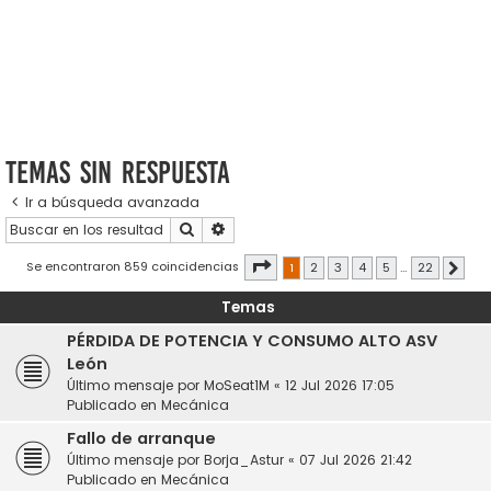
Temas sin respuesta
Ir a búsqueda avanzada
Buscar
Búsqueda avanzada
Página
1
de
22
Se encontraron 859 coincidencias
1
2
3
4
5
…
22
Sigui
Temas
PÉRDIDA DE POTENCIA Y CONSUMO ALTO ASV
León
Último mensaje por
MoSeat1M
«
12 Jul 2026 17:05
Publicado en
Mecánica
Fallo de arranque
Último mensaje por
Borja_Astur
«
07 Jul 2026 21:42
Publicado en
Mecánica