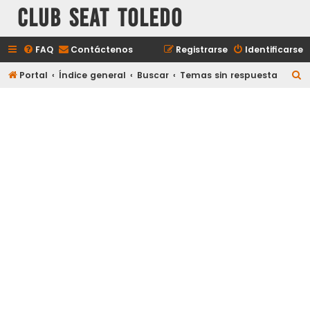
Club Seat Toledo
FAQ
Contáctenos
Registrarse
Identificarse
B
Portal
Índice general
Buscar
Temas sin respuesta
u
s
c
a
r