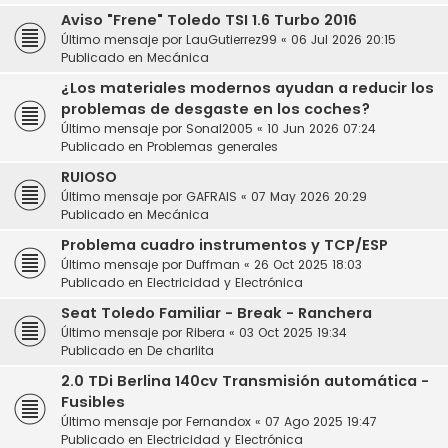
Aviso "Frene" Toledo TSI 1.6 Turbo 2016
Último mensaje por
LauGutierrez99
«
06 Jul 2026 20:15
Publicado en
Mecánica
¿Los materiales modernos ayudan a reducir los
problemas de desgaste en los coches?
Último mensaje por
Sonal2005
«
10 Jun 2026 07:24
Publicado en
Problemas generales
RUIOSO
Último mensaje por
GAFRAIS
«
07 May 2026 20:29
Publicado en
Mecánica
Problema cuadro instrumentos y TCP/ESP
Último mensaje por
Duffman
«
26 Oct 2025 18:03
Publicado en
Electricidad y Electrónica
Seat Toledo Familiar - Break - Ranchera
Último mensaje por
Ribera
«
03 Oct 2025 19:34
Publicado en
De charlita
2.0 TDi Berlina 140cv Transmisión automática -
Fusibles
Último mensaje por
Fernandox
«
07 Ago 2025 19:47
Publicado en
Electricidad y Electrónica