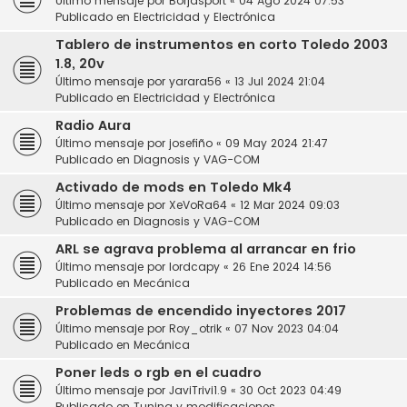
Último mensaje por
Borjasport
«
04 Ago 2024 07:53
Publicado en
Electricidad y Electrónica
Tablero de instrumentos en corto Toledo 2003
1.8, 20v
Último mensaje por
yarara56
«
13 Jul 2024 21:04
Publicado en
Electricidad y Electrónica
Radio Aura
Último mensaje por
josefiño
«
09 May 2024 21:47
Publicado en
Diagnosis y VAG-COM
Activado de mods en Toledo Mk4
Último mensaje por
XeVoRa64
«
12 Mar 2024 09:03
Publicado en
Diagnosis y VAG-COM
ARL se agrava problema al arrancar en frio
Último mensaje por
lordcapy
«
26 Ene 2024 14:56
Publicado en
Mecánica
Problemas de encendido inyectores 2017
Último mensaje por
Roy_otrik
«
07 Nov 2023 04:04
Publicado en
Mecánica
Poner leds o rgb en el cuadro
Último mensaje por
JaviTrivi1.9
«
30 Oct 2023 04:49
Publicado en
Tuning y modificaciones