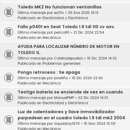
Toledo MK2 No funcionan ventanillas
Último mensaje por
ea7ln
«
05 Ene 2025 19:13
Publicado en
Electricidad y Electrónica
Fallo p0401 en Seat Toledo 1.9 tdi 110 cv asv.
Último mensaje por
perico80
«
21 Dic 2024 22:54
Publicado en
Mecánica
AYUDA PARA LOCALIZAR NÚMERO DE MOTOR EN
TOLEDO 1L.
Último mensaje por
Catetodepueblo
«
16 Dic 2024 14:32
Publicado en
Problemas generales
Pongo retroceso : Se apaga
Último mensaje por
josefiño
«
15 Dic 2024 02:43
Publicado en
Mecánica
Testigo batería se enciende de vez en cuando
Último mensaje por
ManuelPMP
«
02 Dic 2024 14:01
Publicado en
Electricidad y Electrónica
Luz de calentadores y llave inmovibilizador
parpadean en el cuadro toledo 1.9 tdi mk2 2004
Último mensaje por
aquiestoy1976
«
15 Nov 2024 10:09
Publicado en
Mecánica