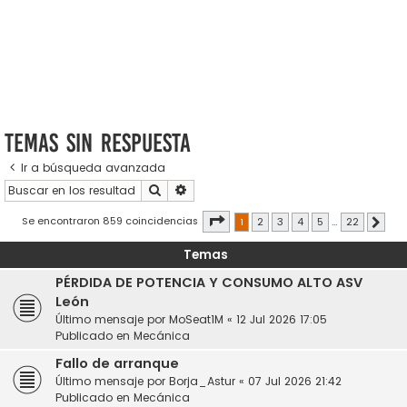
Temas sin respuesta
Ir a búsqueda avanzada
Buscar
Búsqueda avanzada
Página
1
de
22
Se encontraron 859 coincidencias
1
2
3
4
5
…
22
Sigui
Temas
PÉRDIDA DE POTENCIA Y CONSUMO ALTO ASV
León
Último mensaje por
MoSeat1M
«
12 Jul 2026 17:05
Publicado en
Mecánica
Fallo de arranque
Último mensaje por
Borja_Astur
«
07 Jul 2026 21:42
Publicado en
Mecánica