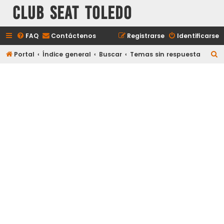
Club Seat Toledo
FAQ
Contáctenos
Registrarse
Identificarse
B
Portal
Índice general
Buscar
Temas sin respuesta
u
s
c
a
r