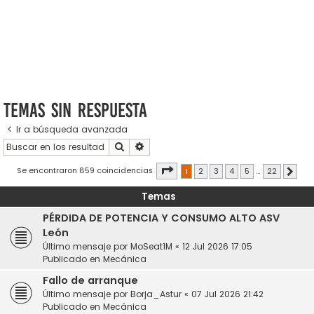
Temas sin respuesta
Ir a búsqueda avanzada
Buscar
Búsqueda avanzada
Página
1
de
22
Se encontraron 859 coincidencias
1
2
3
4
5
…
22
Sigui
Temas
PÉRDIDA DE POTENCIA Y CONSUMO ALTO ASV
León
Último mensaje por
MoSeat1M
«
12 Jul 2026 17:05
Publicado en
Mecánica
Fallo de arranque
Último mensaje por
Borja_Astur
«
07 Jul 2026 21:42
Publicado en
Mecánica