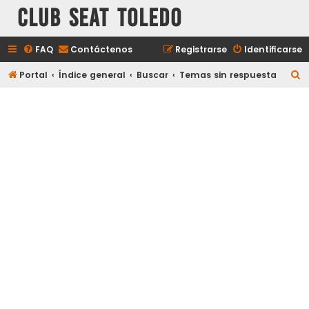
Club Seat Toledo
FAQ
Contáctenos
Registrarse
Identificarse
B
Portal
Índice general
Buscar
Temas sin respuesta
u
s
c
a
r