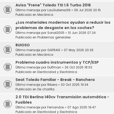
Aviso "Frene" Toledo TSI 1.6 Turbo 2016
Último mensaje por
LauGutierrez99
«
06 Jul 2026 20:15
Publicado en
Mecánica
¿Los materiales modernos ayudan a reducir los
problemas de desgaste en los coches?
Último mensaje por
Sonal2005
«
10 Jun 2026 07:24
Publicado en
Problemas generales
RUIOSO
Último mensaje por
GAFRAIS
«
07 May 2026 20:29
Publicado en
Mecánica
Problema cuadro instrumentos y TCP/ESP
Último mensaje por
Duffman
«
26 Oct 2025 18:03
Publicado en
Electricidad y Electrónica
Seat Toledo Familiar - Break - Ranchera
Último mensaje por
Ribera
«
03 Oct 2025 19:34
Publicado en
De charlita
2.0 TDi Berlina 140cv Transmisión automática -
Fusibles
Último mensaje por
Fernandox
«
07 Ago 2025 19:47
Publicado en
Electricidad y Electrónica