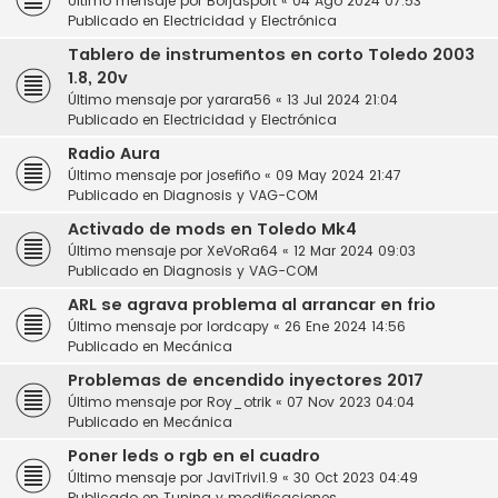
Último mensaje por
Borjasport
«
04 Ago 2024 07:53
Publicado en
Electricidad y Electrónica
Tablero de instrumentos en corto Toledo 2003
1.8, 20v
Último mensaje por
yarara56
«
13 Jul 2024 21:04
Publicado en
Electricidad y Electrónica
Radio Aura
Último mensaje por
josefiño
«
09 May 2024 21:47
Publicado en
Diagnosis y VAG-COM
Activado de mods en Toledo Mk4
Último mensaje por
XeVoRa64
«
12 Mar 2024 09:03
Publicado en
Diagnosis y VAG-COM
ARL se agrava problema al arrancar en frio
Último mensaje por
lordcapy
«
26 Ene 2024 14:56
Publicado en
Mecánica
Problemas de encendido inyectores 2017
Último mensaje por
Roy_otrik
«
07 Nov 2023 04:04
Publicado en
Mecánica
Poner leds o rgb en el cuadro
Último mensaje por
JaviTrivi1.9
«
30 Oct 2023 04:49
Publicado en
Tuning y modificaciones