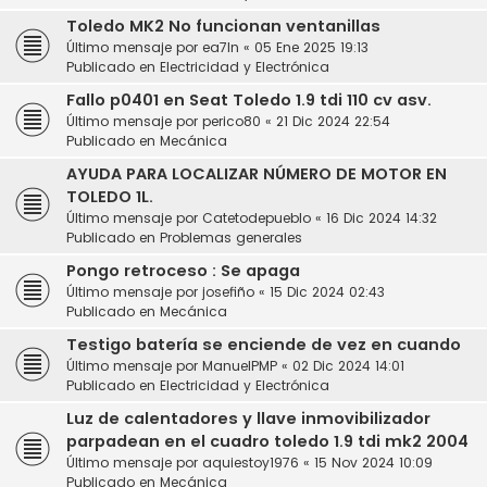
Toledo MK2 No funcionan ventanillas
Último mensaje por
ea7ln
«
05 Ene 2025 19:13
Publicado en
Electricidad y Electrónica
Fallo p0401 en Seat Toledo 1.9 tdi 110 cv asv.
Último mensaje por
perico80
«
21 Dic 2024 22:54
Publicado en
Mecánica
AYUDA PARA LOCALIZAR NÚMERO DE MOTOR EN
TOLEDO 1L.
Último mensaje por
Catetodepueblo
«
16 Dic 2024 14:32
Publicado en
Problemas generales
Pongo retroceso : Se apaga
Último mensaje por
josefiño
«
15 Dic 2024 02:43
Publicado en
Mecánica
Testigo batería se enciende de vez en cuando
Último mensaje por
ManuelPMP
«
02 Dic 2024 14:01
Publicado en
Electricidad y Electrónica
Luz de calentadores y llave inmovibilizador
parpadean en el cuadro toledo 1.9 tdi mk2 2004
Último mensaje por
aquiestoy1976
«
15 Nov 2024 10:09
Publicado en
Mecánica