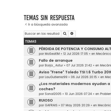
Temas sin respuesta
Ir a búsqueda avanzada
Buscar
Búsqueda avanzada
TEMAS
PÉRDIDA DE POTENCIA Y CONSUMO ALT
por
MoSeat1M
»
12 Jul 2026 17:05
» en
Mecánic
Fallo de arranque
por
Borja_Astur
»
07 Jul 2026 21:42
» en
Mecán
Aviso "Frene" Toledo TSI 1.6 Turbo 201
por
LauGutierrez99
»
06 Jul 2026 20:15
» en
Mec
¿Los materiales modernos ayudan a 
coches?
por
Sonal2005
»
10 Jun 2026 07:24
» en
Proble
RUIOSO
por
GAFRAIS
»
07 May 2026 20:29
» en
Mecáni