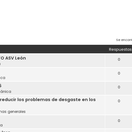
Se encon
Respuestas
O ASV León
0
a
0
ica
6
0
ánica
reducir los problemas de desgaste en los
0
mas generales
0
ca