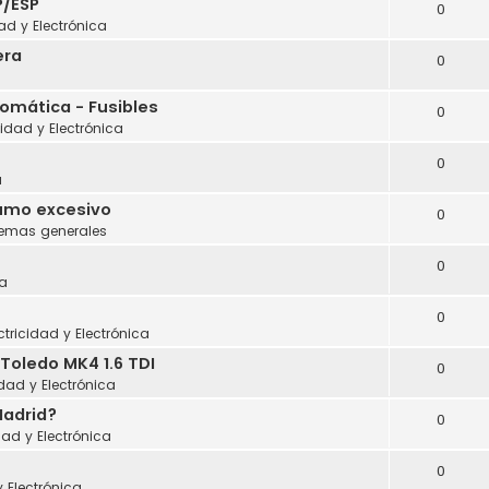
P/ESP
0
dad y Electrónica
era
0
tomática - Fusibles
0
cidad y Electrónica
0
a
sumo excesivo
0
lemas generales
0
a
0
ctricidad y Electrónica
Toledo MK4 1.6 TDI
0
idad y Electrónica
Madrid?
0
dad y Electrónica
0
y Electrónica