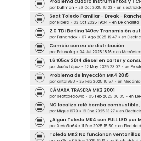
Problema cuadro instrumentos y TC
por
Duffman
»
26 Oct 2025 18:03
» en
Electrici
Seat Toledo Familiar - Break - Ranch
por
Ribera
»
03 Oct 2025 19:34
» en
De charlita
2.0 TDi Berlina 140cv Transmisión au
por
Fernandox
»
07 Ago 2025 19:47
» en
Electri
Cambio correa de distribución
por
Pelusafrg
»
04 Jul 2025 18:16
» en
Mecánic
1.6 105cv 2014 diesel en carter y con
por
Jesús López
»
22 May 2025 23:07
» en
Prob
Problema de inyección MK4 2015
por
anto1958
»
25 Feb 2025 18:57
» en
Mecánic
CÁMARA TRASERA MK2 2001
por
seattoledowlb
»
05 Feb 2025 00:05
» en
Ele
NO localizo relé bomba combustible, 
por
Miguel1979
»
16 Ene 2025 13:27
» en
Electric
¿Algún Toledo MK4 con FULL LED por 
por
XeVoRa64
»
11 Ene 2025 15:50
» en
Electrici
Toledo MK2 No funcionan ventanillas
por
ea7ln
»
05 Ene 2025 19:13
» en
Electricidad 