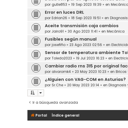
por
gutie853
»
19 Sep 2023 19:39
» en
Mecánic
Error en luces DRL
por
Edrian26
»
18 Sep 2023 19:51
» en
Diagnosi
Aceite transmisión caja cambios
por
Jairo91
»
30 Ago 2023 11:41
» en
Mecánica
Fusibles según manual
por
josefiño
»
23 Ago 2023 02:56
» en
Electrici
Sensor de temperatura ambiente Toled
por
Toledo2023
»
19 Jul 2023 16:23
» en
Electric
Cambiar radio rns 315 por original face
por
alvaromk4
»
23 May 2023 10:23
» en
Bricos
¿Alguien con VAG-COM en Asturias?
por
Sr.Che
»
20 May 2023 20:14
» en
Diagnosis
Ir a búsqueda avanzada
Portal
Índice general