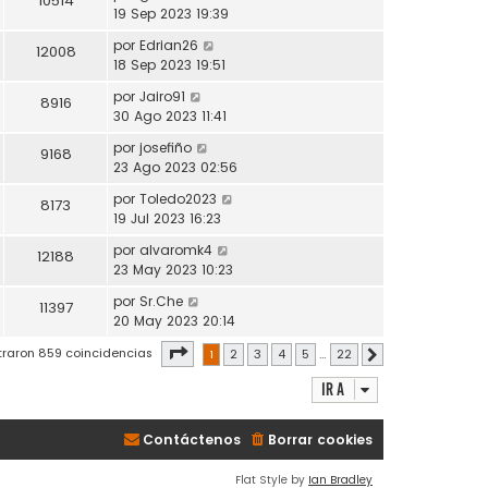
10514
19 Sep 2023 19:39
por
Edrian26
12008
18 Sep 2023 19:51
por
Jairo91
8916
30 Ago 2023 11:41
por
josefiño
9168
23 Ago 2023 02:56
por
Toledo2023
8173
19 Jul 2023 16:23
por
alvaromk4
12188
23 May 2023 10:23
por
Sr.Che
11397
20 May 2023 20:14
Página
1
de
22
traron 859 coincidencias
1
2
3
4
5
…
22
Siguiente
Ir a
Contáctenos
Borrar cookies
Flat Style by
Ian Bradley