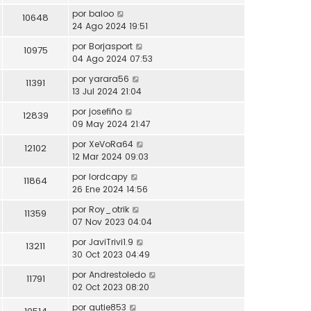
por
baloo
10648
24 Ago 2024 19:51
por
Borjasport
10975
04 Ago 2024 07:53
por
yarara56
11391
13 Jul 2024 21:04
por
josefiño
12839
09 May 2024 21:47
por
XeVoRa64
12102
12 Mar 2024 09:03
por
lordcapy
11864
26 Ene 2024 14:56
por
Roy_otrik
11359
07 Nov 2023 04:04
por
JaviTrivi1.9
13211
30 Oct 2023 04:49
por
Andrestoledo
11791
02 Oct 2023 08:20
por
gutie853