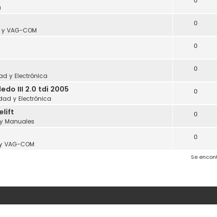
0
a
0
s y VAG-COM
0
0
dad y Electrónica
o III 2.0 tdi 2005
0
idad y Electrónica
lift
0
 y Manuales
0
 y VAG-COM
Se encon