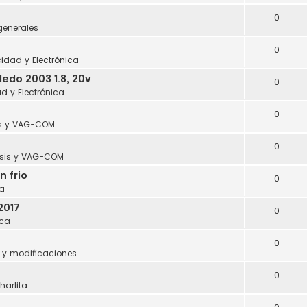
0
generales
0
icidad y Electrónica
edo 2003 1.8, 20v
0
ad y Electrónica
0
s y VAG-COM
0
sis y VAG-COM
n frio
0
a
2017
0
ca
0
 y modificaciones
0
harlita