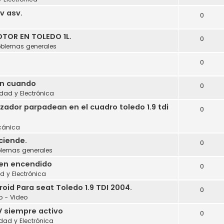
cv asv.
0
a
TOR EN TOLEDO 1L.
0
oblemas generales
0
en cuando
0
idad y Electrónica
izador parpadean en el cuadro toledo 1.9 tdi
0
cánica
ciende.
0
blemas generales
 en encendido
0
ad y Electrónica
id Para seat Toledo 1.9 TDI 2004.
0
o - Video
V siempre activo
0
idad y Electrónica