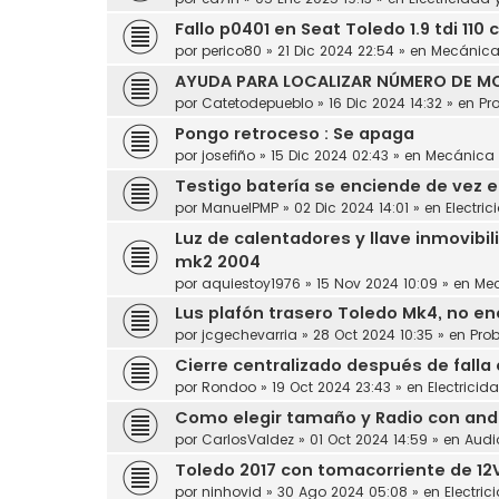
Fallo p0401 en Seat Toledo 1.9 tdi 110 
por
perico80
»
21 Dic 2024 22:54
» en
Mecánic
AYUDA PARA LOCALIZAR NÚMERO DE MO
por
Catetodepueblo
»
16 Dic 2024 14:32
» en
Pr
Pongo retroceso : Se apaga
por
josefiño
»
15 Dic 2024 02:43
» en
Mecánica
Testigo batería se enciende de vez 
por
ManuelPMP
»
02 Dic 2024 14:01
» en
Electric
Luz de calentadores y llave inmovibil
mk2 2004
por
aquiestoy1976
»
15 Nov 2024 10:09
» en
Me
Lus plafón trasero Toledo Mk4, no en
por
jcgechevarria
»
28 Oct 2024 10:35
» en
Pro
Cierre centralizado después de falla
por
Rondoo
»
19 Oct 2024 23:43
» en
Electricid
Como elegir tamaño y Radio con andro
por
CarlosValdez
»
01 Oct 2024 14:59
» en
Audi
Toledo 2017 con tomacorriente de 12
por
ninhovid
»
30 Ago 2024 05:08
» en
Electric