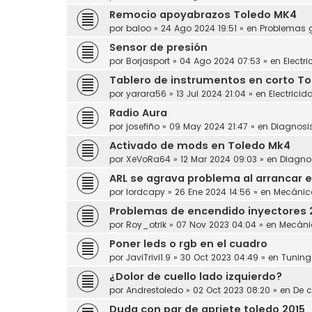
Remocio apoyabrazos Toledo MK4
por
baloo
»
24 Ago 2024 19:51
» en
Problemas 
Sensor de presión
por
Borjasport
»
04 Ago 2024 07:53
» en
Electr
Tablero de instrumentos en corto Tol
por
yarara56
»
13 Jul 2024 21:04
» en
Electricid
Radio Aura
por
josefiño
»
09 May 2024 21:47
» en
Diagnosi
Activado de mods en Toledo Mk4
por
XeVoRa64
»
12 Mar 2024 09:03
» en
Diagno
ARL se agrava problema al arrancar e
por
lordcapy
»
26 Ene 2024 14:56
» en
Mecánic
Problemas de encendido inyectores 
por
Roy_otrik
»
07 Nov 2023 04:04
» en
Mecáni
Poner leds o rgb en el cuadro
por
JaviTrivi1.9
»
30 Oct 2023 04:49
» en
Tuning
¿Dolor de cuello lado izquierdo?
por
Andrestoledo
»
02 Oct 2023 08:20
» en
De c
Duda con par de apriete toledo 2015