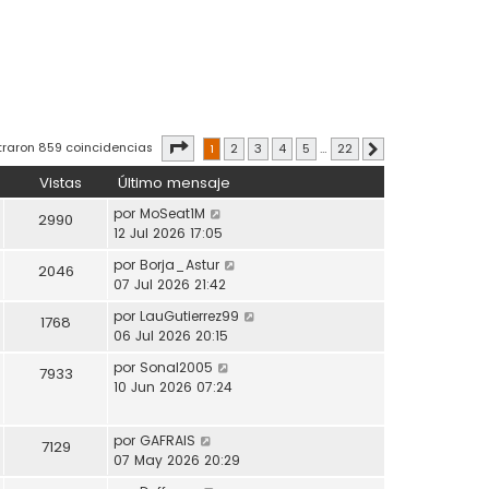
Página
1
de
22
traron 859 coincidencias
1
2
3
4
5
…
22
Siguiente
Vistas
Último mensaje
por
MoSeat1M
2990
12 Jul 2026 17:05
por
Borja_Astur
2046
07 Jul 2026 21:42
por
LauGutierrez99
1768
06 Jul 2026 20:15
por
Sonal2005
7933
10 Jun 2026 07:24
por
GAFRAIS
7129
07 May 2026 20:29