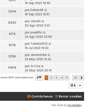
10517
19 Sep 2023 19:39
por
Edrian26
12014
18 Sep 2023 19:51
por
Jairo91
8920
30 Ago 2023 11:41
por
josefiño
9174
23 Ago 2023 02:56
por
Toledo2023
8178
19 Jul 2023 16:23
por
alvaromk4
12196
23 May 2023 10:23
por
Sr.Che
11404
20 May 2023 20:14
Página
1
de
22
traron 859 coincidencias
1
2
3
4
5
…
22
Siguiente
Ir a
Contáctenos
Borrar cookies
Flat Style by
Ian Bradley