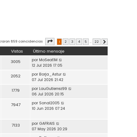
Página
1
de
22
traron 859 coincidencias
1
2
3
4
5
…
22
Siguiente
Vistas
Último mensaje
por
MoSeat1M
3005
12 Jul 2026 17:05
por
Borja_Astur
2052
07 Jul 2026 21:42
por
LauGutierrez99
1779
06 Jul 2026 20:15
por
Sonal2005
7947
10 Jun 2026 07:24
por
GAFRAIS
7133
07 May 2026 20:29