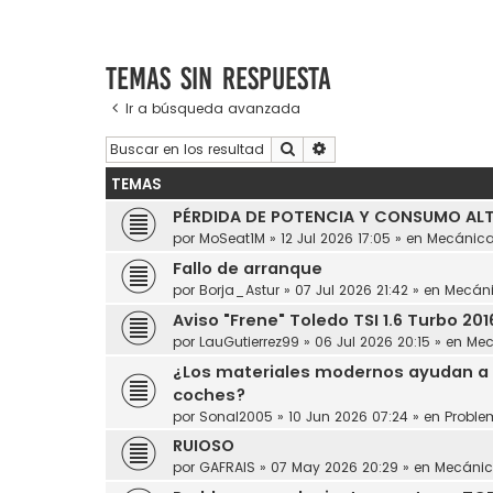
Temas sin respuesta
Ir a búsqueda avanzada
Buscar
Búsqueda avanzada
TEMAS
PÉRDIDA DE POTENCIA Y CONSUMO ALT
por
MoSeat1M
»
12 Jul 2026 17:05
» en
Mecánic
Fallo de arranque
por
Borja_Astur
»
07 Jul 2026 21:42
» en
Mecán
Aviso "Frene" Toledo TSI 1.6 Turbo 201
por
LauGutierrez99
»
06 Jul 2026 20:15
» en
Mec
¿Los materiales modernos ayudan a 
coches?
por
Sonal2005
»
10 Jun 2026 07:24
» en
Proble
RUIOSO
por
GAFRAIS
»
07 May 2026 20:29
» en
Mecáni