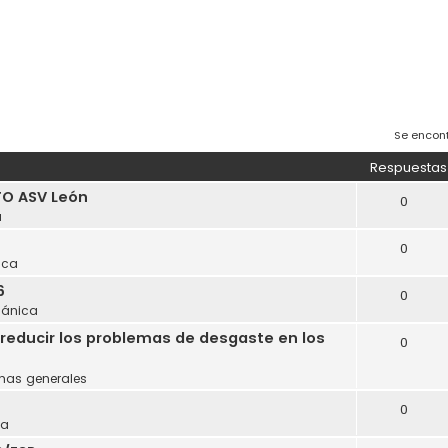
Se encon
Respuestas
O ASV León
0
a
0
ica
6
0
ánica
reducir los problemas de desgaste en los
0
mas generales
0
ca