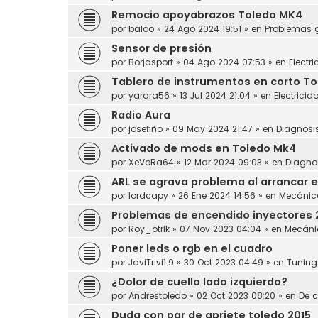
Remocio apoyabrazos Toledo MK4
por
baloo
»
24 Ago 2024 19:51
» en
Problemas 
Sensor de presión
por
Borjasport
»
04 Ago 2024 07:53
» en
Electr
Tablero de instrumentos en corto Tol
por
yarara56
»
13 Jul 2024 21:04
» en
Electricid
Radio Aura
por
josefiño
»
09 May 2024 21:47
» en
Diagnosi
Activado de mods en Toledo Mk4
por
XeVoRa64
»
12 Mar 2024 09:03
» en
Diagno
ARL se agrava problema al arrancar e
por
lordcapy
»
26 Ene 2024 14:56
» en
Mecánic
Problemas de encendido inyectores 
por
Roy_otrik
»
07 Nov 2023 04:04
» en
Mecáni
Poner leds o rgb en el cuadro
por
JaviTrivi1.9
»
30 Oct 2023 04:49
» en
Tuning
¿Dolor de cuello lado izquierdo?
por
Andrestoledo
»
02 Oct 2023 08:20
» en
De c
Duda con par de apriete toledo 2015