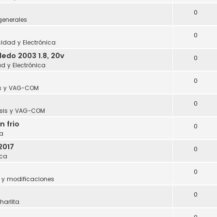
0
generales
0
icidad y Electrónica
edo 2003 1.8, 20v
0
ad y Electrónica
0
s y VAG-COM
0
sis y VAG-COM
n frio
0
a
2017
0
ca
0
 y modificaciones
0
harlita