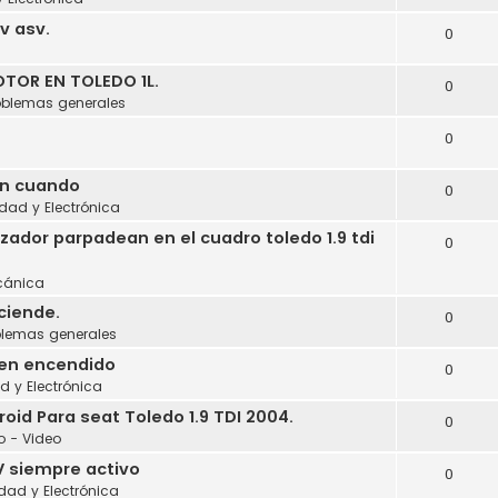
cv asv.
0
a
TOR EN TOLEDO 1L.
0
oblemas generales
0
en cuando
0
idad y Electrónica
izador parpadean en el cuadro toledo 1.9 tdi
0
cánica
ciende.
0
blemas generales
 en encendido
0
ad y Electrónica
id Para seat Toledo 1.9 TDI 2004.
0
o - Video
V siempre activo
0
idad y Electrónica