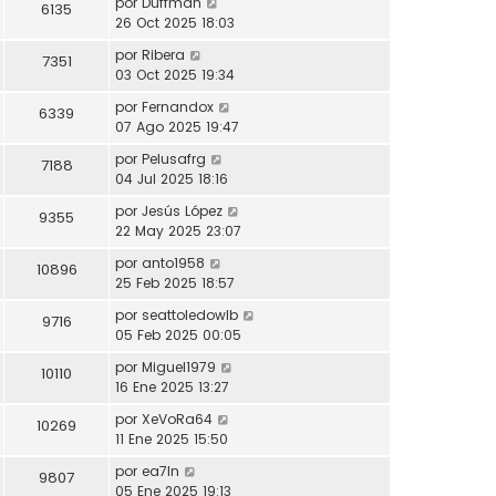
por
Duffman
6135
26 Oct 2025 18:03
por
Ribera
7351
03 Oct 2025 19:34
por
Fernandox
6339
07 Ago 2025 19:47
por
Pelusafrg
7188
04 Jul 2025 18:16
por
Jesús López
9355
22 May 2025 23:07
por
anto1958
10896
25 Feb 2025 18:57
por
seattoledowlb
9716
05 Feb 2025 00:05
por
Miguel1979
10110
16 Ene 2025 13:27
por
XeVoRa64
10269
11 Ene 2025 15:50
por
ea7ln
9807
05 Ene 2025 19:13