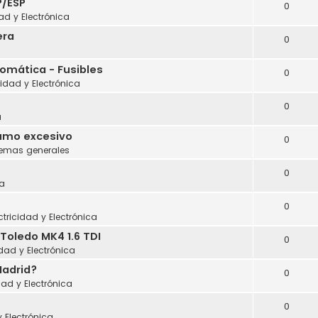
P/ESP
0
dad y Electrónica
era
0
tomática - Fusibles
0
cidad y Electrónica
0
a
sumo excesivo
0
lemas generales
0
a
0
ctricidad y Electrónica
Toledo MK4 1.6 TDI
0
idad y Electrónica
Madrid?
0
dad y Electrónica
0
y Electrónica