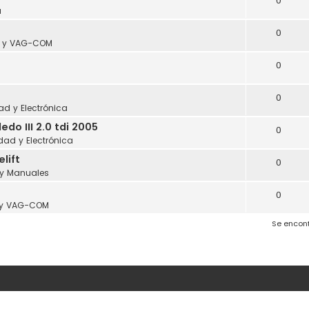
0
a
0
s y VAG-COM
0
0
dad y Electrónica
o III 2.0 tdi 2005
0
idad y Electrónica
lift
0
 y Manuales
0
 y VAG-COM
Se encon