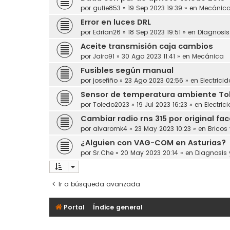
por
gutie853
»
19 Sep 2023 19:39
» en
Mecánic
Error en luces DRL
por
Edrian26
»
18 Sep 2023 19:51
» en
Diagnosi
Aceite transmisión caja cambios
por
Jairo91
»
30 Ago 2023 11:41
» en
Mecánica
Fusibles según manual
por
josefiño
»
23 Ago 2023 02:56
» en
Electrici
Sensor de temperatura ambiente Toled
por
Toledo2023
»
19 Jul 2023 16:23
» en
Electric
Cambiar radio rns 315 por original face
por
alvaromk4
»
23 May 2023 10:23
» en
Bricos
¿Alguien con VAG-COM en Asturias?
por
Sr.Che
»
20 May 2023 20:14
» en
Diagnosis
Ir a búsqueda avanzada
Portal
Índice general