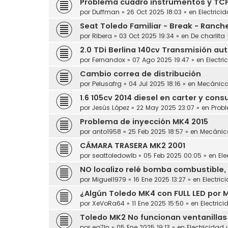
Problema cuadro instrumentos y TC
por
Duffman
»
26 Oct 2025 18:03
» en
Electrici
Seat Toledo Familiar - Break - Ranch
por
Ribera
»
03 Oct 2025 19:34
» en
De charlita
2.0 TDi Berlina 140cv Transmisión au
por
Fernandox
»
07 Ago 2025 19:47
» en
Electri
Cambio correa de distribución
por
Pelusafrg
»
04 Jul 2025 18:16
» en
Mecánic
1.6 105cv 2014 diesel en carter y con
por
Jesús López
»
22 May 2025 23:07
» en
Prob
Problema de inyección MK4 2015
por
anto1958
»
25 Feb 2025 18:57
» en
Mecánic
CÁMARA TRASERA MK2 2001
por
seattoledowlb
»
05 Feb 2025 00:05
» en
Ele
NO localizo relé bomba combustible, 
por
Miguel1979
»
16 Ene 2025 13:27
» en
Electric
¿Algún Toledo MK4 con FULL LED por 
por
XeVoRa64
»
11 Ene 2025 15:50
» en
Electrici
Toledo MK2 No funcionan ventanillas
por
ea7ln
»
05 Ene 2025 19:13
» en
Electricidad 