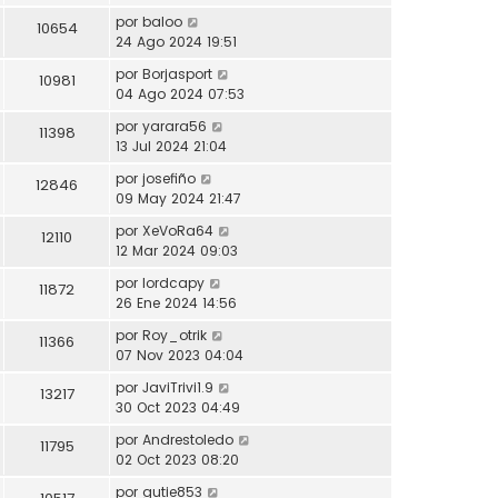
por
baloo
10654
24 Ago 2024 19:51
por
Borjasport
10981
04 Ago 2024 07:53
por
yarara56
11398
13 Jul 2024 21:04
por
josefiño
12846
09 May 2024 21:47
por
XeVoRa64
12110
12 Mar 2024 09:03
por
lordcapy
11872
26 Ene 2024 14:56
por
Roy_otrik
11366
07 Nov 2023 04:04
por
JaviTrivi1.9
13217
30 Oct 2023 04:49
por
Andrestoledo
11795
02 Oct 2023 08:20
por
gutie853