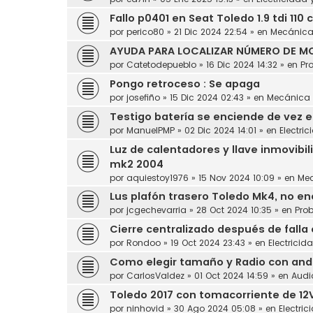
Fallo p0401 en Seat Toledo 1.9 tdi 110 
por
perico80
»
21 Dic 2024 22:54
» en
Mecánic
AYUDA PARA LOCALIZAR NÚMERO DE MO
por
Catetodepueblo
»
16 Dic 2024 14:32
» en
Pr
Pongo retroceso : Se apaga
por
josefiño
»
15 Dic 2024 02:43
» en
Mecánica
Testigo batería se enciende de vez 
por
ManuelPMP
»
02 Dic 2024 14:01
» en
Electric
Luz de calentadores y llave inmovibil
mk2 2004
por
aquiestoy1976
»
15 Nov 2024 10:09
» en
Me
Lus plafón trasero Toledo Mk4, no en
por
jcgechevarria
»
28 Oct 2024 10:35
» en
Pro
Cierre centralizado después de falla
por
Rondoo
»
19 Oct 2024 23:43
» en
Electricid
Como elegir tamaño y Radio con andro
por
CarlosValdez
»
01 Oct 2024 14:59
» en
Audi
Toledo 2017 con tomacorriente de 12
por
ninhovid
»
30 Ago 2024 05:08
» en
Electric