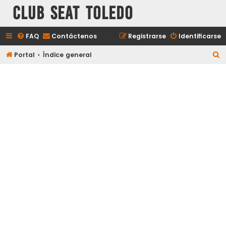
Club Seat Toledo
FAQ
Contáctenos
Registrarse
Identificarse
B
Portal
Índice general
u
s
c
a
r