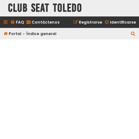
Club Seat Toledo
FAQ
Contáctenos
Registrarse
Identificarse
B
Portal
Índice general
u
s
c
a
r